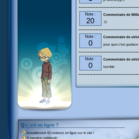
Note :
Commentaire de Will
20
:O
Note :
Commentaire de ulric
0
pour quoi c'est guelace 
Note :
Commentaire de ulric
0
horrible
Qui est en ligne ?
Actuellement
40 visiteurs
en ligne sur le site !
0 membre connecté.