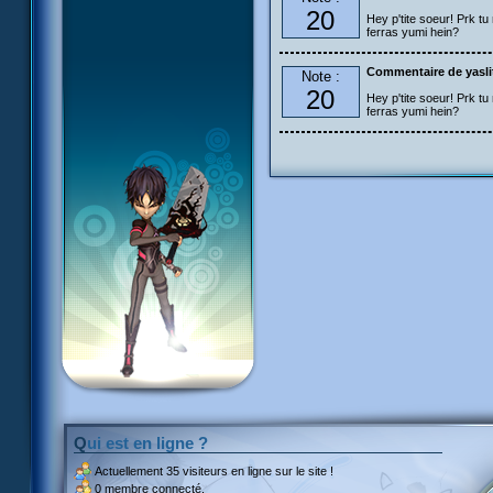
20
Hey p'tite soeur! Prk tu 
ferras yumi hein?
Commentaire de yasli
Note :
20
Hey p'tite soeur! Prk tu 
ferras yumi hein?
Qui est en ligne ?
Actuellement
35 visiteurs
en ligne sur le site !
0 membre connecté.