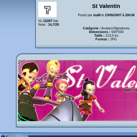
St Valentin
Posté par
IxaM
le
23/05/2007 à 20h36
Vu
15287
fois
Note :
14,7/20
Catégorie :
Avatars/Signatures
Dimensions :
500*200
Taille :
213,5 ko
Format :
JPG
Commentaires