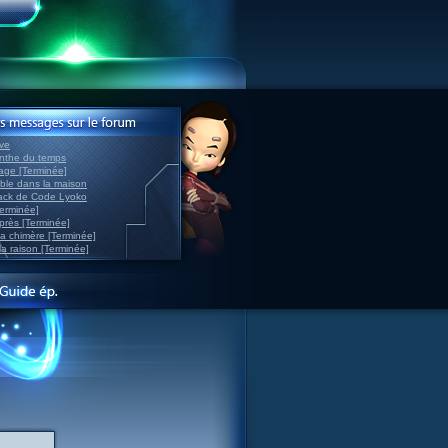
ve
inthe du temps
nage [Terminée]
able dans la maison
back de Code Lyoko
Terminée]
après [Terminée]
sa chimère [Terminée]
la raison [Terminée]