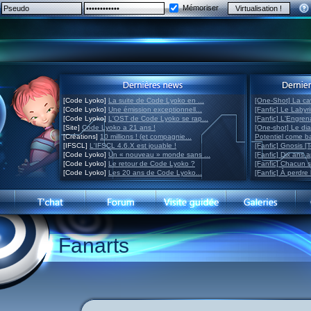
Mémoriser
[Code Lyoko]
La suite de Code Lyoko en ...
[One-Shot] La ca
[Code Lyoko]
Une émission exceptionnell...
[Fanfic] Le Labyr
[Code Lyoko]
L'OST de Code Lyoko se rap...
[Fanfic] L'Engre
[Site]
Code Lyoko a 21 ans !
[One-shot] Le di
[Créations]
10 millions ! (et compagnie...
Potentiel come 
[IFSCL]
L'IFSCL 4.6.X est jouable !
[Fanfic] Gnosis [
[Code Lyoko]
Un « nouveau » monde sans ...
[Fanfic] Dix ans 
[Code Lyoko]
Le retour de Code Lyoko ?
[Fanfic] Chacun 
[Code Lyoko]
Les 20 ans de Code Lyoko...
[Fanfic] À perdre 
Fanarts