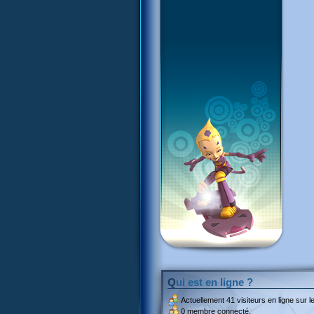
Qui est en ligne ?
Actuellement
41 visiteurs
en ligne sur le
0 membre connecté.