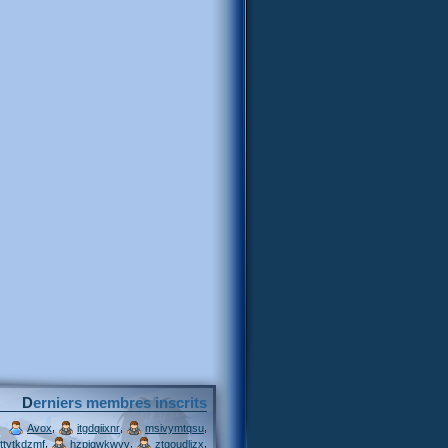
Derniers membres inscrits
,
,
,
Avox
itgdqiixnr
msivymtqsu
,
,
,
ttytkdzmf
hzpjqwkwvv
ztgoudljzx