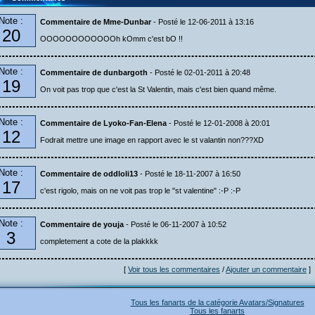
Note :
Commentaire de Mme-Dunbar
- Posté le 12-06-2011 à 13:16
20
OOOOOOOOOOOOh kOmm c'est bO !!
Note :
Commentaire de dunbargoth
- Posté le 02-01-2011 à 20:48
19
On voit pas trop que c'est la St Valentin, mais c'est bien quand même.
Note :
Commentaire de Lyoko-Fan-Elena
- Posté le 12-01-2008 à 20:01
12
Fodrait mettre une image en rapport avec le st valantin non???XD
Note :
Commentaire de oddloli13
- Posté le 18-11-2007 à 16:50
17
c'est rigolo, mais on ne voit pas trop le "st valentine" :-P :-P
Note :
Commentaire de youja
- Posté le 06-11-2007 à 10:52
3
completement a cote de la plakkkk
[
Voir tous les commentaires
/
Ajouter un commentaire
]
Tous les fanarts de la catégorie Avatars/Signatures
Tous les fanarts