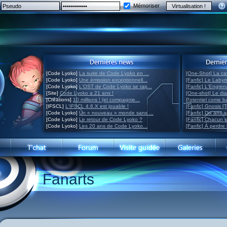
Mémoriser
[Code Lyoko]
La suite de Code Lyoko en ...
[One-Shot] La ca
[Code Lyoko]
Une émission exceptionnell...
[Fanfic] Le Labyr
[Code Lyoko]
L'OST de Code Lyoko se rap...
[Fanfic] L'Engre
[Site]
Code Lyoko a 21 ans !
[One-shot] Le di
[Créations]
10 millions ! (et compagnie...
Potentiel come 
[IFSCL]
L'IFSCL 4.6.X est jouable !
[Fanfic] Gnosis [
[Code Lyoko]
Un « nouveau » monde sans ...
[Fanfic] Dix ans 
[Code Lyoko]
Le retour de Code Lyoko ?
[Fanfic] Chacun 
[Code Lyoko]
Les 20 ans de Code Lyoko...
[Fanfic] À perdre 
Fanarts