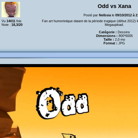
Odd vs Xana
Posté par
Nelbsia
le
09/10/2012 à 
Vu
14011
fois
Fan art humoristique datant de la période tragique (début 2012) 
Note :
18,3/20
Megaupload.
Catégorie :
Dessins
Dimensions :
800*6005
Taille :
2,0 mo
Format :
JPG