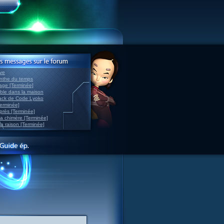
ve
inthe du temps
nage [Terminée]
able dans la maison
back de Code Lyoko
Terminée]
après [Terminée]
sa chimère [Terminée]
la raison [Terminée]