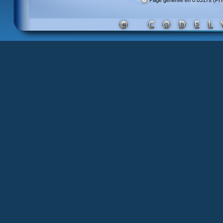
Page générée en 0.0317s (P