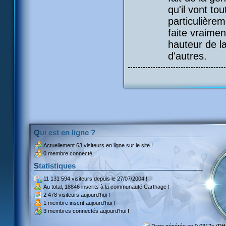
qu'il vont to
particulièrem
faite vraimen
hauteur de la
d'autres.
Qui est en ligne ?
Actuellement
63 visiteurs
en ligne sur le site !
0 membre connecté.
Statistiques
11 131 594 visiteurs
depuis le 27/07/2004 !
Au total,
18846 inscrits
à la communauté Carthage !
2 478 visiteurs
aujourd'hui !
1 membre inscrit
aujourd'hui !
3 membres
connectés aujourd'hui !