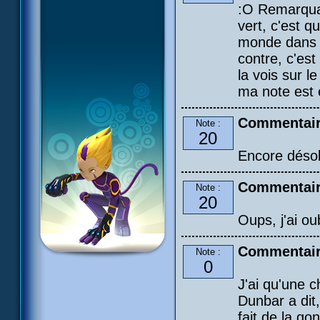
:O Remarquab
vert, c'est 
monde dans d
contre, c'est
la vois sur l
ma note est 
Commentair
Note :
20
Encore désolé
Commentair
Note :
20
Oups, j'ai ou
Commentair
Note :
0
J'ai qu'une 
Dunbar a dit,
fait de la gon