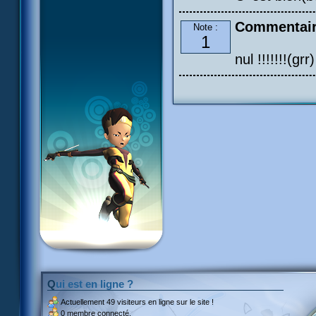
Commentair
Note :
1
nul !!!!!!!(grr)
Qui est en ligne ?
Actuellement
49 visiteurs
en ligne sur le site !
0 membre connecté.