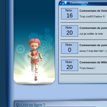
Commentaires
Note :
Commentaire de Viole
16
Trop cool!!!!J'adore !!!
Note :
Commentaire de yumi
20
zut jai oublier la note
Note :
Commentaire de yumi
0
woua !! trop bien fait ! :) 
Note :
Commentaire de Will
20
Trrpo beauu !
Qui est en ligne ?