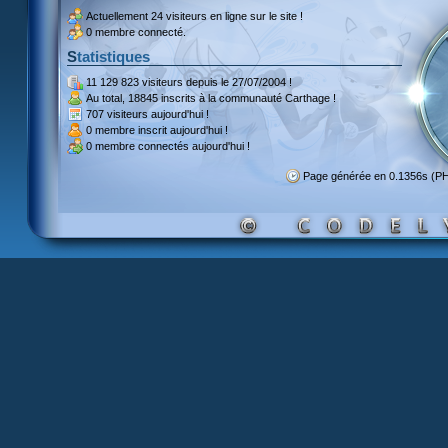
Actuellement
24 visiteurs
en ligne sur le site !
0 membre connecté.
Statistiques
11 129 823 visiteurs
depuis le 27/07/2004 !
Au total,
18845 inscrits
à la communauté Carthage !
707 visiteurs
aujourd'hui !
0 membre inscrit
aujourd'hui !
0 membre
connectés aujourd'hui !
Page générée en 0.1356s (P