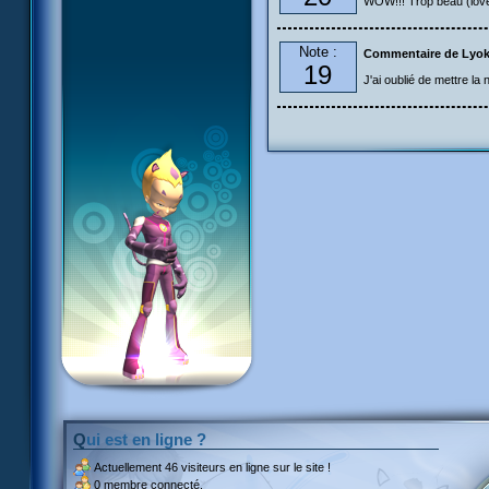
WOW!!! Trop beau (love
Note :
Commentaire de Lyoko
19
J'ai oublié de mettre la 
Qui est en ligne ?
Actuellement
46 visiteurs
en ligne sur le site !
0 membre connecté.