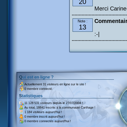
20
Merci Carine
Commentaire
Note :
13
:-|
Qui est en ligne ?
Actuellement
31 visiteurs
en ligne sur le site !
0 membre connecté.
Statistiques
11 128 531 visiteurs
depuis le 27/07/2004 !
Au total,
18841 inscrits
à la communauté Carthage !
1 184 visiteurs
aujourd'hui !
0 membre inscrit
aujourd'hui !
0 membre
connectés aujourd'hui !