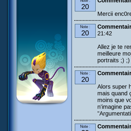
Commentair
Note :
20
Mercii enc0re
Commentaire
Note :
20
21:42
Allez je te 
meilleure moy
portraits ;) ;)
Commentair
Note :
20
Alors super h
mais quand ç
moins que vo
n'imagine pas
"Argumentat
Commentair
Note :