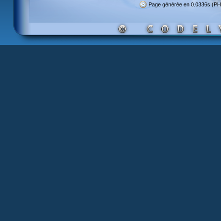
Page générée en 0.0336s (PH