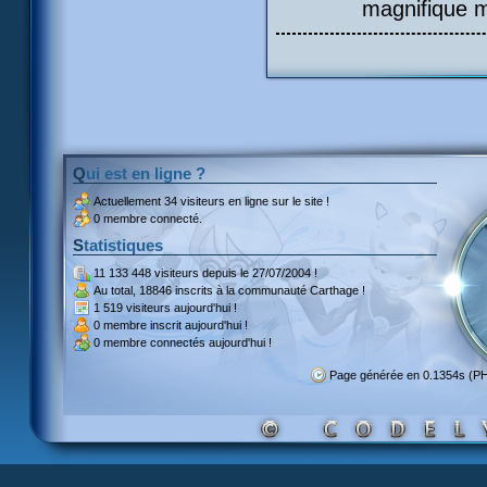
magnifique m
Qui est en ligne ?
Actuellement
34 visiteurs
en ligne sur le site !
0 membre connecté.
Statistiques
11 133 448 visiteurs
depuis le 27/07/2004 !
Au total,
18846 inscrits
à la communauté Carthage !
1 519 visiteurs
aujourd'hui !
0 membre inscrit
aujourd'hui !
0 membre
connectés aujourd'hui !
Page générée en 0.1354s (P