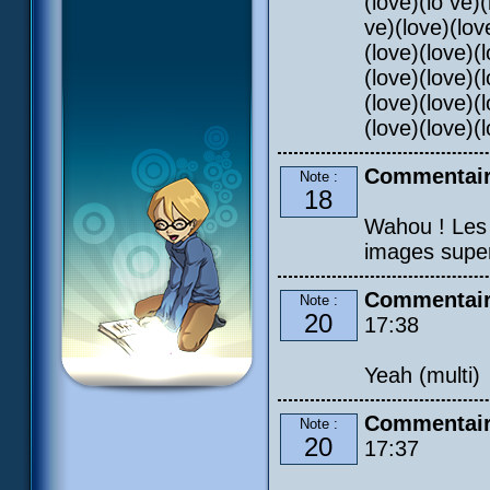
(love)(lo ve)
ve)(love)(lov
(love)(love)(
(love)(love)(
(love)(love)(
(love)(love)(
Commentair
Note :
18
Wahou ! Les 
images super
Commentaire
Note :
20
17:38
Yeah (multi)
Commentair
Note :
20
17:37