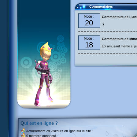
Commentaires
Note :
Commentaire de Liann
20
:)
Note :
Commentaire de Mme
18
Lol amusant même si je 
Qui est en ligne ?
Actuellement
29 visiteurs
en ligne sur le site !
0 membre connecté.