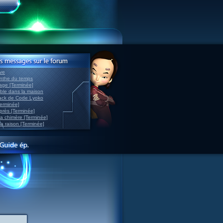
ve
inthe du temps
nage [Terminée]
able dans la maison
back de Code Lyoko
Terminée]
après [Terminée]
sa chimère [Terminée]
la raison [Terminée]