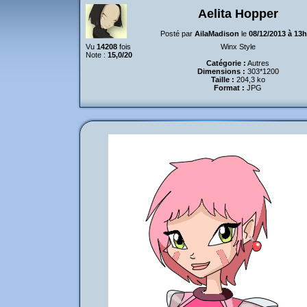
Aelita Hopper
Posté par
AilaMadison
le
08/12/2013 à 13
Vu
14208
fois
Winx Style
Note :
15,0/20
Catégorie :
Autres
Dimensions :
303*1200
Taille :
204,3 ko
Format :
JPG