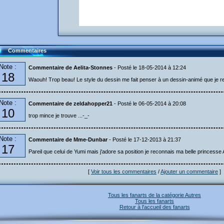
Commentaires
Note :
Commentaire de Aelita-Stonnes
- Posté le 18-05-2014 à 12:24
18
Waouh! Trop beau! Le style du dessin me fait penser à un dessin-animé que je r
Note :
Commentaire de zeldahopper21
- Posté le 06-05-2014 à 20:08
10
trop mince je trouve ...-_-
Note :
Commentaire de Mme-Dunbar
- Posté le 17-12-2013 à 21:37
17
Pareil que celui de Yumi mais j'adore sa position je reconnais ma belle princesse A
[
Voir tous les commentaires
/
Ajouter un commentaire
]
Tous les fanarts de la catégorie Autres
Tous les fanarts
Retour à l'accueil des fanarts