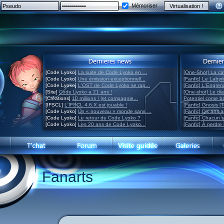
Mémoriser
[Code Lyoko]
La suite de Code Lyoko en ...
[One-Shot] La ca
[Code Lyoko]
Une émission exceptionnell...
[Fanfic] Le Labyr
[Code Lyoko]
L'OST de Code Lyoko se rap...
[Fanfic] L'Engre
[Site]
Code Lyoko a 21 ans !
[One-shot] Le di
[Créations]
10 millions ! (et compagnie...
Potentiel come 
[IFSCL]
L'IFSCL 4.6.X est jouable !
[Fanfic] Gnosis [
[Code Lyoko]
Un « nouveau » monde sans ...
[Fanfic] Dix ans 
[Code Lyoko]
Le retour de Code Lyoko ?
[Fanfic] Chacun 
[Code Lyoko]
Les 20 ans de Code Lyoko...
[Fanfic] À perdre 
Fanarts