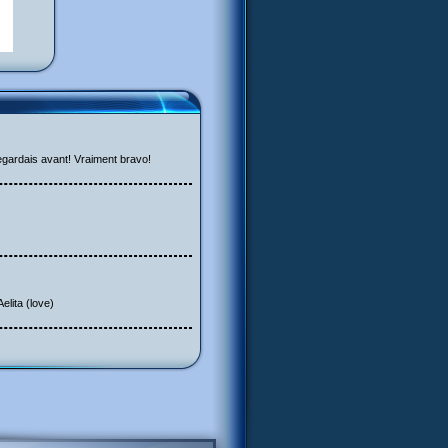
egardais avant! Vraiment bravo!
elita (love)