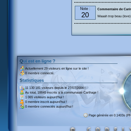
Note :
Commentaire de Cari
20
Waaah trop beau (love)
Qui est en ligne ?
Actuellement
29 visiteurs
en ligne sur le site !
0 membre connecté.
Statistiques
11 130 181 visiteurs
depuis le 27/07/2004 !
Au total,
18845 inscrits
à la communauté Carthage !
1 065 visiteurs
aujourd'hui !
0 membre inscrit
aujourd'hui !
0 membre
connectés aujourd'hui !
Page générée en 0.1403s (P