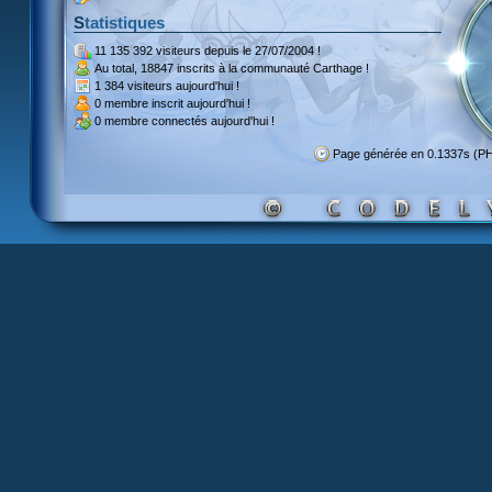
Statistiques
11 135 392 visiteurs
depuis le 27/07/2004 !
Au total,
18847 inscrits
à la communauté Carthage !
1 384 visiteurs
aujourd'hui !
0 membre inscrit
aujourd'hui !
0 membre
connectés aujourd'hui !
Page générée en 0.1337s (P