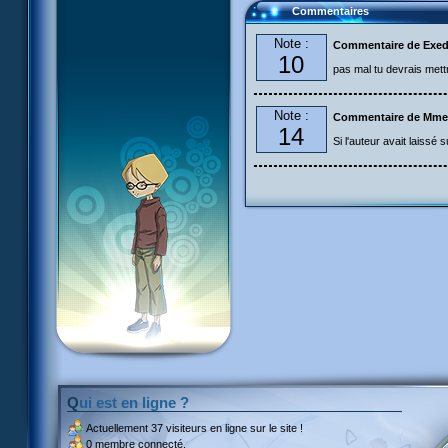
Commentaires
Note :
Commentaire de Exed
10
pas mal tu devrais met
Note :
Commentaire de Mme
14
Si l'auteur avait laissé
Qui est en ligne ?
Actuellement
37 visiteurs
en ligne sur le site !
0 membre connecté.