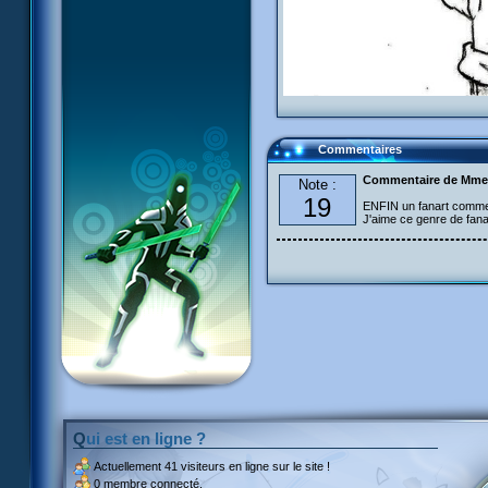
Commentaires
Commentaire de Mme
Note :
19
ENFIN un fanart comme je
J'aime ce genre de fana
Qui est en ligne ?
Actuellement
41 visiteurs
en ligne sur le site !
0 membre connecté.