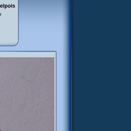
elpois
6