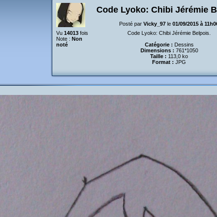
Code Lyoko: Chibi Jérémie B
Posté par
Vicky_97
le
01/09/2015 à 11h0
Vu
14013
fois
Code Lyoko: Chibi Jérémie Belpois.
Note :
Non
noté
Catégorie :
Dessins
Dimensions :
761*1050
Taille :
113,0 ko
Format :
JPG