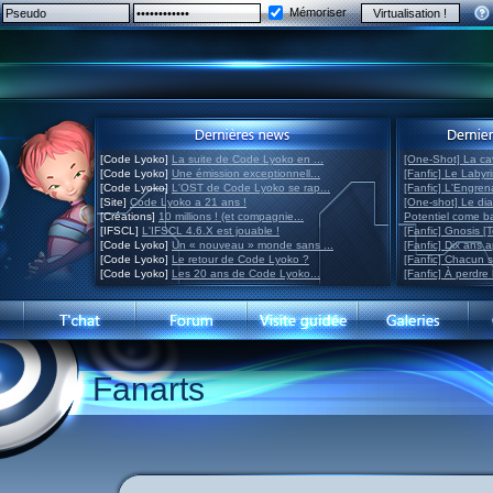
Mémoriser
[Code Lyoko]
La suite de Code Lyoko en ...
[One-Shot] La ca
[Code Lyoko]
Une émission exceptionnell...
[Fanfic] Le Labyr
[Code Lyoko]
L'OST de Code Lyoko se rap...
[Fanfic] L'Engre
[Site]
Code Lyoko a 21 ans !
[One-shot] Le di
[Créations]
10 millions ! (et compagnie...
Potentiel come 
[IFSCL]
L'IFSCL 4.6.X est jouable !
[Fanfic] Gnosis [
[Code Lyoko]
Un « nouveau » monde sans ...
[Fanfic] Dix ans 
[Code Lyoko]
Le retour de Code Lyoko ?
[Fanfic] Chacun 
[Code Lyoko]
Les 20 ans de Code Lyoko...
[Fanfic] À perdre 
Fanarts