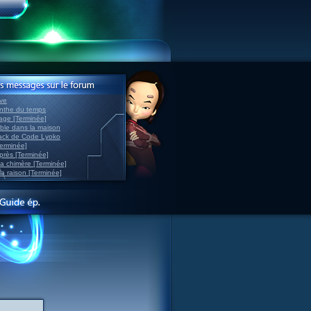
ve
inthe du temps
nage [Terminée]
able dans la maison
back de Code Lyoko
Terminée]
après [Terminée]
sa chimère [Terminée]
la raison [Terminée]