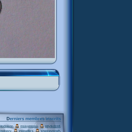
Derniers membres inscrits
,
,
,
itgdqiixnr
msivymtqsu
pttytkdzmf
,
,
,
jqwkwvv
ztgoudljzx
snwxwvpywh