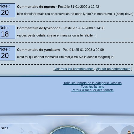
Note :
Commentaire de puneet
- Posté le 31-01-2009 à 12:42
20
bien dessiner mais (ou on trouve les bd code lyoko? )sinon bravo ;) (spin) (love)
Note :
Commentaire de lyokocode
- Posté le 19-02-2008 à 14:06
18
ya des petits détails à refaire, mais sinon je te félicite =)
Note :
Commentaire de yumistern
- Posté le 25-01-2008 à 20:09
20
c'est toi qui est bof monsieur rim moi je trouve le dessin magnifique
[
Voir tous les commentaires
/
Ajouter un commentaire
]
Tous les fanarts de la catégorie Dessins
Tous les fanarts
Retour à l'accueil des fanarts
 site !
p