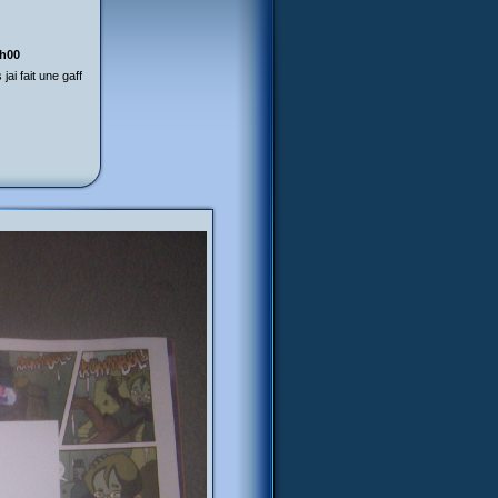
9h00
jai fait une gaff