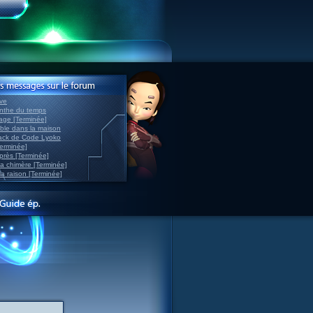
ve
inthe du temps
nage [Terminée]
able dans la maison
back de Code Lyoko
Terminée]
après [Terminée]
sa chimère [Terminée]
la raison [Terminée]