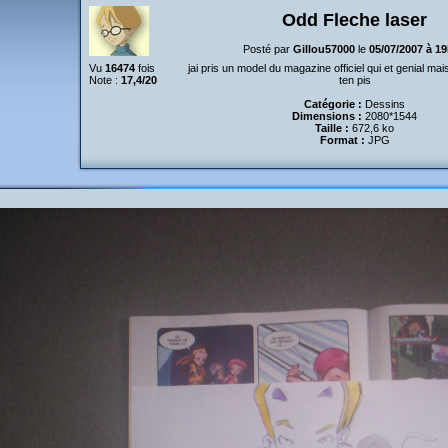
Odd Fleche laser
Posté par
Gillou57000
le
05/07/2007 à 1
Vu
16474
fois
jai pris un model du magazine officiel qui et genial mais 
Note :
17,4/20
ten pis
Catégorie :
Dessins
Dimensions :
2080*1544
Taille :
672,6 ko
Format :
JPG