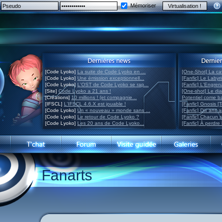
Mémoriser
[Code Lyoko]
La suite de Code Lyoko en ...
[One-Shot] La ca
[Code Lyoko]
Une émission exceptionnell...
[Fanfic] Le Labyr
[Code Lyoko]
L'OST de Code Lyoko se rap...
[Fanfic] L'Engre
[Site]
Code Lyoko a 21 ans !
[One-shot] Le di
[Créations]
10 millions ! (et compagnie...
Potentiel come 
[IFSCL]
L'IFSCL 4.6.X est jouable !
[Fanfic] Gnosis [
[Code Lyoko]
Un « nouveau » monde sans ...
[Fanfic] Dix ans 
[Code Lyoko]
Le retour de Code Lyoko ?
[Fanfic] Chacun 
[Code Lyoko]
Les 20 ans de Code Lyoko...
[Fanfic] À perdre 
Fanarts