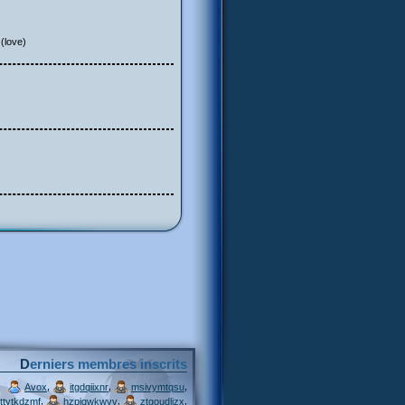
 (love)
Derniers membres inscrits
,
,
,
Avox
itgdqiixnr
msivymtqsu
,
,
,
ttytkdzmf
hzpjqwkwvv
ztgoudljzx