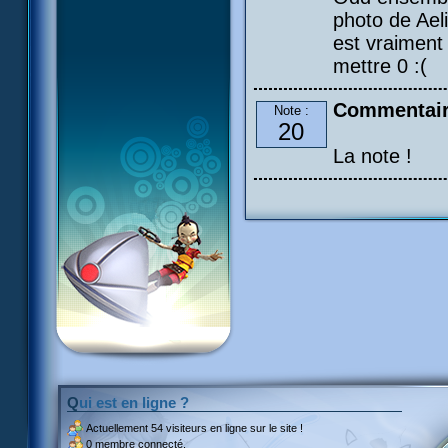
photo de Aeli
est vraiment 
mettre 0 :(
Commentair
Note :
20
La note !
Qui est en ligne ?
Actuellement
54 visiteurs
en ligne sur le site !
0 membre connecté.