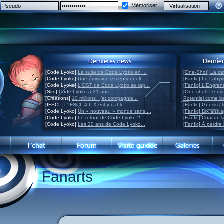
Mémoriser
[Code Lyoko]
La suite de Code Lyoko en ...
[One-Shot] La ca
[Code Lyoko]
Une émission exceptionnell...
[Fanfic] Le Labyr
[Code Lyoko]
L'OST de Code Lyoko se rap...
[Fanfic] L'Engre
[Site]
Code Lyoko a 21 ans !
[One-shot] Le di
[Créations]
10 millions ! (et compagnie...
Potentiel come 
[IFSCL]
L'IFSCL 4.6.X est jouable !
[Fanfic] Gnosis [
[Code Lyoko]
Un « nouveau » monde sans ...
[Fanfic] Dix ans 
[Code Lyoko]
Le retour de Code Lyoko ?
[Fanfic] Chacun 
[Code Lyoko]
Les 20 ans de Code Lyoko...
[Fanfic] À perdre 
Fanarts