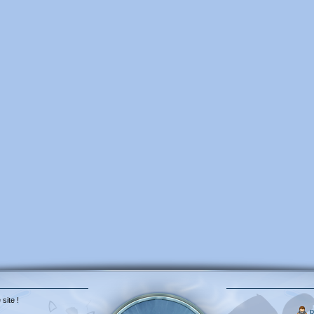
 site !
p