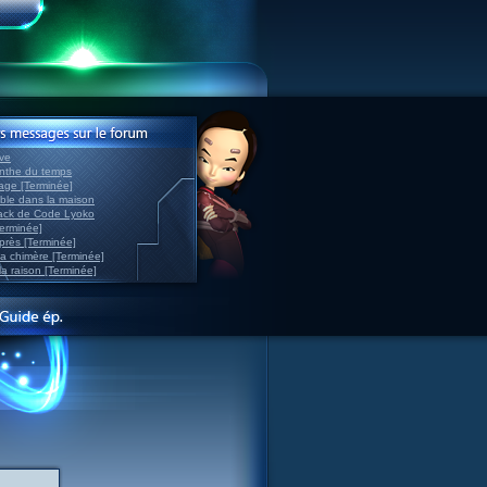
ve
inthe du temps
nage [Terminée]
able dans la maison
back de Code Lyoko
Terminée]
après [Terminée]
sa chimère [Terminée]
la raison [Terminée]