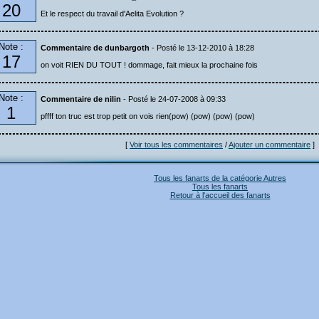
20
Et le respect du travail d'Aelita Evolution ?
Note :
Commentaire de dunbargoth
- Posté le 13-12-2010 à 18:28
17
on voit RIEN DU TOUT ! dommage, fait mieux la prochaine fois
Note :
Commentaire de nilin
- Posté le 24-07-2008 à 09:33
1
pffff ton truc est trop petit on vois rien(pow) (pow) (pow) (pow)
[
Voir tous les commentaires
/
Ajouter un commentaire
]
Tous les fanarts de la catégorie Autres
Tous les fanarts
Retour à l'accueil des fanarts