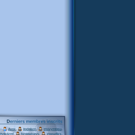
Derniers membres inscrits
,
,
,
Avox
itgdqiixnr
msivymtqsu
,
,
,
ttytkdzmf
hzpjqwkwvv
ztgoudljzx