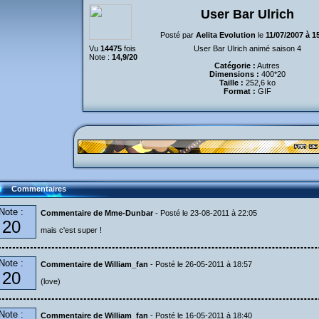
User Bar Ulrich
Posté par
Aelita Evolution
le
11/07/2007 à 1
Vu
14475
fois
User Bar Ulrich animé saison 4
Note :
14,9/20
Catégorie :
Autres
Dimensions :
400*20
Taille :
252,6 ko
Format :
GIF
Commentaires
Note :
Commentaire de Mme-Dunbar
- Posté le 23-08-2011 à 22:05
20
mais c'est super !
Note :
Commentaire de William_fan
- Posté le 26-05-2011 à 18:57
20
(love)
Note :
Commentaire de William_fan
- Posté le 16-05-2011 à 18:40