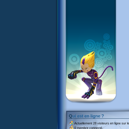
Qui est en ligne ?
Actuellement
28 visiteurs
en ligne sur le
0 membre connecté.