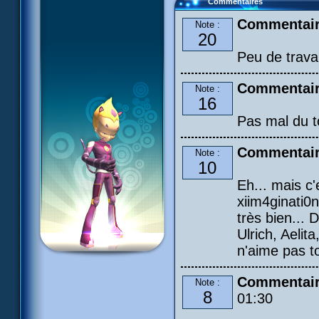
Commentaires
Commentair
Note :
20
Peu de travai
Commentair
Note :
16
Pas mal du t
Commentair
Note :
10
Eh... mais c
xiim4ginati0n
très bien... 
Ulrich, Aelit
n'aime pas to
Commentaire
Note :
8
01:30