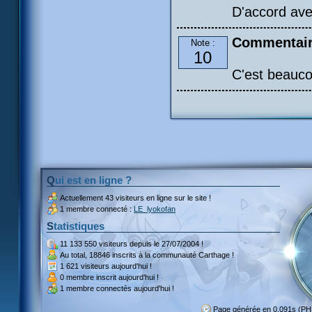
D'accord avec
Commentair
Note :
10
C'est beaucou
Qui est en ligne ?
Actuellement
43 visiteurs
en ligne sur le site !
1 membre connecté :
LE_lyokofan
Statistiques
11 133 550 visiteurs
depuis le 27/07/2004 !
Au total,
18846 inscrits
à la communauté Carthage !
1 621 visiteurs
aujourd'hui !
0 membre inscrit
aujourd'hui !
1 membre
connectés aujourd'hui !
Page générée en 0.091s (PH