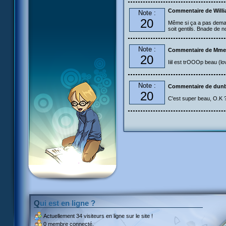
Commentaire de Will
Note :
20
Même si ça a pas demand
soit gentils. Bnade de no
Note :
Commentaire de Mme
20
Iiil est trOOOp beau (l
Note :
Commentaire de dun
20
C'est super beau, O.K ?
Qui est en ligne ?
Actuellement
34 visiteurs
en ligne sur le site !
0 membre connecté.