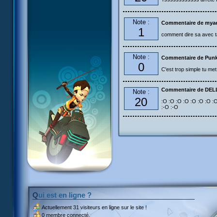
Note :
Commentaire de myae
1
comment dire sa avec tac
Note :
Commentaire de Pun
0
C'est trop simple tu met 
Commentaire de DE
Note :
20
:O :O :O :O :O :O :O :O
:-O :-O
Qui est en ligne ?
Actuellement
31 visiteurs
en ligne sur le site !
0 membre connecté.