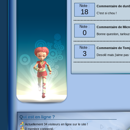
Note :
Commentaire de dun
18
C'est si chou !
Note :
Commentaire de Micr
0
Bonne question, tarlou
Note :
Commentaire de Tom
3
Desolé mais j'aime pas tr
Qui est en ligne ?
Actuellement
34 visiteurs
en ligne sur le site !
0 membre connecté.