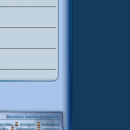
Derniers membres inscrits
,
,
,
ivymtqsu
pttytkdzmf
hzpjqwkwvv
,
,
,
udljzx
snwxwvpywh
zufweuuqvg