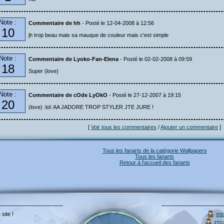
Note :
Commentaire de hh
- Posté le 12-04-2008 à 12:56
10
jh trop beau mais sa mauque de couleur mais c'est simple
Note :
Commentaire de Lyoko-Fan-Elena
- Posté le 02-02-2008 à 09:59
18
Super (love)
Note :
Commentaire de cOde LyOkO
- Posté le 27-12-2007 à 19:15
20
(love) :lol: AA JADORE TROP STYLER JTE JURE !
[
Voir tous les commentaires
/
Ajouter un commentaire
]
Tous les fanarts de la catégorie Wallpapers
Tous les fanarts
Retour à l'accueil des fanarts
 site !
ms
ztgo