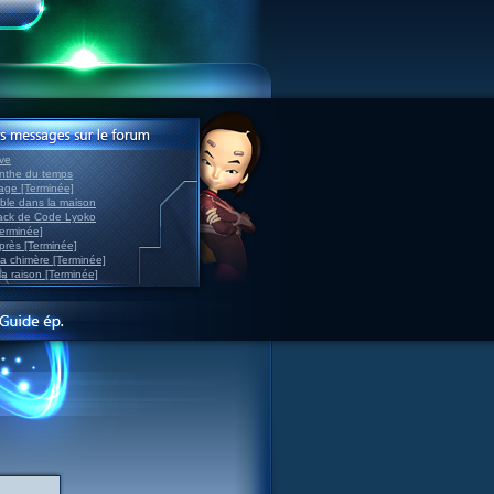
ve
inthe du temps
nage [Terminée]
able dans la maison
back de Code Lyoko
Terminée]
après [Terminée]
sa chimère [Terminée]
la raison [Terminée]