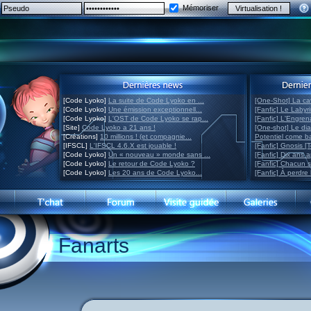
Mémoriser
[Code Lyoko]
La suite de Code Lyoko en ...
[One-Shot] La ca
[Code Lyoko]
Une émission exceptionnell...
[Fanfic] Le Labyr
[Code Lyoko]
L'OST de Code Lyoko se rap...
[Fanfic] L'Engre
[Site]
Code Lyoko a 21 ans !
[One-shot] Le di
[Créations]
10 millions ! (et compagnie...
Potentiel come 
[IFSCL]
L'IFSCL 4.6.X est jouable !
[Fanfic] Gnosis [
[Code Lyoko]
Un « nouveau » monde sans ...
[Fanfic] Dix ans 
[Code Lyoko]
Le retour de Code Lyoko ?
[Fanfic] Chacun 
[Code Lyoko]
Les 20 ans de Code Lyoko...
[Fanfic] À perdre 
Fanarts