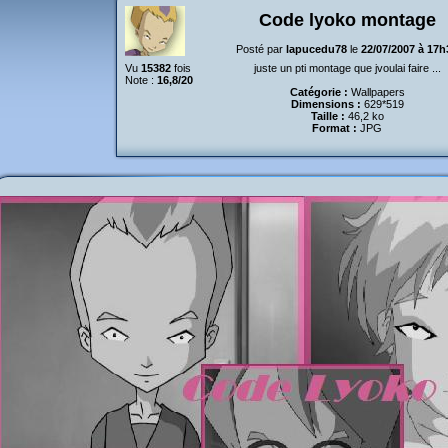
Code lyoko montage
Posté par
lapucedu78
le
22/07/2007 à 17h
Vu
15382
fois
juste un pti montage que jvoulai faire ...
Note :
16,8/20
Catégorie :
Wallpapers
Dimensions :
629*519
Taille :
46,2 ko
Format :
JPG