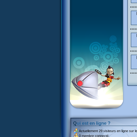
Qui est en ligne ?
Actuellement
29 visiteurs
en ligne sur le
0 membre connecté.