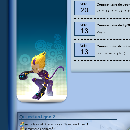
Note :
Commentaire de oest
20
:O :O :O :O :O :O :O :
Note :
Commentaire de LyO
13
Moyen...
Note :
Commentaire de étie
13
daccord avec julie :(
Qui est en ligne ?
Actuellement
35 visiteurs
en ligne sur le site !
0 membre connecté.