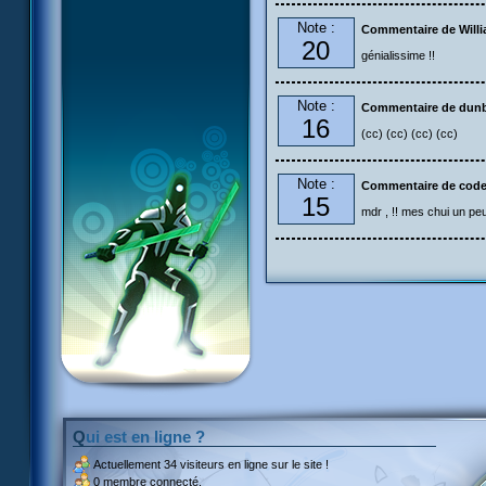
Note :
Commentaire de Will
20
génialissime !!
Note :
Commentaire de dun
16
(cc) (cc) (cc) (cc)
Note :
Commentaire de code
15
mdr , !! mes chui un peu
Qui est en ligne ?
Actuellement
34 visiteurs
en ligne sur le site !
0 membre connecté.