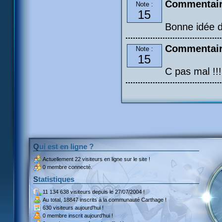
Commentaire
Note :
15
Bonne idée d
Commentair
Note :
15
C pas mal !!!!
Qui est en ligne ?
Actuellement
22 visiteurs
en ligne sur le site !
0 membre connecté.
Statistiques
11 134 638 visiteurs
depuis le 27/07/2004 !
Au total,
18847 inscrits
à la communauté Carthage !
630 visiteurs
aujourd'hui !
0 membre inscrit
aujourd'hui !