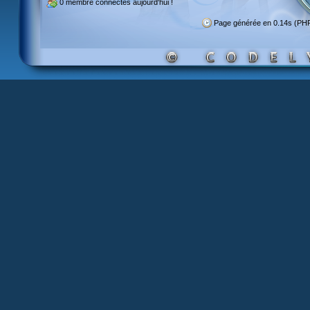
0 membre
connectés aujourd'hui !
Page générée en 0.14s (PH