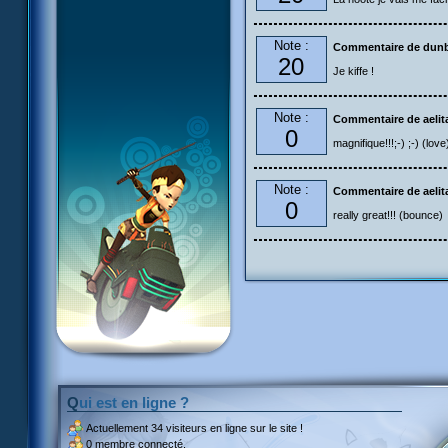
Note :
Commentaire de dun
20
Je kiffe !
Note :
Commentaire de aelit
0
magnifique!!!;-) ;-) (lov
Note :
Commentaire de aelit
0
really great!!! (bounce)
Qui est en ligne ?
Actuellement
34 visiteurs
en ligne sur le site !
0 membre connecté.