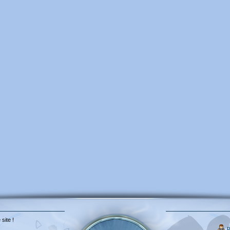
 site !
p