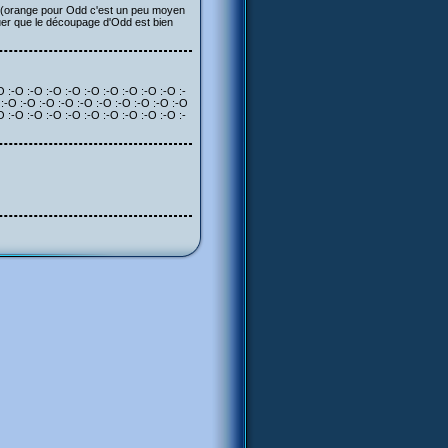
ble (orange pour Odd c'est un peu moyen
 avouer que le découpage d'Odd est bien
O :-O :-O :-O :-O :-O :-O :-O :-O :-O :-
 :-O :-O :-O :-O :-O :-O :-O :-O :-O :-O
O :-O :-O :-O :-O :-O :-O :-O :-O :-O :-