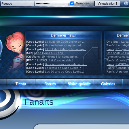
Mémoriser
[Code Lyoko]
La suite de Code Lyoko en ...
[One-Shot] La ca
[Code Lyoko]
Une émission exceptionnell...
[Fanfic] Le Labyr
[Code Lyoko]
L'OST de Code Lyoko se rap...
[Fanfic] L'Engre
[Site]
Code Lyoko a 21 ans !
[One-shot] Le di
[Créations]
10 millions ! (et compagnie...
Potentiel come 
[IFSCL]
L'IFSCL 4.6.X est jouable !
[Fanfic] Gnosis [
[Code Lyoko]
Un « nouveau » monde sans ...
[Fanfic] Dix ans 
[Code Lyoko]
Le retour de Code Lyoko ?
[Fanfic] Chacun 
[Code Lyoko]
Les 20 ans de Code Lyoko...
[Fanfic] À perdre 
Fanarts