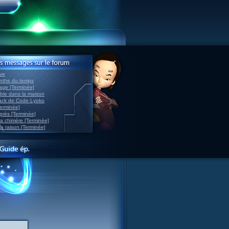
ve
inthe du temps
nage [Terminée]
able dans la maison
back de Code Lyoko
Terminée]
après [Terminée]
sa chimère [Terminée]
la raison [Terminée]