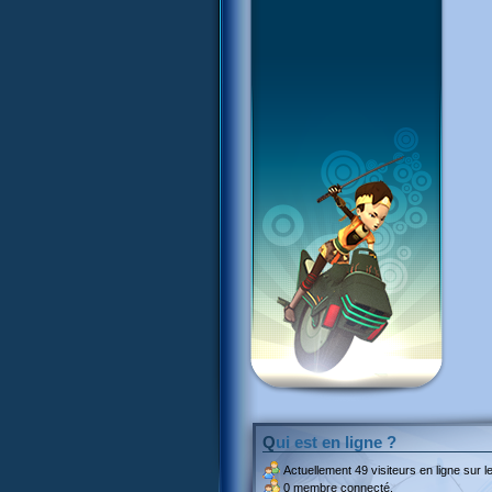
Qui est en ligne ?
Actuellement
49 visiteurs
en ligne sur le
0 membre connecté.