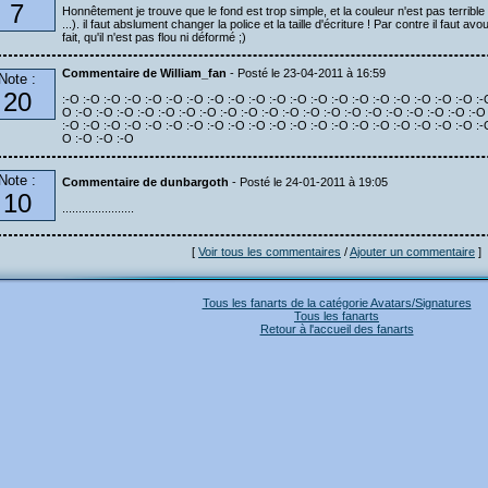
7
Honnêtement je trouve que le fond est trop simple, et la couleur n'est pas terri
...). il faut abslument changer la police et la taille d'écriture ! Par contre il faut
fait, qu'il n'est pas flou ni déformé ;)
Commentaire de William_fan
- Posté le 23-04-2011 à 16:59
Note :
20
:-O :-O :-O :-O :-O :-O :-O :-O :-O :-O :-O :-O :-O :-O :-O :-O :-O :-O :-O :-O :-
O :-O :-O :-O :-O :-O :-O :-O :-O :-O :-O :-O :-O :-O :-O :-O :-O :-O :-O :-O :-O
:-O :-O :-O :-O :-O :-O :-O :-O :-O :-O :-O :-O :-O :-O :-O :-O :-O :-O :-O :-O :-
O :-O :-O :-O
Note :
Commentaire de dunbargoth
- Posté le 24-01-2011 à 19:05
10
......................
[
Voir tous les commentaires
/
Ajouter un commentaire
]
Tous les fanarts de la catégorie Avatars/Signatures
Tous les fanarts
Retour à l'accueil des fanarts