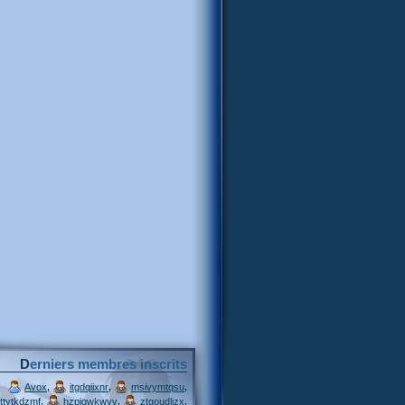
Derniers membres inscrits
,
,
,
Avox
itgdqiixnr
msivymtqsu
,
,
,
ttytkdzmf
hzpjqwkwvv
ztgoudljzx