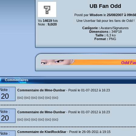
UB Fan Odd
Posté par
Wisdom
le
25/08/2007 à 09h5
Vu
14619
fois
Une Userbar fait pour les fans de Odd !
Note :
9,0/20
Catégorie :
Avatars/Signatures
Dimensions :
348*18
Taille :
6,3 ko
Format :
PNG
Commentaires
Note :
Commentaire de Mme-Dunbar
- Posté le 01-07-2012 à 16:23
20
(cc) (cc) (cc) (cc) (cc) (cc)
Note :
Commentaire de Mme-Dunbar
- Posté le 01-07-2012 à 16:23
20
(cc) (cc) (cc) (cc) (cc) (cc)
Commentaire de KiwiRockStar
- Posté le 26-05-2011 à 19:15
Note :