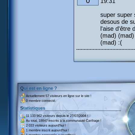
0
19:31
super super s
desous de su 
l'aise d'êtr
(mad) (mad)
(mad) :(
Qui est en ligne ?
Actuellement
57 visiteurs
en ligne sur le site !
0 membre connecté.
Statistiques
11 133 962 visiteurs
depuis le 27/07/2004 !
Au total,
18847 inscrits
à la communauté Carthage !
2 033 visiteurs
aujourd'hui !
1 membre inscrit
aujourd'hui !