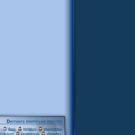
Derniers membres inscrits
,
,
,
Avox
itgdqiixnr
msivymtqsu
,
,
,
ttytkdzmf
hzpjqwkwvv
ztgoudljzx