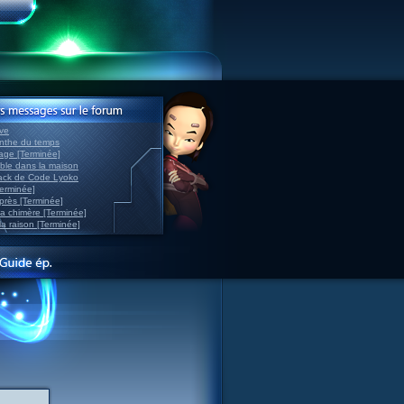
ve
inthe du temps
nage [Terminée]
able dans la maison
back de Code Lyoko
Terminée]
après [Terminée]
sa chimère [Terminée]
la raison [Terminée]