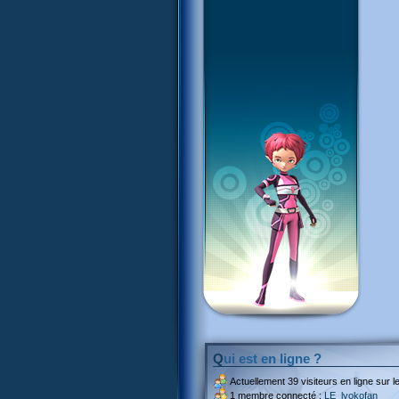
Qui est en ligne ?
Actuellement
39 visiteurs
en ligne sur le
1 membre connecté :
LE_lyokofan