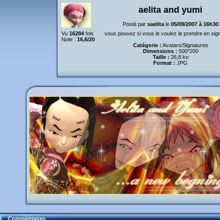
aelita and yumi
Posté par
saelita
le
05/09/2007 à 16h30
Vu
16284
fois
vous pouvez si vous le voulez le prendre en sign
Note :
16,6/20
Catégorie :
Avatars/Signatures
Dimensions :
500*200
Taille :
26,8 ko
Format :
JPG
Commentaires