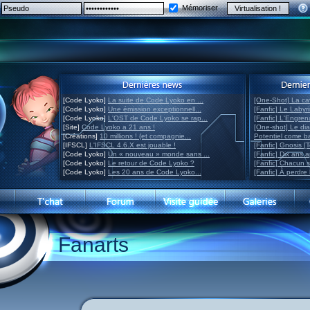
Mémoriser
[Code Lyoko]
La suite de Code Lyoko en ...
[One-Shot] La ca
[Code Lyoko]
Une émission exceptionnell...
[Fanfic] Le Labyr
[Code Lyoko]
L'OST de Code Lyoko se rap...
[Fanfic] L'Engre
[Site]
Code Lyoko a 21 ans !
[One-shot] Le di
[Créations]
10 millions ! (et compagnie...
Potentiel come 
[IFSCL]
L'IFSCL 4.6.X est jouable !
[Fanfic] Gnosis [
[Code Lyoko]
Un « nouveau » monde sans ...
[Fanfic] Dix ans 
[Code Lyoko]
Le retour de Code Lyoko ?
[Fanfic] Chacun 
[Code Lyoko]
Les 20 ans de Code Lyoko...
[Fanfic] À perdre 
Fanarts