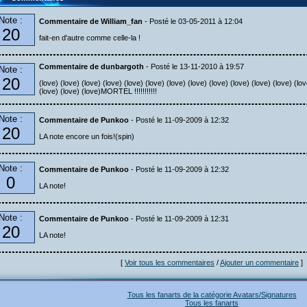
Note :
Commentaire de William_fan
- Posté le 03-05-2011 à 12:04
20
fait-en d'autre comme celle-la !
Commentaire de dunbargoth
- Posté le 13-11-2010 à 19:57
Note :
20
(love) (love) (love) (love) (love) (love) (love) (love) (love) (love) (love) (love) (lov
(love) (love) (love)MORTEL !!!!!!!!!!!
Note :
Commentaire de Punkoo
- Posté le 11-09-2009 à 12:32
20
LA note encore un fois!(spin)
Note :
Commentaire de Punkoo
- Posté le 11-09-2009 à 12:32
0
LA note!
Note :
Commentaire de Punkoo
- Posté le 11-09-2009 à 12:31
20
LA note!
[
Voir tous les commentaires
/
Ajouter un commentaire
]
Tous les fanarts de la catégorie Avatars/Signatures
Tous les fanarts