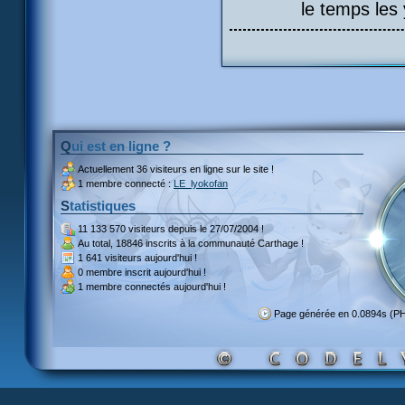
le temps les 
Qui est en ligne ?
Actuellement
36 visiteurs
en ligne sur le site !
1 membre connecté :
LE_lyokofan
Statistiques
11 133 570 visiteurs
depuis le 27/07/2004 !
Au total,
18846 inscrits
à la communauté Carthage !
1 641 visiteurs
aujourd'hui !
0 membre inscrit
aujourd'hui !
1 membre
connectés aujourd'hui !
Page générée en 0.0894s (P