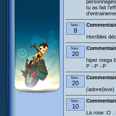
personnages 
tu as fait l
d'entraineme
Commentair
Note :
8
Horribles dé
Commentair
Note :
20
hiper mega bo 
P :-P :-P
Commentair
Note :
20
j'adore(love)
Commentaire
Note :
10
La rose :O . 