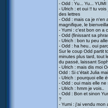
- Odd : Yu... Yu... YUMI 
- Ulrich : et oui !! tu vo
des lettres
- Odd : mais ca je n'en 
magnifique, le bienveillan
- Yumi : c'est bon on a c
- Odd (finissant sa phra
- Ulrich : bon tu peu al
- Odd : ha heu.. oui par
Sur le coup Odd partit 
minutes plus tard, tout 
du passé, laissant Sophi
- Ulrich : mais dis moi 
Odd : Si c'était Julia ma
- Ulrich : pourquoi elle é
- Odd : oui mais elle ne
- Ulrich : hmm je vois..
- Odd : Bon et sinon Yum
?
- Yumi : j'ai vendu mon