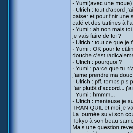
- Yumi(avec une moue) :
- Ulrich : tout d'abord j
baiser et pour finir un
café et des tartines à l
- Yumi : ah non mais toi
je vais faire de toi ?
- Ulrich : tout ce que je
- Yumi : OK pour le câli
douche c'est radicalem
- Ulrich : pourquoi ?
- Yumi : parce que tu n'
j'aime prendre ma douche
- Ulrich : pff, temps pis 
l'air plutôt d'accord... j'
- Yumi : hmmm...
- Ulrich : menteuse je s
TRAN-QUIL et moi je vais
La journée suivi son cour
Tokyo à son beau samour
Mais une question revena