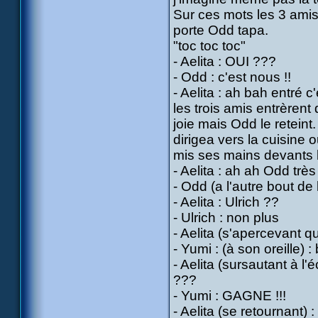
Sur ces mots les 3 amis
porte Odd tapa.
"toc toc toc"
- Aelita : OUI ???
- Odd : c'est nous !!
- Aelita : ah bah entré c'
les trois amis entrèrent 
joie mais Odd le reteint. 
dirigea vers la cuisine o
mis ses mains devants 
- Aelita : ah ah Odd tr
- Odd (a l'autre bout de l
- Aelita : Ulrich ??
- Ulrich : non plus
- Aelita (s'apercevant qu
- Yumi : (à son oreille)
- Aelita (sursautant à l'
???
- Yumi : GAGNE !!!
- Aelita (se retournant)