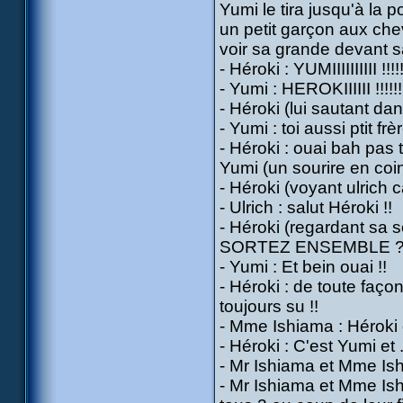
Yumi le tira jusqu'à la 
un petit garçon aux chev
voir sa grande devant s
- Héroki : YUMIIIIIIIIII !!!!!
- Yumi : HEROKIIIIII !!!!!!
- Héroki (lui sautant d
- Yumi : toi aussi ptit fr
- Héroki : ouai bah pas to
Yumi (un sourire en coi
- Héroki (voyant ulrich
- Ulrich : salut Héroki !!
- Héroki (regardant sa
SORTEZ ENSEMBLE ?
- Yumi : Et bein ouai !!
- Héroki : de toute façon
toujours su !!
- Mme Ishiama : Héroki q
- Héroki : C'est Yumi et
- Mr Ishiama et Mme Ish
- Mr Ishiama et Mme Ish