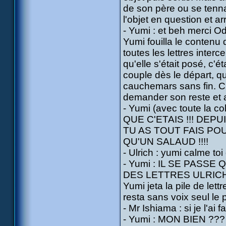
de son père ou se tennai
l'objet en question et arri
- Yumi : et beh merci Od
Yumi fouilla le contenu du
toutes les lettres inter
qu'elle s'était posé, c'é
couple dès le départ, qui
cauchemars sans fin. C'
demander son reste et a
- Yumi (avec toute la co
QUE C'ETAIS !!! DEP
TU AS TOUT FAIS POU
QU'UN SALAUD !!!!
- Ulrich : yumi calme to
- Yumi : IL SE PASS
DES LETTRES ULRICH 
Yumi jeta la pile de let
resta sans voix seul le 
- Mr Ishiama : si je l'ai f
- Yumi : MON BIEN ??