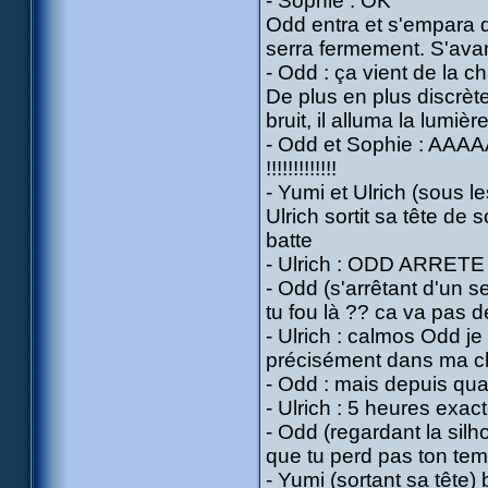
- Sophie : OK
Odd entra et s'empara d
serra fermement. S'avanç
- Odd : ça vient de la c
De plus en plus discrètem
bruit, il alluma la lumière
- Odd et Sophie : 
!!!!!!!!!!!!!
- Yumi et Ulrich (sous
Ulrich sortit sa tête de
batte
- Ulrich : ODD ARRETE 
- Odd (s'arrêtant d'un s
tu fou là ?? ca va pas d
- Ulrich : calmos Odd je
précisément dans ma ch
- Odd : mais depuis qua
- Ulrich : 5 heures exa
- Odd (regardant la silh
que tu perd pas ton temp
- Yumi (sortant sa tête