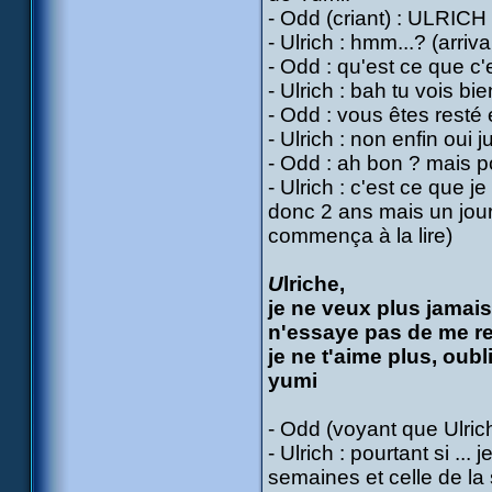
- Odd (criant) : ULRICH !
- Ulrich : hmm...? (arri
- Odd : qu'est ce que c'
- Ulrich : bah tu vois bie
- Odd : vous êtes resté
- Ulrich : non enfin oui 
- Odd : ah bon ? mais p
- Ulrich : c'est ce que j
donc 2 ans mais un jour 
commença à la lire)
U
lriche,
je ne veux plus jamais
n'essaye pas de me re
je ne t'aime plus, oubl
yumi
- Odd (voyant que Ulric
- Ulrich : pourtant si ...
semaines et celle de la s