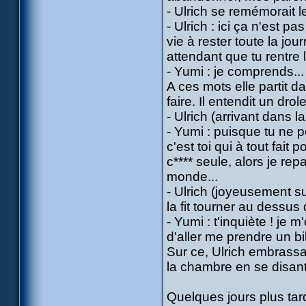
- Ulrich se remémorait le
- Ulrich : ici ça n'est 
vie à rester toute la j
attendant que tu rentre l
- Yumi : je comprends...
A ces mots elle partit 
faire. Il entendit un dro
- Ulrich (arrivant dans l
- Yumi : puisque tu ne pe
c'est toi qui à tout fai
c**** seule, alors je rep
monde...
- Ulrich (joyeusement sur
la fit tourner au dessus 
- Yumi : t'inquiète ! je 
d'aller me prendre un bil
Sur ce, Ulrich embrassa 
la chambre en se disant 
Quelques jours plus tard