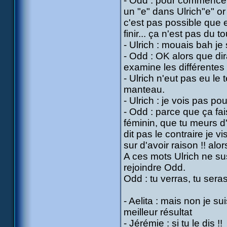
- Odd : pour commencer d
un "e" dans Ulrich"e" or
c'est pas possible que
finir... ça n'est pas du 
- Ulrich : mouais bah je
- Odd : OK alors que dir
examine les différentes 
- Ulrich n'eut pas eu l
manteau.
- Ulrich : je vois pas pou
- Odd : parce que ça fa
féminin, que tu meurs d'
dit pas le contraire je v
sur d'avoir raison !! alor
A ces mots Ulrich ne sus
rejoindre Odd.
Odd : tu verras, tu sera
- Aelita : mais non je s
meilleur résultat
- Jérémie : si tu le dis !!