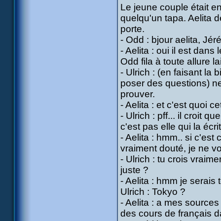
Le jeune couple était e
quelqu'un tapa. Aelita d
porte.
- Odd : bjour aelita, Jér
- Aelita : oui il est dan
Odd fila à toute allure 
- Ulrich : (en faisant la
poser des questions) ne 
prouver.
- Aelita : et c'est quoi c
- Ulrich : pff... il croit
c'est pas elle qui la écrit
- Aelita : hmm.. si c'est
vraiment douté, je ne v
- Ulrich : tu crois vraim
juste ?
- Aelita : hmm je serais
Ulrich : Tokyo ?
- Aelita : a mes sources 
des cours de français da