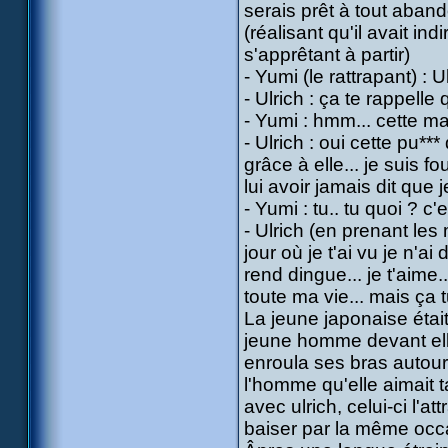
serais prêt à tout aban
(réalisant qu'il avait in
s'apprêtant à partir)
- Yumi (le rattrapant) : 
- Ulrich : ça te rappelle
- Yumi : hmm... cette ma
- Ulrich : oui cette pu
grâce à elle... je suis 
lui avoir jamais dit que je
- Yumi : tu.. tu quoi ? c'es
- Ulrich (en prenant les
jour où je t'ai vu je n'a
rend dingue... je t'aime.
toute ma vie... mais ça t
La jeune japonaise étai
jeune homme devant elle,
enroula ses bras autour 
l'homme qu'elle aimait t
avec ulrich, celui-ci l'a
baiser par la même occ