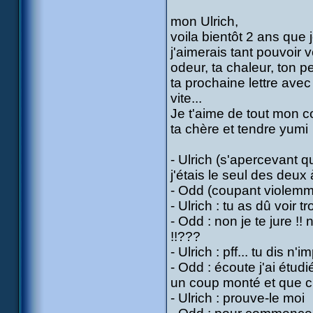
mon Ulrich,
voila bientôt 2 ans que 
j'aimerais tant pouvoir 
odeur, ta chaleur, ton p
ta prochaine lettre ave
vite...
Je t'aime de tout mon c
ta chère et tendre yumi
- Ulrich (s'apercevant q
j'étais le seul des deux 
- Odd (coupant violemm
- Ulrich : tu as dû voir t
- Odd : non je te jure !
!!???
- Ulrich : pff... tu dis n'i
- Odd : écoute j'ai étudi
un coup monté et que c'e
- Ulrich : prouve-le moi