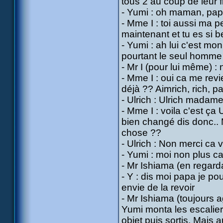
tous 2 au coup de leur fi
- Yumi : oh maman, pap
- Mme I : toi aussi ma p
maintenant et tu es si b
- Yumi : ah lui c'est m
pourtant le seul homme 
- Mr I (pour lui même) :
- Mme I : oui ca me revi
déjà ?? Aimrich, rich, pa
- Ulrich : Ulrich madame 
- Mme I : voila c'est ça U
bien changé dis donc.. 
chose ??
- Ulrich : Non merci ca v
- Yumi : moi non plus ca
- Mr Ishiama (en regardan
- Y : dis moi papa je pou
envie de la revoir
- Mr Ishiama (toujours ag
Yumi monta les escalier
objet puis sortis. Mais 