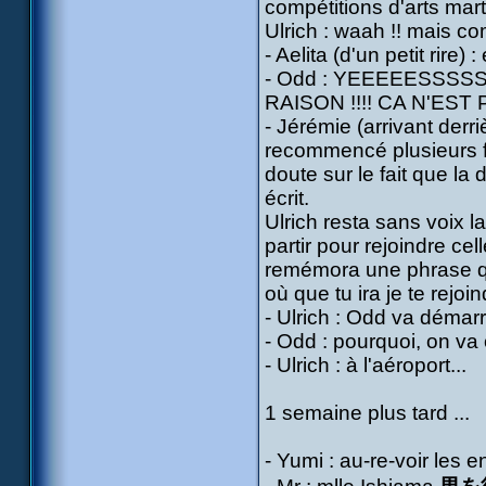
compétitions d'arts mart
Ulrich : waah !! mais c
- Aelita (d'un petit rire
- Odd : YEEEEESSSSS !!
RAISON !!!! CA N'EST
- Jérémie (arrivant derri
recommencé plusieurs fo
doute sur le fait que la 
écrit.
Ulrich resta sans voix l
partir pour rejoindre cel
remémora une phrase qu'i
où que tu ira je te rejoind
- Ulrich : Odd va démarr
- Odd : pourquoi, on va
- Ulrich : à l'aéroport...
1 semaine plus tard ...
- Yumi : au-re-voir les en