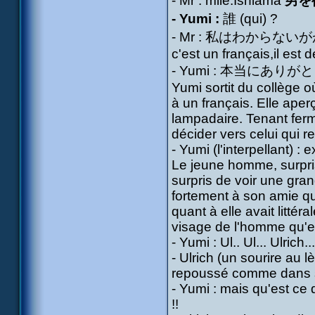
- Mr : mlle.Ishiama
男を
- Yumi :
誰 (qui) ?
- Mr : 私はわからないが
c'est un français,il est dev
- Yumi : 本当にありがとう
Yumi sortit du collège 
à un français. Elle ape
lampadaire. Tenant ferm
décider vers celui qui r
- Yumi (l'interpellant) :
Le jeune homme, surpris
surpris de voir une gran
fortement à son amie q
quant à elle avait littér
visage de l'homme qu'ell
- Yumi : Ul.. Ul... Ulrich.
- Ulrich (un sourire au 
repoussé comme dans sa 
- Yumi : mais qu'est ce 
!!