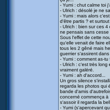
- Yumi : chut calme toi j'
- Ulrich : désolé je ne 
- Yumi : mais alors c'es
d'être partis ? et surtou
- Ulrich : bien sur ces 
ne pensais sans cesse qu
Sous l'effet de cette no
qu'elle venait de faire e
tous les 2 gêné mais heu
guerrier s'assirent dan
- Yumi : comment as-tu 
- Ulrich : c'est très lon
vraiment galéré.
- Yumi : ah d'accord...
Un gros silence s'instal
regarda les photos qui é
bande d'amis d'autrefoi
concerné commença à rou
s'assoir il regarda la b
- Yumi (s'apercevant qu