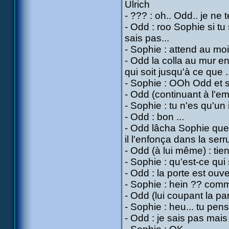
Ulrich
- ??? : oh.. Odd.. je n
- Odd : roo Sophie si t
sais pas...
- Sophie : attend au moin
- Odd la colla au mur e
qui soit jusqu'à ce que .
- Sophie : OOh Odd et si 
- Odd (continuant à l'em
- Sophie : tu n'es qu'un
- Odd : bon ...
- Odd lâcha Sophie quel
il l'enfonça dans la serr
- Odd (à lui même) : tien
- Sophie : qu'est-ce qui
- Odd : la porte est ouver
- Sophie : hein ?? comm
- Odd (lui coupant la pa
- Sophie : heu... tu pe
- Odd : je sais pas mais