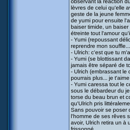
observant la réaction d
lèvres de celui qu'elle 
geste de la jeune femme
de yumi pour ensuite l'att
baiser timide, un baise
étreinte tout l'amour qu
- Yumi (repoussant délic
reprendre mon souffle...
- Ulrich: c'est que tu m
- Yumi (se blottissant da
jamais être séparé de toi
- Ulrich (embrassant le 
pourrais plus... je t'aime 
- Yumi caressa tout le c
sous le débardeur du je
torse du beau brun et co
qu'Ulrich pris littéral
Sans pouvoir se poser d
l'homme de ses rêves sur
avoir, Ulrich retira un à
frissonné.