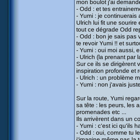
mon boulot j'ai demandé 
- Odd : et tes entrainem
- Yumi : je continuerais
Ulrich lui fit une sour
tout ce dégrade Odd rep
- Odd : bon je sais pas 
te revoir Yumi !! et surto
- Yumi : oui moi aussi, 
- Ulrich (la prenant par la
Sur ce ils se dirigèrent 
inspiration profonde et 
- Ulrich : un problème
- Yumi : non j'avais just
Sur la route, Yumi reg
sa tête : les peurs, les 
promenades etc ...
Ils arrivèrent dans un c
- Yumi : c'est ici qu'ils h
- Odd : oui, comme tu le
j'imagine même pas la tê