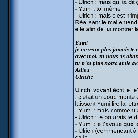
- Ulrich : mais qui ta dit
- Yumi : toi même
- Ulrich : mais c'est n'i
Réalisant le mal entend
elle afin de lui montrer la
Yumi
je ne veux plus jamais te 
avec moi, tu nous as aban
tu n'es plus notre amie al
Adieu
Ulriche
Ulrich, voyant écrit le
: c'était un coup monté
laissant Yumi lire la lettr
- Yumi : mais comment à 
- Ulrich : je pourrais t
- Yumi : je t'avoue que j
- Ulrich (commençant à s'
ça je...