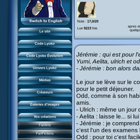
Monstres
XANA
L'équipe
Lieux
Monstres
LyokoRéseau
Garage Kids
Dossiers
Note :
17,0/20
Lieux
Professionnels
Bande dessinée
apres et
Lyokostats
Lue
9223
fois
Musiques
quelqu
Dossiers
Le site
CL Chronicles
Historique CL
Vidéos
Lyokostats
Évènements CL
Code Lyoko
Renders & images HD
Histoire CLE
Source d'inspiration
Jérémie : qui est pour l
Conceptuels
Code Lyoko Évolution
Moonscoop
Interviews
Yumi, Aelita, ulrich et o
Accueil
Revue de presse
- Jérémie
: bon alors da
Norimage
Univers Lyoko
Code Lyoko
Subdigitals US
Créateurs CL
Évolution (Terre)
Médias
Le jour se lève sur le c
Créateurs CLE
pour le petit déjeuner.
Évolution (Virtuel)
Créateurs
Odd, comme à son habitu
Renders & images HD
amis.
Galeries d'images
- Ulrich : même un jour c
- Aelita : laisse le... si 
Vos créations
Jeu FR3
- Jérémie : je compren
FanArts
Course CL
DVD et vidéos
c'est l'un des examens l
Présentation
FanFictions
Odd : pour toi c'est faci
Perdus ds Lyoko
CD et singles