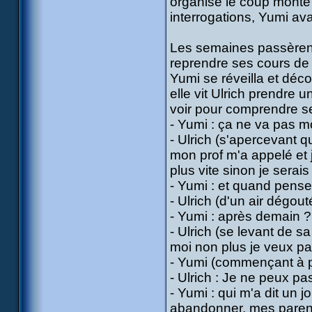
organisé le coup monté d
interrogations, Yumi avai
Les semaines passèrent v
reprendre ses cours de p
Yumi se réveilla et découv
elle vit Ulrich prendre 
voir pour comprendre s
- Yumi : ça ne va pas 
- Ulrich (s'apercevant qu
mon prof m'a appelé et j'
plus vite sinon je serais 
- Yumi : et quand pense 
- Ulrich (d'un air dégou
- Yumi : après demain ? 
- Ulrich (se levant de s
moi non plus je veux pas 
- Yumi (commençant à ple
- Ulrich : Je ne peux pas
- Yumi : qui m'a dit un j
abandonner, mes parents