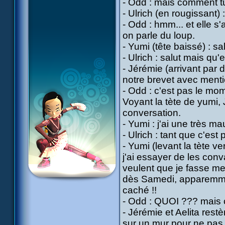
- Odd : mais comment tu
- Ulrich (en rougissant) :
- Odd : hmm... et elle s
on parle du loup.
- Yumi (tête baissé) : sal
- Ulrich : salut mais qu'
- Jérémie (arrivant par d
notre brevet avec menti
- Odd : c'est pas le mo
Voyant la tète de yumi,
conversation.
- Yumi : j'ai une très 
- Ulrich : tant que c'es
- Yumi (levant la tète v
j'ai essayer de les conv
veulent que je fasse me
dès Samedi, apparemmen
caché !!
- Odd : QUOI ??? mais c
- Jérémie et Aelita restè
sur un mur pour ne pas