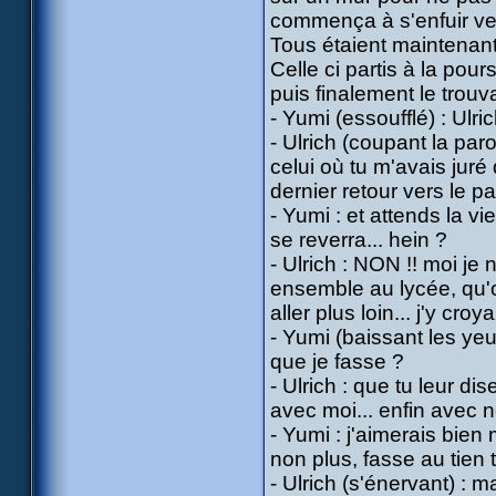
commença à s'enfuir ver
Tous étaient maintenant
Celle ci partis à la pou
puis finalement le trou
- Yumi (essoufflé) : Ulrich
- Ulrich (coupant la paro
celui où tu m'avais juré
dernier retour vers le p
- Yumi : et attends la v
se reverra... hein ?
- Ulrich : NON !! moi je 
ensemble au lycée, qu'o
aller plus loin... j'y croy
- Yumi (baissant les ye
que je fasse ?
- Ulrich : que tu leur di
avec moi... enfin avec n
- Yumi : j'aimerais bien
non plus, fasse au tien t
- Ulrich (s'énervant) : m