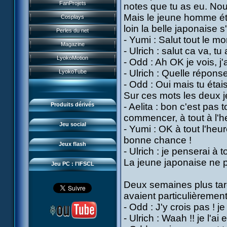
Historique
FanProjets
notes que tu as eu. Nous
Form Anti-XANA
Livres
Les personnages
Mais le jeune homme étai
Cosplays
Frôlion Attack
Jeux vidéo
loin la belle japonaise s
Les pouvoirs
Perles du net
Mort des frelions
Jeux et jouets
- Yumi : Salut tout le mo
Guide du jeu
Magazine
Monster Swarm
- Ulrich : salut ca va, t
Jeu de cartes
Missions
LyokoMotion
- Odd : Ah OK je vois, j
Course 2
Goodies
Présentation
Monstres
- Ulrich : Quelle répons
LyokoTube
Aelita's Battle
Divers
News IFSCL
- Odd : Oui mais tu étais 
Cartes & galerie
Odd's Battle
Catalogue
Sur ces mots les deux 
Le créateur
Communauté
Code Lyoko's Galaxy
Produits dérivés
- Aelita : bon c'est pas
Médias
3D Duo
commencer, à tout à l'h
Manta Bomber
Questions fréquentes
Jeu social
- Yumi : OK à tout l'heur
Sector 2 Escape
Téléchargements
bonne chance !
Jeux flash
- Ulrich : je penserai à
Réseau IFSCL
La jeune japonaise ne p
Jeu PC : l'IFSCL
Deux semaines plus tard 
avaient particulièrement
- Odd : J'y crois pas ! je l
- Ulrich : Waah !! je l'ai