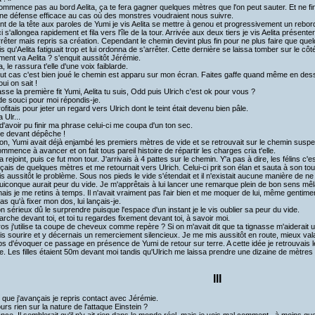
ommence pas au bord Aelita, ça te fera gagner quelques mètres que l'on peut sauter. Et ne fin
ne défense efficace au cas où des monstres voudraient nous suivre.
t de la tête aux paroles de Yumi je vis Aelita se mettre à genou et progressivement un rebo
i s'allongea rapidement et fila vers l'île de la tour. Arrivée aux deux tiers je vis Aelita présent
t arrêter mais repris sa création. Cependant le chemin devint plus fin pour ne plus faire que qu
 qu'Aelita fatiguait trop et lui ordonna de s'arrêter. Cette dernière se laissa tomber sur le côté
ent va Aelita ? s'enquit aussitôt Jérémie.
a, le rassura t'elle d'une voix faiblarde.
out cas c'est bien joué le chemin est apparu sur mon écran. Faites gaffe quand même en dess
oui on sait !
asse la première fit Yumi, Aelita tu suis, Odd puis Ulrich c'est ok pour vous ?
de souci pour moi répondis-je.
ofitais pour jeter un regard vers Ulrich dont le teint était devenu bien pâle.
 Ulr...
d'avoir pu finir ma phrase celui-ci me coupa d'un ton sec.
e devant dépêche !
on, Yumi avait déjà enjambé les premiers mètres de vide et se retrouvait sur le chemin suspen
ommence à avancer et on fait tous pareil histoire de répartir les charges cria t'elle.
la rejoint, puis ce fut mon tour. J'arrivais à 4 pattes sur le chemin. Y'a pas à dire, les félins 
çais de quelques mètres et me retournait vers Ulrich. Celui-ci prit son élan et sauta à son tour.
s aussitôt le problème. Sous nos pieds le vide s'étendait et il n'existait aucune manière de ne 
uiconque aurait peur du vide. Je m'apprêtais à lui lancer une remarque plein de bon sens mêlan
ais je me retins à temps. Il n'avait vraiment pas l'air bien et me moquer de lui, même gentimen
as qu'à fixer mon dos, lui lançais-je.
n sérieux dû le surprendre puisque l'espace d'un instant je le vis oublier sa peur du vide.
arche devant toi, et toi tu regardes fixement devant toi, à savoir moi.
ros j'utilise ta coupe de cheveux comme repère ? Si on m'avait dit que ta tignasse m'aiderait un
vis sourire et y décernais un remerciement silencieux. Je me mis aussitôt en route, mieux valait 
ps d'évoquer ce passage en présence de Yumi de retour sur terre. A cette idée je retrouvais 
. Les filles étaient 50m devant moi tandis qu'Ulrich me laissa prendre une dizaine de mètres
III
 que j'avançais je repris contact avec Jérémie.
urs rien sur la nature de l'attaque Einstein ?