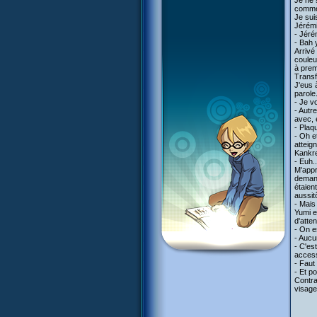
Je ne 
comme 
Je sui
Jérémi
- Jéré
- Bah 
Arrivé
couleu
à prem
Transf
J'eus 
parole.
- Je v
- Autr
avec, e
- Plaq
- Oh e
atteig
Kankre
- Euh.
M'appr
demand
étaien
aussitô
- Mais
Yumi e
d'atten
- On e
- Aucun
- C'es
access
- Faut
- Et p
Contra
visage