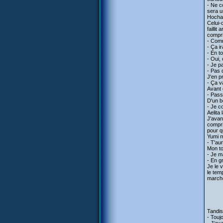
- Ne c
sera u
Hochan
Celui-c
failli
compris
- Comm
- Ça ir
- En t
- Oui, 
- Je p
- Pas 
J'en pr
- Ça va
Avant 
- Pass
D'un b
- Je c
Aelita 
J'avan
compri
pour q
Yumi m
- T'aur
Mon to
- Je m
- En g
Je le 
le tem
marche
Tandis
- Toujo