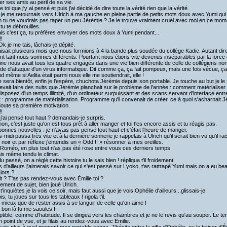
er ses amis au péril de sa vie.
e toi que j'y ai pensé et puis j'ai décidé de dire toute la vérité rien que la vérité.
 je me retournais vers Ulrich à ma gauche en pleine partie de petits mots doux avec Yumi qui lu
ch tu ne voudrais pas taper un peu Jérémie ? Je le trouve vraiment cruel avec moi en ce mome
tu te débrouilles.
is c'est ça, tu préfères envoyer des mots doux à Yumi pendant...
!!
Ok je me tais, lâchais-je dépité.
aisait plusieurs mois que nous formions à 4 la bande plus soudée du collège Kadic. Autant dir
rent tant nous sommes différents. Pourtant nous étions vite devenus inséparables par la for
sine nous avait tous les quatre engagés dans une vie bien différente de celle de collégiens n
de d'attaque d'un virus informatique. Dit comme ça, ça fait pompeux, mais une fois vécue, ça f
d même si Aelita était parmi nous elle me soutiendrait, elle !
 le sera bientôt, enfin je l'espère, chuchota Jérémie depuis son portable. Je touche au but je le 
evait faire des nuits que Jérémie planchait sur le problème de l'année : comment matérialiser d
isposez d'un temps illimité, d'un ordinateur surpuissant et des scans servant d'interface entr
 : programme de matérialisation. Programme qu'il convenait de créer, ce à quoi s'acharnait Jérémi
oute sa première motivation.
!!
 j'ai pensé tout haut ? demandais-je surpris.
non, c'est juste qu'on est tous prêt à aller manger et toi t'es encore assis et tu réagis pas.
onnes nouvelles : je n'avais pas pensé tout haut et c'était l'heure de manger.
s-midi passa très vite et à la dernière sonnerie je rappelais à Ulrich qu'il serait bien vu qu'il
 noir et par réflexe j'entendis un « Odd !! » résonner à mes oreilles.
z Roméo, en plus tout n'as pas été rose entre vous ces derniers temps.
ais même tendu le climat.
u passé, on a réglé cette histoire tu le sais bien ! répliqua t'il froidement.
s d'ailleurs j'aimerais savoir ce qui s'est passé sur Lyoko, t'as rattrapé Yumi mais on a eu 
alors ?
ait ? T'as pas rendez-vous avec Émilie toi ?
ment de sujet, bien joué Ulrich.
i t'inquiètes je la vois ce soir, mais faut aussi que je vois Ophélie d'ailleurs...glissais-je.
is, tu joues sur tous les tableaux ! rigola t'il.
t mieux que de rester assis à se languir de celle qu'on aime !
t bon là tu me saoules !
tible, comme d'habitude. Il se dirigea vers les chambres et je ne le revis qu'au souper. Le t
 point de vue, et je filais au rendez-vous avec Emilie.