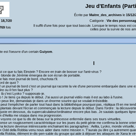
Jeu d'Enfants (Parti
Écrite par
Maitre_des_archives
le
15/12/
:
18,7/20
Catégorie :
Vie des personna
Il suffit d'une fois pour que tout bascule. Lorsque le temps nous est com
769
fois
celles pour la survie de nos am
te est l'oeuvre d'un certain
Guiyom
.
I
st ce que tu fais Einstein ? Encore en train de bosser sur l'anti-virus ?
e blonde de Jérémie émergea de son écran de portable.
e fais mon journal de bord, chuchota t'il.
ord de quoi ?
! un journal de bord c'est un journal qui raconte la vie d'une personne embarquée dans une ex
re ou il t'en faut plus ?
 là c'est Lyoko ? supposais-je.
 ! Je tiens ça depuis le début. J'ai aussi un journal vidéo mais il est au labo à l'usine.
.je peux lire, demandais-je dans un énorme sourire qui se voulait irrésistible.
a peut t'empêcher de parler tout haut dans la bibliothèque pourquoi pas, répliqua t'il en me ten
plantais devant l'écran et commençais la lecture depuis le début. Dans l'ordre : la découver
juste en dessous, du supercalculateur/ordinateur encore plus bas. Je sautais quelques ligne
 d'Aelita me stoppa dans ma progression.
s voyons ce que tu dis de beau sur la princesse enfermée dans ses tours virtuelles.
onse un rougissement caractéristique sur les joues du petit génie me confirma la bonne orie
a lecture devenue intéressante enchainant les paragraphes : Aelita, Lyoko, monde virtuelle, 4 t
! « Odd della Robbia venu nous aider dans notre mission ». T'aurais pu dire ça autrement qua
lla Robbia, élément in-dis-pen-sable du groupe qui aide à déjouer les attaques de Xana le viru