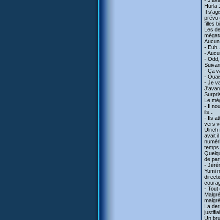
- J'av
Hurla 
Il s'a
prévu 
filles
Les de
mégata
Aucun 
- Euh.
- Aucu
- Odd, 
Suivan
- Ça v
- Ouai
- Je v
J'avan
Surpri
Le még
- Il n
ils...
- Ils 
vers v
Ulrich
avait 
numéri
temps 
Quelqu
de par
- Jérém
Yumi m
direct
courag
- Tout 
Malgré
malgré
La der
justifi
Un brui