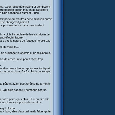
umes. Ceux-ci se déchiraient et semblaient
otre position aucun moyen de l'atteindre
non plus échappé à Yumi et Ulrich.
mporte qui d'autres cette situation aurait
l ne changerait jamais !
 pas, ajoutais-je avec un clin d'œil.
s la cible immédiate de leurs critiques je
 réfléchir l'autre.
isse pas la nature de l'attaque ne doit pas
ns de voler ou...
 de prolonger le chemin et de rejoindre la
is de créer un tel pont ! C'est trop
.
a.
aut dire qu'enchaîner après eux impliquait
c de poursuivre. Ce fut Ulrich qui rompit
pas bête et avant que Jérémie ne la mette
ent. Qui plus est on lui demande pas un
otre poids ça suffira. Et si au pire elle
 encore tous mes points de vie et de
e qui cloche.
s « bon, allez d'accord, mais faites gaffe