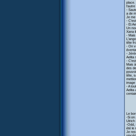
place.
l'autr
- Saut
a de m
Je me 
- C'es
- Et Ae
Un nou
Xana i
- Mais 
L'ango
tête f
- On v
éventai
- Jéré
Aelita
- C'es
Mais à
des de
pouvoi
tête, 
mettio
image 
- A tou
Aelita
centai
Le bor
-Si on
Ulrich
-Odd, 
été le
Je res
sincér