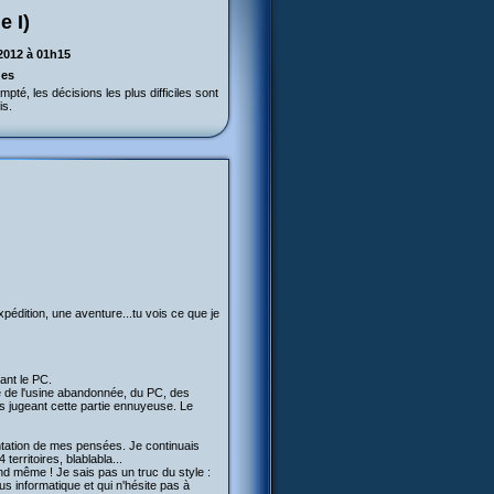
e I)
2012 à 01h15
ges
pté, les décisions les plus difficiles sont
is.
pédition, une aventure...tu vois ce que je
dant le PC.
te de l'usine abandonnée, du PC, des
s jugeant cette partie ennuyeuse. Le
ntation de mes pensées. Je continuais
erritoires, blablabla...
nd même ! Je sais pas un truc du style :
s informatique et qui n'hésite pas à