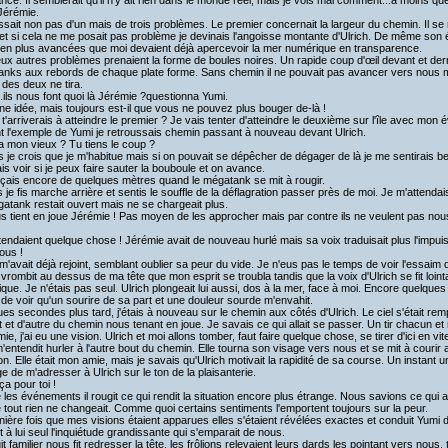
ance. Il semblerait qu'il n'y ait rien dans le monde réel, mais je vois mal comment...à moins qu
Jérémie.
gissait non pas d'un mais de trois problèmes. Le premier concernait la largeur du chemin. Il se 
et si cela ne me posait pas problème je devinais l'angoisse montante d'Ulrich. De même son é
 bien plus avancées que moi devaient déjà apercevoir la mer numérique en transparence.
ux autres problèmes prenaient la forme de boules noires. Un rapide coup d'œil devant et der
nks aux rebords de chaque plate forme. Sans chemin il ne pouvait pas avancer vers nous mais
des deux ne tira.
..ils nous font quoi là Jérémie ?questionna Yumi.
ne idée, mais toujours est-il que vous ne pouvez plus bouger de-là !
t'arriverais à atteindre le premier ? Je vais tenter d'atteindre le deuxième sur l'île avec mon év
t l'exemple de Yumi je retroussais chemin passant à nouveau devant Ulrich.
a mon vieux ? Tu tiens le coup ?
s je crois que je m'habitue mais si on pouvait se dépêcher de dégager de là je me sentirais 
ais voir si je peux faire sauter la bouboule et on avance.
çais encore de quelques mètres quand le mégatank se mit à rougir.
s je fis marche arrière et sentis le souffle de la déflagration passer près de moi. Je m'attenda
atank restait ouvert mais ne se chargeait plus.
ous tient en joue Jérémie ! Pas moyen de les approcher mais par contre ils ne veulent pas nous 
attendaient quelque chose ! Jérémie avait de nouveau hurlé mais sa voix traduisait plus l'impu
ous !
 m'avait déjà rejoint, semblant oublier sa peur du vide. Je n'eus pas le temps de voir l'essaim de
il vrombit au dessus de ma tête que mon esprit se troubla tandis que la voix d'Ulrich se fit loin
que. Je n'étais pas seul. Ulrich plongeait lui aussi, dos à la mer, face à moi. Encore quelques in
de voir qu'un sourire de sa part et une douleur sourde m'envahit.
es secondes plus tard, j'étais à nouveau sur le chemin aux côtés d'Ulrich. Le ciel s'était rempl
t et d'autre du chemin nous tenant en joue. Je savais ce qui allait se passer. Un tir chacun et
ie, j'ai eu une vision. Ulrich et moi allons tomber, faut faire quelque chose, se tirer d'ici en vit
'entendit hurler à l'autre bout du chemin. Elle tourna son visage vers nous et se mit à courir
ion. Elle était mon amie, mais je savais qu'Ulrich motivait la rapidité de sa course. Un instant u
e de m'adresser à Ulrich sur le ton de la plaisanterie.
ça pour toi !
 les événements il rougit ce qui rendit la situation encore plus étrange. Nous savions ce qui 
 tout rien ne changeait. Comme quoi certains sentiments l'emportent toujours sur la peur.
nière fois que mes visions étaient apparues elles s'étaient révélées exactes et conduit Yum
ait à lui seul l'inquiétude grandissante qui s'emparait de nous.
t familier nous fit redresser la tête, les frôlions relevaient leurs dards les pointant vers nous,