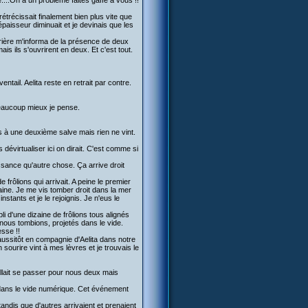
e....On a un problème faites gaffe à vous !!
rétrécissait finalement bien plus vite que
paisseur diminuait et je devinais que les
rière m'informa de la présence de deux
 ils s'ouvrirent en deux. Et c'est tout.
entail. Aelita reste en retrait par contre.
beaucoup mieux je pense.
is à une deuxième salve mais rien ne vint.
dévirtualiser ici on dirait. C'est comme si
issance qu'autre chose. Ça arrive droit
 frôlions qui arrivait. A peine le premier
taine. Je me vis tomber droit dans la mer
stants et je le rejoignis. Je n'eus le
i d'une dizaine de frôlions tous alignés
 nous tombions, projetés dans le vide.
esse !!
 aussitôt en compagnie d'Aelita dans notre
n sourire vint à mes lèvres et je trouvais le
allait se passer pour nous deux mais
i dans le vide numérique. Cet événement
 tandis que d'autres arrivaient et prenaient