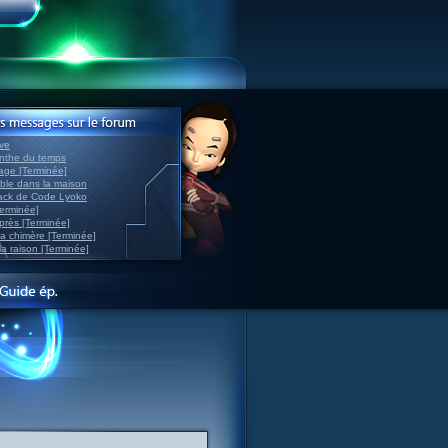
ve
inthe du temps
nage [Terminée]
able dans la maison
back de Code Lyoko
Terminée]
après [Terminée]
sa chimère [Terminée]
la raison [Terminée]