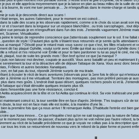
sais plus à quel moment mon portable sonna. J'hésite entre la gifle d'Ophélie, ou le baiser d'Émi
je pus et elle apprécia moyennement que je la laisse en plan au beau milieu de la salle de ci
s à la bourre, ils vont me tuer pensais-je.... Je m'engouffrais dans le monte-charge et tandis q
e.
mie je suis là je descends direct aux scans !
y'était temps, les autres t'attendent, pour le moment on est coincé...
 dans la salle des scans je les observais rapidement, comme si le choix du scan avait son imp
r or et s'ouvrant dans la longueur sur un espace blanchâtre...ou trois sarcophages...tout dép
ière vue pensais-je en m'engouffrant dans l'un des trois. J'entendis vaguement Jérémie mai
ert, Scanner, Virtualisation.
à peine le temps de reprendre conscience que j'atterrissais souplement sur le sol. Il ne fallait 
..question de style ! D'autant plus qu'ils s'étaient tous retournés et je sentis qu'ils attendaient
ous ai manqué ? Désolé pour le retard mais vous savez ce que c'est, les filles m'adorent et ve
ement dit t'as plaqué Ophélie, voulut sortir avec Émilie qui était au courant pour Ophélie donc 
lle a refusé et t'es retourné voir Émilie et pour te faire pardonner tu lui as payé le ciné, me ré
ué, plaqué, tout de suite les grands mots ! Bon bref qu'est ce que j'ai manqué ?
t puis non laissez moi deviner, coupais-je aussitôt. Vous avez bataillé un peu et maintenant il
ne sereinement la tour et la désactive afin de déjouer l'attaque de Xana. Vous avez donc bes
lats, Frôlions et autres bestioles Xanatiques.
..non, en fait pas du tout, répondit Jérémie surpris de ma tirade.
êtant à écouter le récit de leurs aventures j'observais pour la 1ere fois le décor qui m'entour
er à Jérémie où il me virtualisait. Territoire des montagnes, pas mon préféré pensais-je auss
t plus dans mes goûts. L'endroit était quasi désert, quelques rochers posés ici et là. J'entendi
t l'attaque qui s'était déroulée quelques instants plus tôt.
 dans l'ensemble pas une forte résistance, conclut-il.
t Aelita acquiescèrent de la tête et ce fut Aelita qui continua le récit. Sa voix trahissait une p
tion.
st maintenant coincé ici, la tour semble être en face d'après Jérémie. T'es toujours sûr de toi 
 doute, la tour est en face mais elle est isolée, à la manière d'une île...
t bien la première fois que ça nous arrive ! fit remarquer Aelita. D'habitude l'entrée est bien g
ible...
 croire que Xana innove... Ce qui m'inquiète c'est qu'on ne sait toujours pas la nature de l'atta
our le moment pas moyen de passer, d'autant plus qu'on ne voit même pas l'autre rebord, la b
irement au récit de la bataille précédente ce que je voyais ne collais pas à la description que m
 car tous les trois se retournèrent de nouveau vers le rebord de la plate forme et purent enfin
II