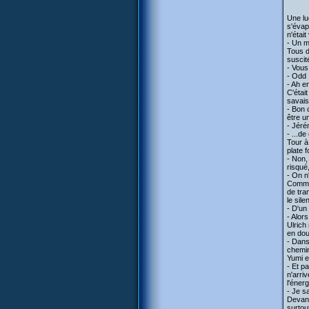
Une lu
s'évap
n'était
- Un m
Tous d
suscit
- Vous
- Odd 
- Ah e
C'étai
savais
- Bon 
être u
- Jéré
- ...de
Tour à
plate 
- Non,
risqué
- On n
Comme 
de tra
le sile
- D'un
- Alor
Ulrich
en dout
- Dans
chemin
Yumi e
- Et p
n'arri
l'éner
- Je s
Devant
surtout