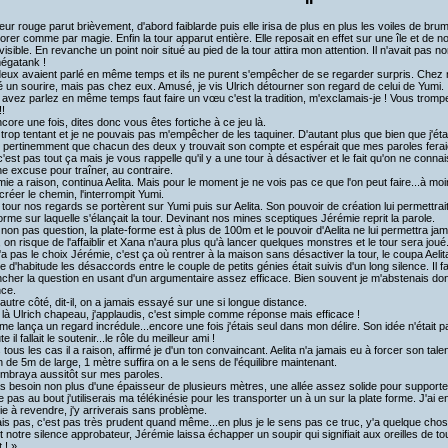
eur rouge parut brièvement, d'abord faiblarde puis elle irisa de plus en plus les voiles de br
orer comme par magie. Enfin la tour apparut entière. Elle reposait en effet sur une île et de n
 visible. En revanche un point noir situé au pied de la tour attira mon attention. Il n'avait pas 
égatank !
eux avaient parlé en même temps et ils ne purent s'empêcher de se regarder surpris. Chez n'i
é un sourire, mais pas chez eux. Amusé, je vis Ulrich détourner son regard de celui de Yumi. I
 avez parlez en même temps faut faire un vœu c'est la tradition, m'exclamais-je ! Vous trompez
!!
ncore une fois, dites donc vous êtes fortiche à ce jeu là.
t trop tentant et je ne pouvais pas m'empêcher de les taquiner. D'autant plus que bien que j'étai
 pertinemment que chacun des deux y trouvait son compte et espérait que mes paroles feraient
c'est pas tout ça mais je vous rappelle qu'il y a une tour à désactiver et le fait qu'on ne conna
ne excuse pour traîner, au contraire.
mie a raison, continua Aelita. Mais pour le moment je ne vois pas ce que l'on peut faire...à moi
 créer le chemin, l'interrompit Yumi.
 tour nos regards se portèrent sur Yumi puis sur Aelita. Son pouvoir de création lui permettrait
forme sur laquelle s'élançait la tour. Devinant nos mines sceptiques Jérémie reprit la parole.
 non pas question, la plate-forme est à plus de 100m et le pouvoir d'Aelita ne lui permettra jama
, on risque de l'affaiblir et Xana n'aura plus qu'à lancer quelques monstres et le tour sera joué
'a pas le choix Jérémie, c'est ça où rentrer à la maison sans désactiver la tour, le coupa Aelit
d'habitude les désaccords entre le couple de petits génies était suivis d'un long silence. Il f
ncher la question en usant d'un argumentaire assez efficace. Bien souvent je m'abstenais don
nce.
 autre côté, dit-il, on a jamais essayé sur une si longue distance.
s là Ulrich chapeau, j'applaudis, c'est simple comme réponse mais efficace !
 me lança un regard incrédule...encore une fois j'étais seul dans mon délire. Son idée n'était 
e il fallait le soutenir...le rôle du meilleur ami !
 tous les cas il a raison, affirmé je d'un ton convaincant. Aelita n'a jamais eu à forcer son tal
 de 5m de large, 1 mètre suffira on a le sens de l'équilibre maintenant.
mbraya aussitôt sur mes paroles.
as besoin non plus d'une épaisseur de plusieurs mètres, une allée assez solide pour supporter n
ve pas au bout j'utiliserais ma télékinésie pour les transporter un à un sur la plate forme. J'ai
gie à revendre, j'y arriverais sans problème.
ais pas, c'est pas très prudent quand même...en plus je le sens pas ce truc, y'a quelque chos
 notre silence approbateur, Jérémie laissa échapper un soupir qui signifiait aux oreilles de tou
 ! »