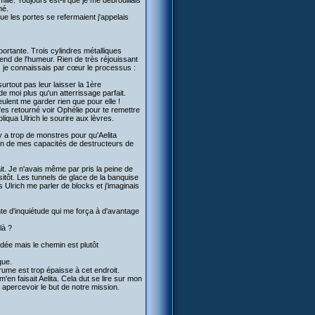
lie. Toujours est-il que je me débrouillais
né.
ue les portes se refermaient j'appelais
ortante. Trois cylindres métalliques
end de l'humeur. Rien de très réjouissant
s je connaissais par cœur le processus :
surtout pas leur laisser la 1ère
 de moi plus qu'un atterrissage parfait.
ulent me garder rien que pour elle !
t'es retourné voir Ophélie pour te remettre
pliqua Ulrich le sourire aux lèvres.
 y a trop de monstres pour qu'Aelita
oin de mes capacités de destructeurs de
ait. Je n'avais même par pris la peine de
itôt. Les tunnels de glace de la banquise
s Ulrich me parler de blocks et j'imaginais
ointe d'inquiétude qui me força à d'avantage
là ?
ardée mais le chemin est plutôt
que.
rume est trop épaisse à cet endroit.
'en faisait Aelita. Cela dut se lire sur mon
 apercevoir le but de notre mission.