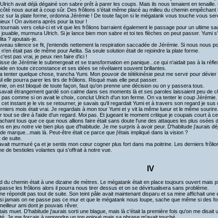
 Ulrich avait déjà dégainé son sabre prêt à parer les coups. Mais ils nous tenaient en tenaille. 
e côté nous aurait à coup sûr. Des frôlions s'était même placé au milieu du chemin empêchant l
ez sur la plate forme, ordonna Jérémie ! De toute façon si le mégatank vous touche vous serez 
ieux ! On avisera après pour la tour !
tournais vers celui-ci et vit que les frôlions barraient également le passage pour un ultime sau
t jouable, murmura Ulrich. Si je lance bien mon sabre et toi tes flèches on peut passer. Yumi s
lita ? ajoutais-je.
veau silence se fit, j'entendis nettement la respiration saccadée de Jérémie. Si nous nous pou
l n'en était pas de même pour Aelita. Sa seule solution était de rejoindre la plate forme.
c'est pas vrai, je peux rien faire d'ici !
isse de Jérémie le submergeait et se transformation en panique...ce qui n'aidait pas à la réf
roide en toute circonstance et ses idées se révélaient souvent brillantes.
a tenter quelque chose, trancha Yumi. Mon pouvoir de télékinésie peut me servir pour dévier le 
l elle pourra parer les tirs de frôlions. Risqué mais elle peut passer.
mie, on est bloqué de toute façon, faut qu'on prenne une décision ou on y passera tous.
 savait étrangement gardé son calme dans ses moments là et ses paroles laissaient peu de c
t pas comme si on avait le choix, conclut Ulrich d'un ton ferme. On va tenter le coup Jérémie.
 cet instant je le vis se retourner, je savais qu'il regardait Yumi et à travers son regard je su
rniers mois était vrai. Je regardais à mon tour Yumi et y vit la même lueur et le même sourir
r tout se dire à l'aide d'un regard. Moi pas. Et jugeant le moment critique je coupais court à
sachant tous que ce que nous allions faire était sans doute l'une des attaques les plus osées
ns en jeu notre vie bien plus que d'habitude. Je me surpris à avoir peur. D'habitude j'aurais d
de marque...mais là. Peut-être était ce parce que j'étais impliqué dans la vision ?
t de suite.
 avait murmuré ça et je sentis mon cœur cogner plus fort dans ma poitrine. Les derniers frôlion
ne de bestioles volantes qui s'offrait à notre vue.
IV
d du chemin était à une dizaine de mètres. Le mégatank était en place toujours ouvert mais pr
 passe les frôlions alors il pourra nous tirer dessus et on se dévirtualisera sans problème.
 ne répondit pas tout de suite. Son teint pâle avait maintenant disparu et sa mine affichait un
si jamais on ne passe pas ce mur et que le mégatank nous loupe, sache que même si des fois j
 meilleur ami dont je pouvais rêver.
tais muet. D'habitude j'aurais sorti une blague, mais là c'était la première fois qu'on me disait 
ité. Je me forçais à reprendre un ton enjoué mais sa phrase m'avait touché.