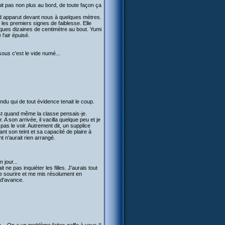
it pas non plus au bord, de toute façon ça
rd apparut devant nous à quelques mètres.
er les premiers signes de faiblesse. Elle
elques dizaines de centimètre au bout. Yumi
 l'air épuisé.
ous c'est le vide numé...
du qui de tout évidence tenait le coup.
c'est quand même la classe pensais-je.
 A son arrivée, il vacilla quelque peu et je
pas le voir. Autrement dit, un supplice
t son teint et sa capacité de plaire à
t n'aurait rien arrangé.
 jour...
ne pas inquiéter les filles. J'aurais tout
le sourire et me mis résolument en
 d'avance.