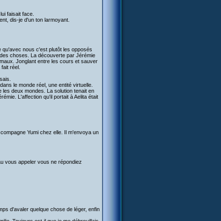
i faisait face.
nt, dis-je d'un ton larmoyant.
e qu'avec nous c'est plutôt les opposés
ce des choses. La découverte par Jérémie
ormaux. Jonglant entre les cours et sauver
ait réel.
sais.
ans le monde réel, une entité virtuelle.
e les deux mondes. La solution tenait en
e. L'affection qu'il portait à Aelita était
 raccompagne Yumi chez elle. Il m'envoya un
beau vous appeler vous ne répondiez
emps d'avaler quelque chose de léger, enfin