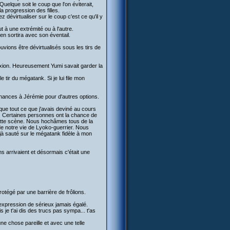
Quelque soit le coup que l'on éviterait,
a progression des filles.
dévirtualiser sur le coup c'est ce qu'il y
t à une extrémité ou à l'autre.
'en sortira avec son éventail.
vions être dévirtualisés sous les tirs de
lexion. Heureusement Yumi savait garder la
tir du mégatank. Si je lui file mon
hances à Jérémie pour d'autres options.
s que tout ce que j'avais deviné au cours
e. Certaines personnes ont la chance de
 cette scène. Nous hochâmes tous de la
 de notre vie de Lyoko-guerrier. Nous
éjà sauté sur le mégatank fidèle à mon
s arrivaient et désormais c'était une
otégé par une barrière de frôlions.
e expression de sérieux jamais égalé.
e t'ai dis des trucs pas sympa... t'as
une chose pareille et avec une telle