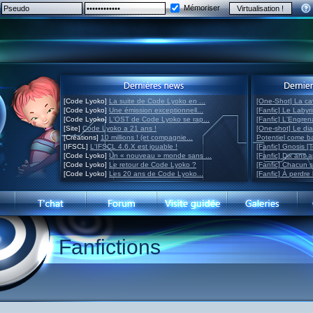
Mémoriser
[Code Lyoko]
La suite de Code Lyoko en ...
[One-Shot] La ca
[Code Lyoko]
Une émission exceptionnell...
[Fanfic] Le Labyr
[Code Lyoko]
L'OST de Code Lyoko se rap...
[Fanfic] L'Engre
[Site]
Code Lyoko a 21 ans !
[One-shot] Le di
[Créations]
10 millions ! (et compagnie...
Potentiel come 
[IFSCL]
L'IFSCL 4.6.X est jouable !
[Fanfic] Gnosis [
[Code Lyoko]
Un « nouveau » monde sans ...
[Fanfic] Dix ans 
[Code Lyoko]
Le retour de Code Lyoko ?
[Fanfic] Chacun 
[Code Lyoko]
Les 20 ans de Code Lyoko...
[Fanfic] À perdre 
Fanfictions