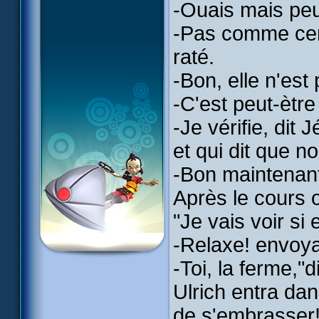
-Ouais mais peut
-Pas comme cert
raté.
-Bon, elle n'est 
-C'est peut-ètre
-Je vérifie, dit
et qui dit que no
-Bon maintenan
Après le cours o
"Je vais voir si 
-Relaxe! envoya 
-Toi, la ferme,"
Ulrich entra dans
de s'embrasser!!