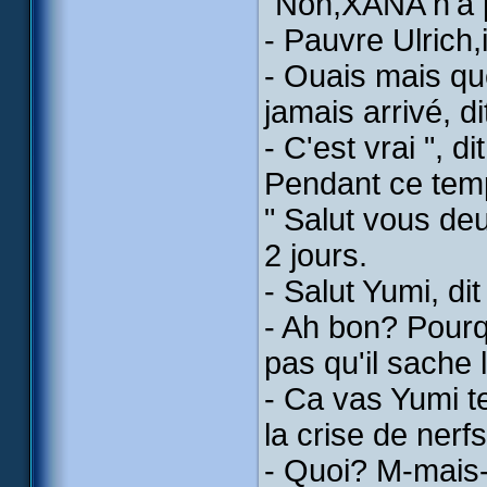
"Non,XANA n'a p
- Pauvre Ulrich,
- Ouais mais que
jamais arrivé, d
- C'est vrai ", dit
Pendant ce tem
" Salut vous deu
2 jours.
- Salut Yumi, di
- Ah bon? Pourq
pas qu'il sache 
- Ca vas Yumi te
la crise de nerfs
- Quoi? M-mais-