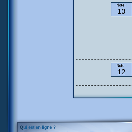
Note :
10
Note :
12
Qui est en ligne ?