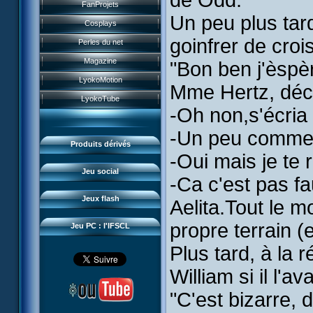
de Odd.
Historique
FanProjets
Form Anti-XANA
Livres
Un peu plus tard
Les personnages
Cosplays
Frôlion Attack
Jeux vidéo
goinfrer de crois
Les pouvoirs
Perles du net
Mort des frelions
Jeux et jouets
Guide du jeu
Magazine
"Bon ben j'èspè
Monster Swarm
Jeu de cartes
Missions
LyokoMotion
Mme Hertz, déc
Course 2
Goodies
Présentation
Monstres
LyokoTube
Aelita's Battle
Divers
-Oh non,s'écria 
News IFSCL
Cartes & galerie
Odd's Battle
Catalogue
-Un peu comme d
Le créateur
Communauté
Code Lyoko's Galaxy
Produits dérivés
Médias
3D Duo
-Oui mais je te 
Manta Bomber
Questions fréquentes
Jeu social
-Ca c'est pas fa
Sector 2 Escape
Téléchargements
Jeux flash
Aelita.Tout le m
Réseau IFSCL
propre terrain (
Jeu PC : l'IFSCL
Plus tard, à la 
William si il l'av
"C'est bizarre, di