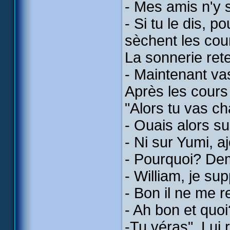
- Mes amis n'y s
- Si tu le dis, 
sèchent les cour
La sonnerie rete
- Maintenant vas
Après les cours 
"Alors tu vas ch
- Ouais alors su
- Ni sur Yumi, aj
- Pourquoi? Dem
- William, je su
- Bon il ne me r
- Ah bon et qu
-Tu véras". Lui 