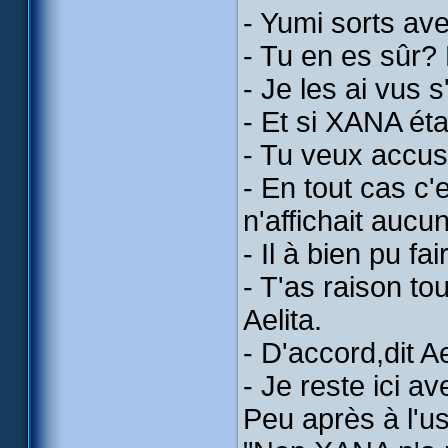
- Yumi sorts ave
- Tu en es sûr?
- Je les ai vus 
- Et si XANA éta
- Tu veux accus
- En tout cas c'
n'affichait aucu
- Il à bien pu fai
- T'as raison tou
Aelita.
- D'accord,dit Ae
- Je reste ici a
Peu après à l'us