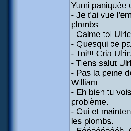
Yumi paniquée e
- Je t'ai vue l'e
plombs.
- Calme toi Ulri
- Quesqui ce pas
- Toi!!! Cria Ulri
- Tiens salut U
- Pas la peine d
William.
- Eh bien tu voi
problème.
- Oui et maintena
les plombs.
- Eééééééééh. Ca