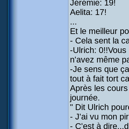
Jérémie: 19!
Aelita: 17!
...
Et le meilleur pou
- Cela sent la ca
-Ulrich: 0!!Vous
n'avez même pa
-Je sens que ça
tout à fait tort c
Après les cours 
journée.
" Dit Ulrich po
- J'ai vu mon pi
- C'est à dire...