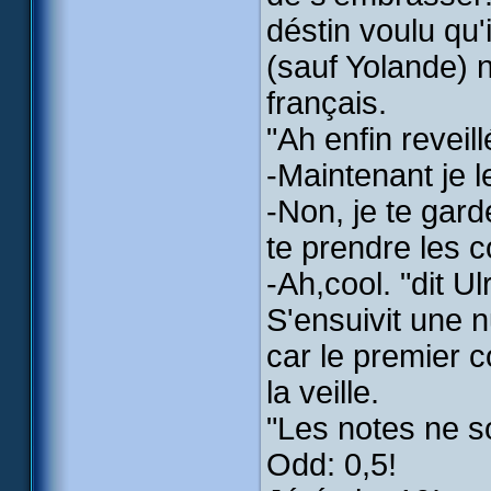
déstin voulu qu'
(sauf Yolande) n
français.
"Ah enfin reveil
-Maintenant je l
-Non, je te gar
te prendre les 
-Ah,cool. "dit Ul
S'ensuivit une 
car le premier 
la veille.
"Les notes ne s
Odd: 0,5!