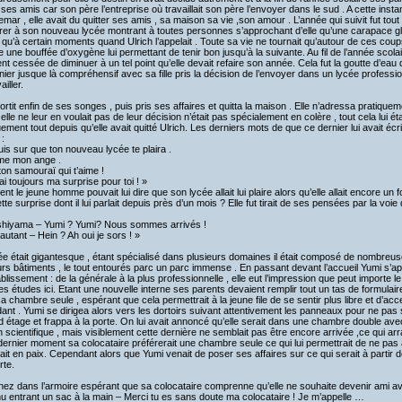
 ses amis car son père l’entreprise où travaillait son père l’envoyer dans le sud . A cette instan
mar , elle avait du quitter ses amis , sa maison sa vie ,son amour . L’année qui suivit fut tout a
grer à son nouveau lycée montrant à toutes personnes s’approchant d’elle qu’une carapace glacia
 qu’à certain moments quand Ulrich l’appelait . Toute sa vie ne tournait qu’autour de ces cou
une bouffée d’oxygène lui permettant de tenir bon jusqu’à la suivante. Au fil de l’année scolai
ent cessée de diminuer à un tel point qu’elle devait refaire son année. Cela fut la goutte d’eau 
nier jusque là compréhensif avec sa fille pris la décision de l’envoyer dans un lycée profession
ailler.
ortit enfin de ses songes , puis pris ses affaires et quitta la maison . Elle n’adressa pratique
, elle ne leur en voulait pas de leur décision n’était pas spécialement en colère , tout cela lui é
uement tout depuis qu’elle avait quitté Ulrich. Les derniers mots de que ce dernier lui avait écri
 :
uis sur que ton nouveau lycée te plaira .
ime mon ange .
ton samouraï qui t’aime !
ai toujours ma surprise pour toi ! »
t le jeune homme pouvait lui dire que son lycée allait lui plaire alors qu’elle allait encore un f
tte surprise dont il lui parlait depuis près d’un mois ? Elle fut tirait de ses pensées par la voie
shiyama – Yumi ? Yumi? Nous sommes arrivés !
autant – Hein ? Ah oui je sors ! »
ée était gigantesque , étant spécialisé dans plusieurs domaines il était composé de nombreus
urs bâtiments , le tout entourés parc un parc immense . En passant devant l’accueil Yumi s’ap
ablissement : de la générale à la plus professionnelle , elle eut l’impression que peut importe le
ses études ici. Etant une nouvelle interne ses parents devaient remplir tout un tas de formulaire
a chambre seule , espérant que cela permettrait à la jeune file de se sentir plus libre et d’ac
ant . Yumi se dirigea alors vers les dortoirs suivant attentivement les panneaux pour ne pas
 étage et frappa à la porte. On lui avait annoncé qu’elle serait dans une chambre double avec u
n scientifique , mais visiblement cette dernière ne semblait pas être encore arrivée ,ce qui ar
dernier moment sa colocataire préférerait une chambre seule ce qui lui permettrait de ne pas a
rait en paix. Cependant alors que Yumi venait de poser ses affaires sur ce qui serait à parti
rte.
 nez dans l’armoire espérant que sa colocataire comprenne qu’elle ne souhaite devenir ami a
u entrant un sac à la main – Merci tu es sans doute ma colocataire ! Je m’appelle …