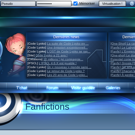
Mémoriser
[Code Lyoko]
La suite de Code Lyoko en ...
[One-Shot] La ca
[Code Lyoko]
Une émission exceptionnell...
[Fanfic] Le Labyr
[Code Lyoko]
L'OST de Code Lyoko se rap...
[Fanfic] L'Engre
[Site]
Code Lyoko a 21 ans !
[One-shot] Le di
[Créations]
10 millions ! (et compagnie...
Potentiel come 
[IFSCL]
L'IFSCL 4.6.X est jouable !
[Fanfic] Gnosis [
[Code Lyoko]
Un « nouveau » monde sans ...
[Fanfic] Dix ans 
[Code Lyoko]
Le retour de Code Lyoko ?
[Fanfic] Chacun 
[Code Lyoko]
Les 20 ans de Code Lyoko...
[Fanfic] À perdre 
Fanfictions