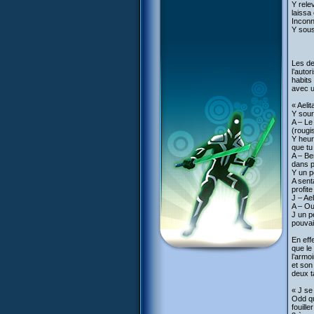
Y rele
laissa 
Inconn
Y sous
Les de
l’auto
habits
avec u
« Aeli
Y sour
A – Le
(rougi
Y heur
que tu
A – Be
dans p
Y un p
A sent
profit
J – Ae
A – Ou
J un p
pouvai
En eff
que le
l’armoi
et son
deux t
« J se
Odd qu
fouille