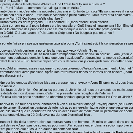
luron – Lâche –moi !
nt presque dans le téléphone d’Aelita – Odd ! C’est toi ? toi aussi tu es là ?
rit – Yumi ? Mais … comment t’as fais ça et où es Aelita ?
ant– Ben en fait c’est elle ma nouvelle colocataire ! Et toi de ton coté ?Ils sont arrivés il y a 
re un peu sous le choc – Euh non ils viennent à peine d’arriver . Mais Yumi et ta colocataire
uron – Yumi ?? Où ?dans qu’elle chambre ?
ournant vers les deux garçons –Euh chambre 52 ,mais attend Ulrich attends.
dant son ami partir à toute l’allure vers les escaliers- Oulà il est loin maintenant ! Bon Einstei
dans la chambre des princesses car elle ma manqué à moi aussi notre petite geisha !
ant à Odd- Oui t’as raison ! (Puis dans le téléphone ) Ne bougeait pas on arrive !
accord . »
e eut elle fini sa phrase que quelqu’un tapa à la porte ,Yumi ayant suivit la conversation se préc
couvrant Ulrich derrière la porte, les larmes aux yeux -Ulrich ! Tu es …
ant littéralement au cou de sa bien aimée l’empêchant ainsi de finir sa phrase – Yumi ,enfin je
usement souhaitant combler le manque dont il avait souffert durant leur année de séparation
rdant la scène – Euh Jérémie dépêchez vous de venir car je crois qu’ils vont s’étouffer à for
e et Odd arrivèrent assez rapidement , et constatèrent qu’Aelita n’avait pas menti , Ulrich et Yu
et s’embrassaient avec passions. Après ses retrouvailles riches en larmes et en baisers ( sauf 
mis discutèrent .
 tête sur les genoux d’Ulrich se laissant caresser les cheveux – Alors Einstein et toi vous ête
 ce matin ?
 les bras de Jérémie – Oui ,c’est les parents de Jérémie qui nous ont amenés ce matin assez tôt
rs détails de mon dossier avant d’aller me présenter à la réception de l’internat !
rès cela elle est partie chercher sa chambre pendant que je réceptionnais les Odd et Ulrich !
bserva tour à tour ses amis ,cherchant à voir s’ ils avaient changé. Physiquement ,seul Ulrich a
r de tenue , il portait un pantalon de toile noir avec un tee-shirt jaune pale et une veste en ti
noir ,elle savait que ce dernier n’était pas un accessoire de mode mais lui permettait ce cacher
rs sa tenue violette et Jérémie avait garder son éternel pull bleu .
prenant le fils de la conversation ,se tournant vers son homme – Et toi tu es aussi dans une se
tant de rire – A non pas de sciences pour moi ! J’ai réussi à entrer dans la section sportive e
c’est pour cela que tu es là ? a cause du pentchak-silat !
tant de rire – Ben en fait il y avait bien une section de pentchak-silat plus près de Paris et 