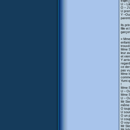
trajet j
U – Lâ
O – J’
U pren
Y –Oui
parents
Ils pr
fille e
garçon
« Mme 
enfant
trouvé
Mme St
leur a
et vie
Y arri
regard
ce dern
pas vu
Mme Is
comme 
Yumi q
!
Mme St
U – Ou
Mme St
U – Ou
Mr Ste
même p
O touj
U sour
O un p
U coup
O voya
Mr Ste
Mr Ish