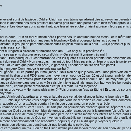
re
e leva et sortit de la pièce , Odd et Ulrich sur ses talons qui allaient dire au revoir au parents
dans la chambre des filles profitant du calme pour faire une petite sieste bien mérité après le l
heure. Les deux garçons avaient rattrapé leur aînée et cherchaient à présent leurs parents v
a .
xant la cour – Euh dit moi Yumi ton père il portait pas un costume noir ce matin ; et ta mère u
rêtant à son tour et se tournant vers le blondinet – Euh si pourquoi tu les as trouvés ?
ointant un groupe de personne qui discutait en plein milieux de la cour – Oui je pense et puis 
rents aussi sont là !
ant du regard la direction qu’indiquait son ami – Oh oh y a un problème là !
nt ses parents discuter avec ceux d’Ulrich - On est mal là ,même très mal !
iant – Ben pourquoi ? C’est marrant de voir les quatre futurs beau parents tous ensemble en 
llant du regard Odd – Non c’est pas marrant du tout ! Mes parents on bien pris que je sorte av
tait .On va dire que pour mon père , le garçon qui épousera sa fille doit être parfait .
iant un peu- Comment ça je ne suis pas parfait ?
eu gênée – Tu es parfait pour moi ,mais tu sais bien ce que je veux dire , mon père vois en mo
elon lui fils d’un grand PDG avec une moyenne en cour de 20 sur 20 et qui à pour ambition de 
lui dit que tu veux devenir professionnel dans le pentchak-silat et que tu as 9 de moyenne ,je pe
ant sa dulcinée dans ses bras – Je sais bien ,je te taquinais ,mais bon faut voir les bon c
urne bien , et puis petite rectification c’est plus 9 mais 13 ma moyenne.
ant les gros yeux – Non sans plaisanter ? (Puis prenant un faux air fâché ) Et tu as du sortir
 moyenne ?
ant Ulrich qui s’apprêtait à renvoyer la balle que venait de lui lancer la jeune japonaise – E
 …. Enfin si je préfère vous couper avant que vous ne repreniez ce que vous avez commence
s rappelle qu’ on a ….(puis souriant ) enfin que vous avez un problème à régler .
ournant de nouveau vers Ulrich– Je sais pas on pourrait pas attendre qu’ils se séparent si ça 
rents de Odd sont resté combien de temps à parler avant de partir la première fois qu’ils on 
n avant la mort de mon grand-père ,mon père ne se serait même pas intéressé à mes amis al
s et quand les parents de Odd sont venus le déposé ils sont resté manger le soir alors qu’ils de
a mère tient absolument à te rencontrer ,depuis que je lui ai dis que je voyais quelqu’un .
i mais bon elle est pas censé savoir que je suis dans ce lycée.
lant et regardant un l’air- Ben en fait Ulrich n’avait pas dis la vrai raison de son choix de ly