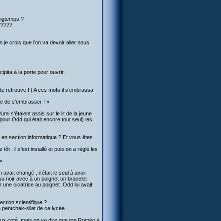
longtemps ?
 ?????
n je crois que l’on va devoir aller nous
ipita à la porte pour ouvrir .
 te retrouve ! ( A ces mots il s’embrassa
)
ce de s’embrasser ! »
mi s’étaient assis sur le lit de la jeune
pour Odd qui était encore tout seul) les
s en section informatique ? Et vous êtes
 , il s’est installé et puis on a réglé les
 »
vait changé , il était le seul à avoir
ssu noir avec à un poignet un bracelet
 une cicatrice au poignet .Odd lui avait
ction scientifique ?
n pentchak-silat de ce lycée .
mieux coté ,mais on va dire que ton Roméo à