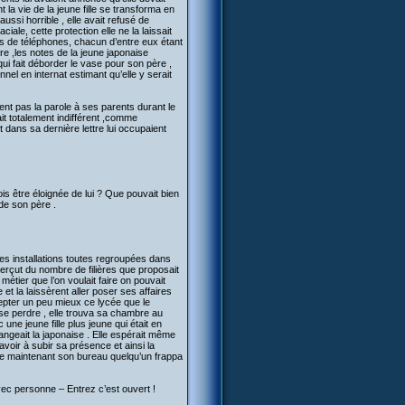
t la vie de la jeune fille se transforma en
ussi horrible , elle avait refusé de
le, cette protection elle ne la laissait
ps de téléphones, chacun d’entre eux étant
re ,les notes de la jeune japonaise
qui fait déborder le vase pour son père ,
nel en internat estimant qu’elle y serait
ment pas la parole à ses parents durant le
tait totalement indifférent ,comme
t dans sa dernière lettre lui occupaient
ois être éloignée de lui ? Que pouvait bien
 de son père .
es installations toutes regroupées dans
erçut du nombre de filières que proposait
 métier que l’on voulait faire on pouvait
 et la laissèrent aller poser ses affaires
cepter un peu mieux ce lycée que le
 se perdre , elle trouva sa chambre au
ne jeune fille plus jeune qui était en
rangeait la japonaise . Elle espérait même
voir à subir sa présence et ainsi la
r de maintenant son bureau quelqu’un frappa
vec personne – Entrez c’est ouvert !