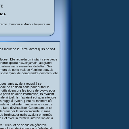
re
2h14
 Drame , humour et Amour toujours au
es maux de la Terre ,avant qu’ils ne soit
lycée . Elle regarda un instant cette pièce
ndroit qu’elle n’avait jamais ,au grand
 cartons sans même les déballer . Ses
es murs de cette maison Yumi ne pouvait
son lit essayant de comprendre comment elle
t ses amis avaient réussi à se
onde de ce fléau sans pour autant le
e, utilisait encore les tours de Lyoko pour
 partir de cette information, ils avaient
 virtuel. Ils n’avaient eut qu’à attendre
lors buggué Lyoko ,juste au moment où
onde virtuel enfermant ainsi le monstre
e faire dévirtualiser. Cependant un tel
s débrancher le supercalculateur sans
de l’ordinateur qu’ils avaient enfermés
clef avec la formelle interdiction de la
ec Ulrich ,et de sa vie en générale.
ents lui avaient annoncé qu’elle devait