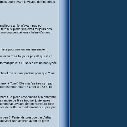
 (puis apercevant le visage de l’inconnue
a meilleure amie, n’ayant pas eut
 tête aux pieds ;elle avait toujours des
de son cou pendait une chaîne d’argent
dernière pour nos un ans ensemble !
 fait tu m’as toujours pas dit qu’est ce
nformatique ici ! Tu sais c’est un bon lycée
ocha et mis le haut parleur pour que Yumi
eux à Yumi ) Elle m’a l’air très sympa !
e est pour quatre ! C’est la 153 si tu
rnat ! La pièce ressemblait à la chambre
 rangée de lit se trouvait juste après
s de son sac avaient été en plusieurs piles
s les deux lits du fond étaient occupés par
 peu ? J’entends presque pas Aelita !
 de vider ses affaires avant de partir