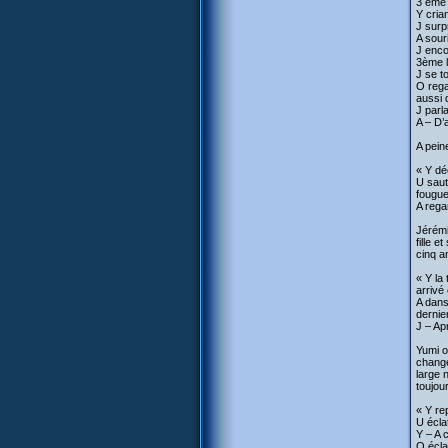
3 ème 
Y cria
J surp
A souri
J enco
3ème l
J se t
O regar
aussi 
J parl
A – D’
A pein
« Y dé
U saut
fougue
A rega
Jérémi
fille 
cinq a
« Y la
arrivé
A dans
dernie
J – Ap
Yumi o
change
large 
toujou
« Y re
U écla
Y – A 
O écla