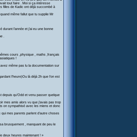
it tout faire . Moi si ça intéresse
les filles de Kadic ont déjà succombé à
a quand même fallut que tu supplie Mr
é durant l’année et j’ai eu une bonne
ue .
s mêmes cours ,physique , maths ,français
asiatiques !
ous avez même pas lu la documentation sur
ardant l’heure)Ou là déjà 2h que l’on est
st depuis qu’Odd et venu passer quelque
ir mes amis alors vu que j’avais pas trop
ents on sympathisé avec les miens et donc
c qui mes parents parlent d’autre choses
ssa brusquement , manquant de peu le
de deux heures maintenant ! »