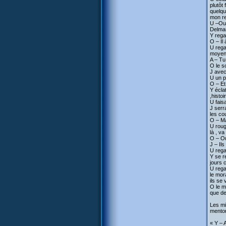
plutôt
quelqu
mon re
U –Oui
Delmas
Y rega
O – Il
U rega
moyenn
A – Tu
O le s
J avec
U un p
O – Et
Y écla
,histo
U fais
J serr
les co
O – Mai
U roug
là , v
O – Ou
J – Il
U rega
Y se r
jours c
U rega
le mor
ils se
O le m
que de
Les mi
menton
« Y – 