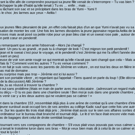
vant la tête afin de comprendre pourquoi sa jeune fille venait de s’interrompre – Tu vas bien ?
échapper la pile d’habit qu’elle tenait ) Tu es … enfin .. mais ….
u lâchant son sac et se précipitant dans les bras de Yumi – Yumi !!
 le choc ,les larmes aux yeux – Aelita !
ux jeunes filles pleuraient de joie ,en effet cela faisait plus d’un an que Yumi n’avait pas vu s
risation de monter les voir. Une fois les larmes dissipées la jeune japonaise regarda Aelita de la
 roses mais avait posé sa petite robe pour un jean bleu clair et un sweat rose pale , autour 
n petit cœur en pendentif.
ta remarquant que son amie l’observait – Alors j’ai changé ?
iant- Un peu tu as grandi , et puis tu à changer de look ! C’est mignon ton petit pendentif !
 jean et le sweat c’est pour le voyage, et le pendentif c’est Jérémie qui me l’a offert l’année 
ssant un peu)
euse de voir son amie rougir se qui montrait qu’elle n’avait pas tant changé que cela – Mais au
 fais là ? Comment vont les autres ? Tu es venue comment ?
n en fait je suis venu avec les parents de Jérémie en voiture , on est tout les deux en filière i
as mal de domaine .
eu surprise mais pas trop – Jérémie est ici lui aussi ?
ant son portable vibrer , et regardant qui l’appelait –Tiens quand on parle du loup ! (Elle décr
e de la discussion) Allô Jérémie ?
lita ,tu as réussit à trouver ta chambre ?
i oui sans problème j’étais en train de parler avec ma colocataire . (adressant un regard malici
eu déçu – O tu es pas dans une chambre seule ! Ben moi je suis dans une grande chambre ,ell
s venir car y a les deux autres qui ne veulent pas se calmer ! »
et dans la chambre 153 ,ressemblait déjà plus à une arène de combat qu’à une chambre d’inte
 jeune surdoué avait occupé lors de ses années au collège Kadic sauf que cette fois une autre
re .Sur les quatre lits trois était déjà pris ; Jérémie était assis sur le sien ses affaires sortie
 ordinateur sur le bureau était branché et tournait déjà . Le lit d ‘en face était encore vide mai
as de bagages dont celui de droite semblait bouger .
 tournant vers ses compagnons de chambre – S’il vous plait vous pouvais pas vous calmer un
i tenait le troisième luron dans ses bras – Moi je veux bien mais dit à celui là de se calmer et
r tout le lycée !