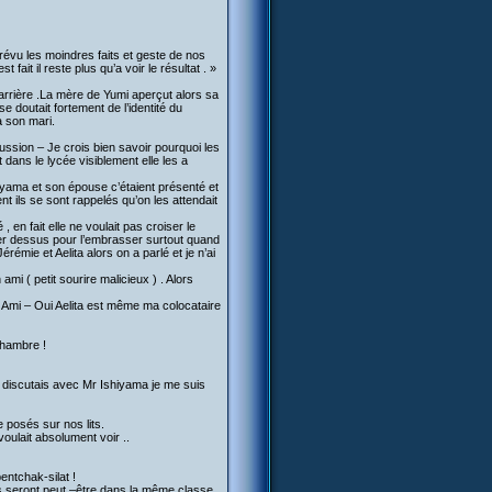
prévu les moindres faits et geste de nos
fait il reste plus qu’a voir le résultat . »
en arrière .La mère de Yumi aperçut alors sa
 se doutait fortement de l’identité du
à son mari.
sion – Je crois bien savoir pourquoi les
dans le lycée visiblement elle les a
hiyama et son épouse c’étaient présenté et
ent ils se sont rappelés qu’on les attendait
 en fait elle ne voulait pas croiser le
auter dessus pour l’embrasser surtout quand
rémie et Aelita alors on a parlé et je n’ai
mi ( petit sourire malicieux ) . Alors
n Ami – Oui Aelita est même ma colocataire
chambre !
 discutais avec Mr Ishiyama je me suis
e posés sur nos lits.
voulait absolument voir ..
entchak-silat !
ls seront peut –être dans la même classe