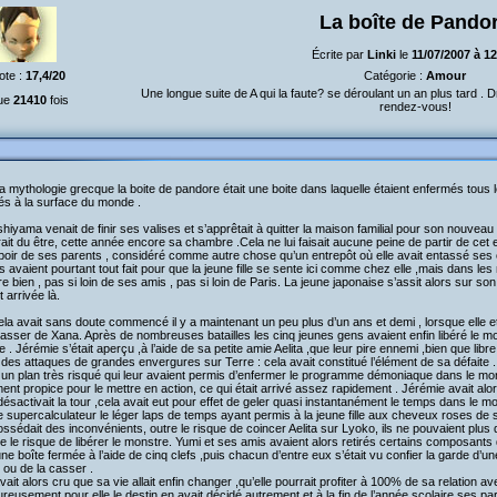
La boîte de Pando
Écrite par
Linki
le
11/07/2007 à 1
ote :
17,4/20
Catégorie :
Amour
Une longue suite de A qui la faute? se déroulant un an plus tard .
ue
21410
fois
rendez-vous!
a mythologie grecque la boite de pandore était une boite dans laquelle étaient enfermés tous l
és à la surface du monde .
shiyama venait de finir ses valises et s’apprêtait à quitter la maison familial pour son nouveau 
rait du être, cette année encore sa chambre .Cela ne lui faisait aucune peine de partir de cet e
oir de ses parents , considéré comme autre chose qu’un entrepôt où elle avait entassé ses
s avaient pourtant tout fait pour que la jeune fille se sente ici comme chez elle ,mais dans l
re bien , pas si loin de ses amis , pas si loin de Paris. La jeune japonaise s’assit alors sur 
t arrivée là.
ela avait sans doute commencé il y a maintenant un peu plus d’un ans et demi , lorsque elle e
asser de Xana. Après de nombreuses batailles les cinq jeunes gens avaient enfin libéré le m
e . Jérémie s’était aperçu ,à l’aide de sa petite amie Aelita ,que leur pire ennemi ,bien que libr
 des attaques de grandes envergures sur Terre : cela avait constitué l’élément de sa défaite . A
un plan très risqué qui leur avaient permis d’enfermer le programme démoniaque dans le monde
ent propice pour le mettre en action, ce qui était arrivé assez rapidement . Jérémie avait a
 désactivait la tour ,cela avait eut pour effet de geler quasi instantanément le temps dans le m
e supercalculateur le léger laps de temps ayant permis à la jeune fille aux cheveux roses de s
ossédait des inconvénients, outre le risque de coincer Aelita sur Lyoko, ils ne pouvaient plu
e le risque de libérer le monstre. Yumi et ses amis avaient alors retirés certains composants 
ne boîte fermée à l’aide de cinq clefs ,puis chacun d’entre eux s’était vu confier la garde d’une 
 ou de la casser .
vait alors cru que sa vie allait enfin changer ,qu’elle pourrait profiter à 100% de sa relation av
reusement pour elle le destin en avait décidé autrement et à la fin de l’année scolaire ses par