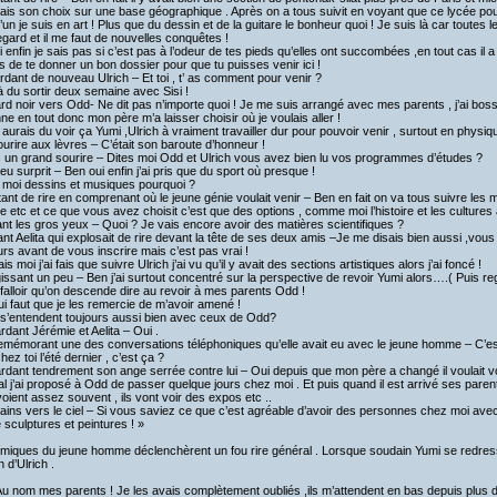
 fais son choix sur une base géographique . Après on a tous suivit en voyant que ce lycée pouva
’un je suis en art ! Plus que du dessin et de la guitare le bonheur quoi ! Je suis là car toutes 
gard et il me faut de nouvelles conquêtes !
 enfin je sais pas si c’est pas à l’odeur de tes pieds qu’elles ont succombées ,en tout cas il 
 de te donner un bon dossier pour que tu puisses venir ici !
rdant de nouveau Ulrich – Et toi , t’ as comment pour venir ?
 à du sortir deux semaine avec Sisi !
rd noir vers Odd- Ne dit pas n’importe quoi ! Je me suis arrangé avec mes parents , j’ai boss
e en tout donc mon père m’a laisser choisir où je voulais aller !
 aurais du voir ça Yumi ,Ulrich à vraiment travailler dur pour pouvoir venir , surtout en physiq
ourire aux lèvres – C’était son baroute d’honneur !
 un grand sourire – Dites moi Odd et Ulrich vous avez bien lu vos programmes d’études ?
eu surprit – Ben oui enfin j’ai pris que du sport où presque !
 moi dessins et musiques pourquoi ?
tant de rire en comprenant où le jeune génie voulait venir – Ben en fait on va tous suivre le
ire etc et ce que vous avez choisit c’est que des options , comme moi l’histoire et les cultures 
ant les gros yeux – Quoi ? Je vais encore avoir des matières scientifiques ?
ant Aelita qui explosait de rire devant la tête de ses deux amis –Je me disais bien aussi ,v
urs avant de vous inscrire mais c’est pas vrai !
s moi j’ai fais que suivre Ulrich j’ai vu qu’il y avait des sections artistiques alors j’ai foncé !
issant un peu – Ben j’ai surtout concentré sur la perspective de revoir Yumi alors….( Puis reg
a falloir qu’on descende dire au revoir à mes parents Odd !
i faut que je les remercie de m’avoir amené !
s s’entendent toujours aussi bien avec ceux de Odd?
rdant Jérémie et Aelita – Oui .
emémorant une des conversations téléphoniques qu’elle avait eu avec le jeune homme – C’e
hez toi l’été dernier , c’est ça ?
rdant tendrement son ange serrée contre lui – Oui depuis que mon père a changé il voulait vo
al j’ai proposé à Odd de passer quelque jours chez moi . Et puis quand il est arrivé ses par
 voient assez souvent , ils vont voir des expos etc ..
ains vers le ciel – Si vous saviez ce que c’est agréable d’avoir des personnes chez moi ave
 sculptures et peintures ! »
miques du jeune homme déclenchèrent un fou rire général . Lorsque soudain Yumi se redre
 d’Ulrich .
Au nom mes parents ! Je les avais complètement oubliés ,ils m’attendent en bas depuis plus 