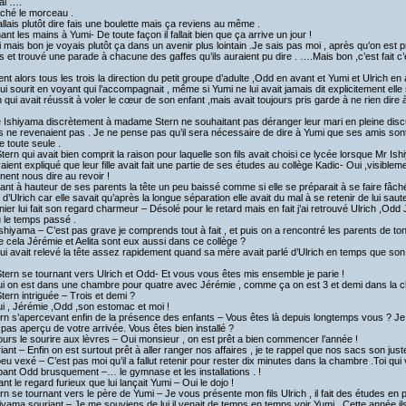
’ai ….
ché le morceau .
allais plutôt dire fais une boulette mais ça reviens au même .
ant les mains à Yumi- De toute façon il fallait bien que ça arrive un jour !
 mais bon je voyais plutôt ça dans un avenir plus lointain .Je sais pas moi , après qu’on est 
 et trouvé une parade à chacune des gaffes qu’ils auraient pu dire . ….Mais bon ,c’est fait c’est 
irent alors tous les trois la direction du petit groupe d’adulte ,Odd en avant et Yumi et Ulrich 
t lui sourit en voyant qui l’accompagnait , même si Yumi ne lui avait jamais dit explicitement elle
 qui avait réussit à voler le cœur de son enfant ,mais avait toujours pris garde à ne rien dire 
Ishiyama discrètement à madame Stern ne souhaitant pas déranger leur mari en pleine discus
s ne revenaient pas . Je ne pense pas qu’il sera nécessaire de dire à Yumi que ses amis sont 
e toute seule .
ern qui avait bien comprit la raison pour laquelle son fils avait choisi ce lycée lorsque Mr Is
vaient expliqué que leur fille avait fait une partie de ses études au collège Kadic- Oui ,visiblem
nnent nous dire au revoir !
vant à hauteur de ses parents la tête un peu baissé comme si elle se préparait à se faire fâché ,
 d’Ulrich car elle savait qu’après la longue séparation elle avait du mal à se retenir de lui s
ier lui fait son regard charmeur – Désolé pour le retard mais en fait j’ai retrouvé Ulrich ,Odd Jé
 le temps passé .
hiyama – C’est pas grave je comprends tout à fait , et puis on a rencontré les parents de ton a
cela Jérémie et Aelita sont eux aussi dans ce collège ?
ui avait relevé la tête assez rapidement quand sa mère avait parlé d’Ulrich en temps que so
ern se tournant vers Ulrich et Odd- Et vous vous êtes mis ensemble je parie !
i on est dans une chambre pour quatre avec Jérémie , comme ça on est 3 et demi dans la 
ern intriguée – Trois et demi ?
i , Jérémie ,Odd ,son estomac et moi !
rn s’apercevant enfin de la présence des enfants – Vous êtes là depuis longtemps vous ? Je
as aperçu de votre arrivée. Vous êtes bien installé ?
ours le sourire aux lèvres – Oui monsieur , on est prêt a bien commencer l’année !
iant – Enfin on est surtout prêt à aller ranger nos affaires , je te rappel que nos sacs son just
eu vexé – C’est pas moi qu’il a fallut retenir pour rester dix minutes dans la chambre .Toi qui 
ant Odd brusquement –… le gymnase et les installations . !
nt le regard furieux que lui lançait Yumi – Oui le dojo !
rn se tournant vers le père de Yumi – Je vous présente mon fils Ulrich , il fait des études en p
iyama souriant – Je me souviens de lui il venait de temps en temps voir Yumi . Cette année i