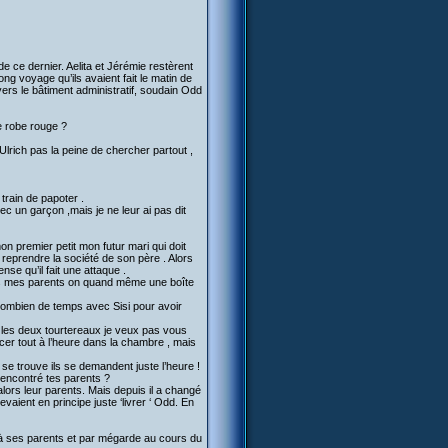
 de ce dernier. Aelita et Jérémie restèrent
ong voyage qu’ils avaient fait le matin de
ers le bâtiment administratif, soudain Odd
ne robe rouge ?
Ulrich pas la peine de chercher partout ,
train de papoter .
ec un garçon ,mais je ne leur ai pas dit
n premier petit mon futur mari qui doit
reprendre la société de son père . Alors
nse qu’il fait une attaque .
otés mes parents on quand même une boîte
 combien de temps avec Sisi pour avoir
uh les deux tourtereaux je veux pas vous
r tout à l’heure dans la chambre , mais
se trouve ils se demandent juste l’heure !
rencontré tes parents ?
ors leur parents. Mais depuis il a changé
vaient en principe juste ‘livrer ‘ Odd. En
cée à ses parents et par mégarde au cours du