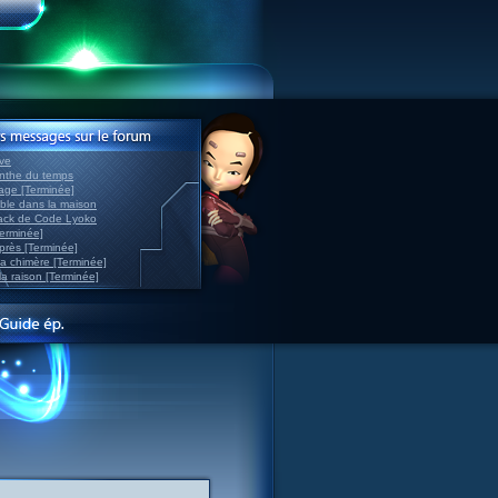
ve
inthe du temps
nage [Terminée]
able dans la maison
back de Code Lyoko
Terminée]
après [Terminée]
sa chimère [Terminée]
la raison [Terminée]