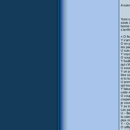
A suiv
Yumi s
seuls 
bonne 
s’arrêt
« O fi
Y s’ar
O en p
tes pa
U suiv
Y voya
O sour
Y fusi
qui c’é
U sour
Y un p
être s
si tu 
U pren
qui to
Y fais
cette
O coup
couper
je vou
Y se t
Les pa
U – Be
tu sai
plus m
Y – Ou
O siff