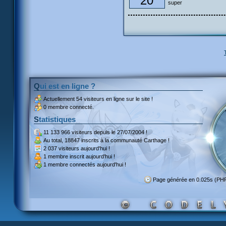
20
super
Qui est en ligne ?
Actuellement
54 visiteurs
en ligne sur le site !
0 membre connecté.
Statistiques
11 133 966 visiteurs
depuis le 27/07/2004 !
Au total,
18847 inscrits
à la communauté Carthage !
2 037 visiteurs
aujourd'hui !
1 membre inscrit
aujourd'hui !
1 membre
connectés aujourd'hui !
Page générée en 0.025s (PH