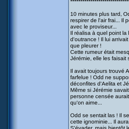
*****************************
10 minutes plus tard, Od
respirer de l'air frai... I
avec le proviseur...
Il réalisa à quel point 
d'outrance ! Il lui arriv
que pleurer !
Cette rumeur était mesqui
Jérémie, elle les faisait 
Il avait toujours trouvé 
farfelue ! Odd ne suppo
déconfites d'Aelita et Jér
Même si Jérémie savait p
personne censée aurait 
qu'on aime...
Odd se sentait las ! Il se
cette ignominie... Il aur
S'évader, mais bientôt l