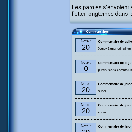
Les paroles s'envolent 
flotter longtemps dans l
Commentaires
Note :
Commentaire de spik
20
Xana=Samaritain sinon s
Note :
Commentaire de idga
0
putain t'écris comme une 
Note :
Commentaire de jer
20
super
Note :
Commentaire de jer
20
super
Note :
Commentaire de jer