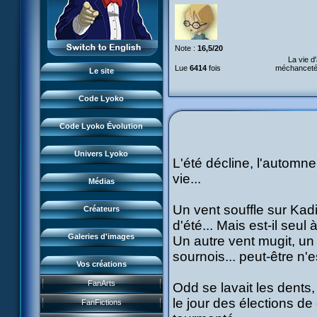
Monstres
XANA
L'équipe
Lieux
Monstres
LyokoRéseau
Garage Kids
Dossiers
Note :
16,5/20
Lieux
Professionnels
Bande dessinée
La vie d
Lyokostats
Musiques
Lue
6414
fois
méchanceté !
Dossiers
Le site
CL Chronicles
Historique CL
Vidéos
Lyokostats
Évènements CL
Code Lyoko
Renders & images HD
Histoire CLE
Source d'inspiration
Conceptuels
Code Lyoko Évolution
Moonscoop
Interviews
Accueil
Revue de presse
Norimage
Univers Lyoko
L'été décline, l'automne
Code Lyoko
Subdigitals US
Créateurs CL
vie...
Évolution (Terre)
Médias
Créateurs CLE
Évolution (Virtuel)
Un vent souffle sur Kad
Créateurs
Renders & images HD
d'été... Mais est-il seul 
Galeries d'images
Un autre vent mugit, un 
sournois... peut-être n'
Vos créations
Jeu FR3
FanArts
Odd se lavait les dents,
Course CL
DVD et vidéos
Présentation
le jour des élections de 
FanFictions
Perdus ds Lyoko
CD et singles