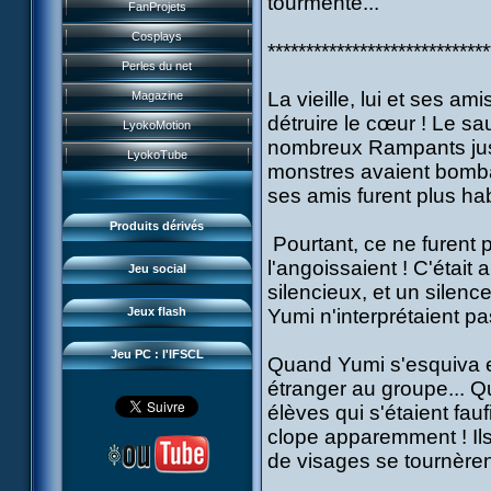
tourmenté...
Historique
FanProjets
Form Anti-XANA
Livres
Les personnages
Cosplays
Frôlion Attack
*****************************
Jeux vidéo
Les pouvoirs
Perles du net
Mort des frelions
Jeux et jouets
Guide du jeu
La vieille, lui et ses a
Magazine
Monster Swarm
Jeu de cartes
détruire le cœur ! Le sa
Missions
LyokoMotion
Course 2
Goodies
nombreux Rampants just
Présentation
Monstres
LyokoTube
Aelita's Battle
monstres avaient bombar
Divers
News IFSCL
Cartes & galerie
ses amis furent plus habi
Odd's Battle
Catalogue
Le créateur
Communauté
Code Lyoko's Galaxy
Produits dérivés
Médias
Pourtant, ce ne furent 
3D Duo
Manta Bomber
l'angoissaient ! C'était 
Questions fréquentes
Jeu social
Sector 2 Escape
silencieux, et un silenc
Téléchargements
Jeux flash
Yumi n'interprétaient pas
Réseau IFSCL
Jeu PC : l'IFSCL
Quand Yumi s'esquiva en
étranger au groupe... Qu
élèves qui s'étaient fau
clope apparemment ! Ils
de visages se tournèrent