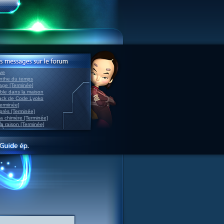
ve
inthe du temps
nage [Terminée]
able dans la maison
back de Code Lyoko
Terminée]
après [Terminée]
sa chimère [Terminée]
la raison [Terminée]