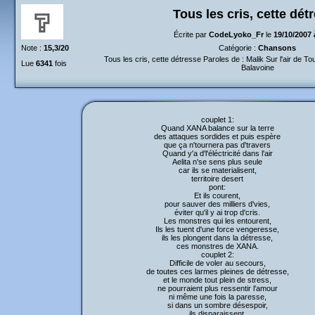
Tous les cris, cette dét
Écrite par
CodeLyoko_Fr
le
19/10/2007 
Note :
15,3/20
Catégorie :
Chansons
Tous les cris, cette détresse Paroles de : Malik Sur l'air de T
Lue
6341
fois
Balavoine
couplet 1:
Quand XANA balance sur la terre
des attaques sordides et puis espère
que ça n'tournera pas d'travers
Quand y'a d'l'éléctricité dans l'air
Aelita n'se sens plus seule
car ils se materialisent,
territoire desert
pont:
Et ils courent,
pour sauver des milliers d'vies,
éviter qu'il y ai trop d'cris.
Les monstres qui les entourent,
Ils les tuent d'une force vengeresse,
ils les plongent dans la détresse,
ces monstres de XANA.
couplet 2:
Difficile de voler au secours,
de toutes ces larmes pleines de détresse,
et le monde tout plein de stress,
ne pourraient plus ressentir l'amour
ni même une fois la paresse,
si dans un sombre désespoir,
ils disparaissent.