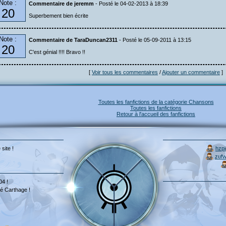
Note :
Commentaire de jeremm
- Posté le 04-02-2013 à 18:39
20
Superbement bien écrite
Note :
Commentaire de TaraDuncan2311
- Posté le 05-09-2011 à 13:15
20
C'est génial !!!! Bravo !!
[
Voir tous les commentaires
/
Ajouter un commentaire
]
Toutes les fanfictions de la catégorie Chansons
Toutes les fanfictions
Retour à l'accueil des fanfictions
 site !
hzp
zuf
04 !
é Carthage !