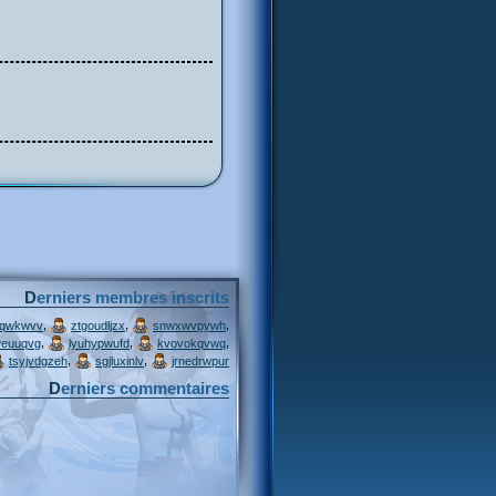
Derniers membres inscrits
,
,
,
jqwkwvv
ztgoudljzx
snwxwvpywh
,
,
,
weuuqvg
lyuhypwufd
kvovokqvwq
,
,
tsyjvdgzeh
sgjluxinlv
jrnedrwpur
Derniers commentaires