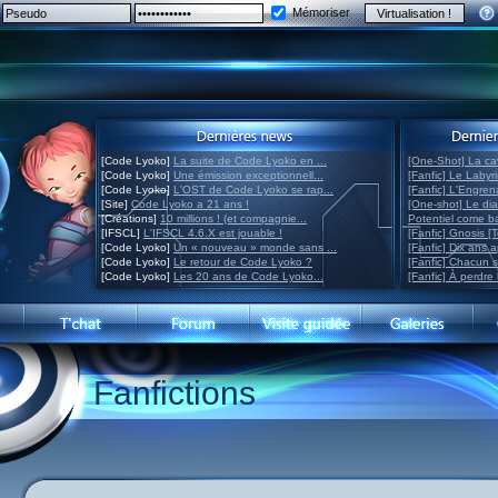
Mémoriser
[Code Lyoko]
La suite de Code Lyoko en ...
[One-Shot] La ca
[Code Lyoko]
Une émission exceptionnell...
[Fanfic] Le Labyr
[Code Lyoko]
L'OST de Code Lyoko se rap...
[Fanfic] L'Engre
[Site]
Code Lyoko a 21 ans !
[One-shot] Le di
[Créations]
10 millions ! (et compagnie...
Potentiel come 
[IFSCL]
L'IFSCL 4.6.X est jouable !
[Fanfic] Gnosis [
[Code Lyoko]
Un « nouveau » monde sans ...
[Fanfic] Dix ans 
[Code Lyoko]
Le retour de Code Lyoko ?
[Fanfic] Chacun 
[Code Lyoko]
Les 20 ans de Code Lyoko...
[Fanfic] À perdre 
Fanfictions