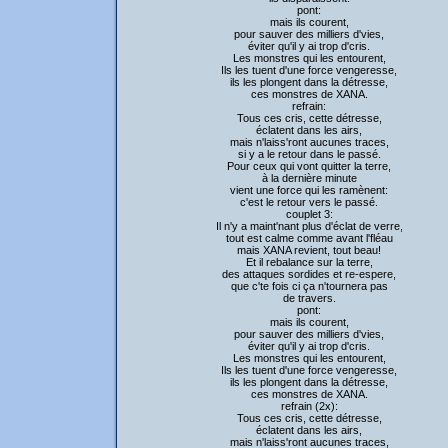
pont:
mais ils courent,
pour sauver des milliers d'vies,
éviter qu'il y ai trop d'cris.
Les monstres qui les entourent,
Ils les tuent d'une force vengeresse,
ils les plongent dans la détresse,
ces monstres de XANA.
refrain:
Tous ces cris, cette détresse,
éclatent dans les airs,
mais n'laiss'ront aucunes traces,
si y a le retour dans le passé.
Pour ceux qui vont quitter la terre,
à la dernière minute
vient une force qui les ramènent:
c'est le retour vers le passé.
couplet 3:
Il n'y a maint'nant plus d'éclat de verre,
tout est calme comme avant l'fléau
mais XANA revient, tout beau!
Et il rebalance sur la terre,
des attaques sordides et re-espere,
que c'te fois ci ça n'tournera pas
de travers.
pont:
mais ils courent,
pour sauver des milliers d'vies,
éviter qu'il y ai trop d'cris.
Les monstres qui les entourent,
Ils les tuent d'une force vengeresse,
ils les plongent dans la détresse,
ces monstres de XANA.
refrain (2x):
Tous ces cris, cette détresse,
éclatent dans les airs,
mais n'laiss'ront aucunes traces,