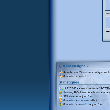
Qui est en ligne ?
Actuellement
27 visiteurs
en ligne sur le
0 membre connecté.
Statistiques
11 128 266 visiteurs
depuis le 27/07/20
Au total,
18841 inscrits
à la communaut
919 visiteurs
aujourd'hui !
0 membre inscrit
aujourd'hui !
0 membre
connectés aujourd'hui !