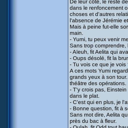
De leur côté, le reste d
dans le renfoncement où 
choses et d'autres rela
l'absence de Jérémie et 
Mais à peine fut-elle sor
main.
- Yumi, tu peux venir m
Sans trop comprendre, la
- Aïeuh, fit Aelita qui av
- Oups désolé, fit la br
- Tu vois ce que je vois
A ces mots Yumi regarda
grands yeux à son tour. 
théâtre des opérations.
- T'y crois pas, Einstein
dans le plat.
- C'est qui en plus, je l
- Bonne question, fit à 
Sans mot dire, Aelita qu
près du bac à fleur.
- Oulah, fit Odd tout ha