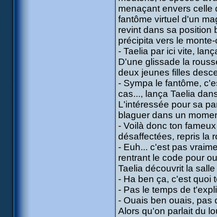
menaçant envers celle qui
fantôme virtuel d'un mag
revint dans sa position
précipita vers le monte-
- Taelia par ici vite, lanç
D'une glissade la rousse
deux jeunes filles desce
- Sympa le fantôme, c'est
cas..., lança Taelia da
L'intéressée pour sa pa
blaguer dans un moment 
- Voilà donc ton fameux
désaffectées, repris la 
- Euh... c'est pas vraimen
rentrant le code pour ou
Taelia découvrit la salle
- Ha ben ça, c'est quoi t
- Pas le temps de t'expli
- Ouais ben ouais, pas 
Alors qu'on parlait du l