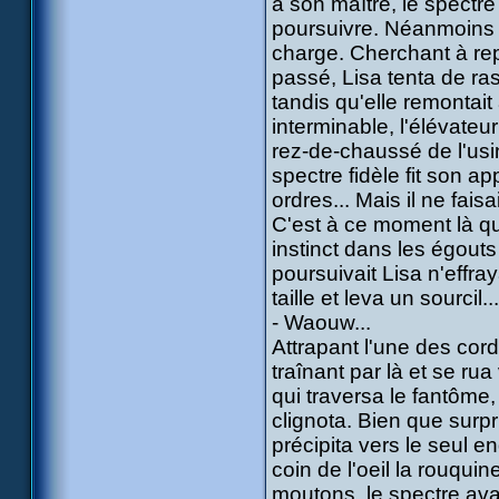
à son maître, le spectre 
poursuivre. Néanmoins i
charge. Cherchant à rep
passé, Lisa tenta de ras
tandis qu'elle remontai
interminable, l'élévateur
rez-de-chaussé de l'usin
spectre fidèle fit son 
ordres... Mais il ne faisa
C'est à ce moment là qu
instinct dans les égouts 
poursuivait Lisa n'effra
taille et leva un sourcil...
- Waouw...
Attrapant l'une des corde
traînant par là et se ru
qui traversa le fantôme,
clignota. Bien que surpr
précipita vers le seul en
coin de l'oeil la rouquine
moutons, le spectre avai