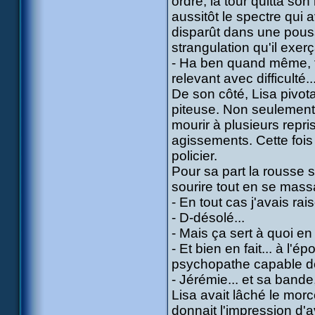
ordre, la tour quitta son
aussitôt le spectre qui 
disparût dans une poussiè
strangulation qu'il exerça
- Ha ben quand même, fi
relevant avec difficulté..
De son côté, Lisa pivota
piteuse. Non seulement 
mourir à plusieurs repri
agissements. Cette foi
policier.
Pour sa part la rousse 
sourire tout en se massa
- En tout cas j'avais rai
- D-désolé...
- Mais ça sert à quoi en 
- Et bien en fait... à l'
psychopathe capable de
- Jérémie... et sa bande
Lisa avait lâché le mor
donnait l'impression d'a