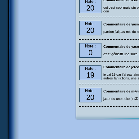
Commentaire de lebos
Note :
20
oui cest cool mais stp p
con
Note :
Commentaire de yas
20
pardon j'ai pas mis de n
Note :
Commentaire de yas
0
c'est génial!!! une sui
Commentaire de jere
Note :
19
je t'ai 19 car j'ai pas a
autres fanfictions. une su
Note :
Commentaire de m@n
20
jattends une suite ;) XD (