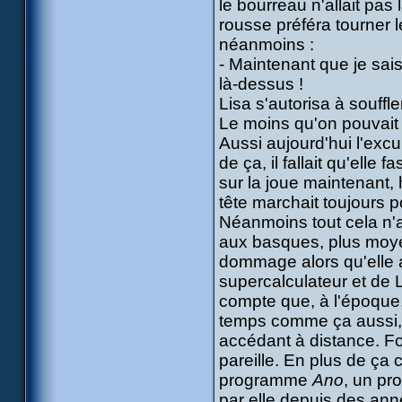
le bourreau n'allait pas l
rousse préféra tourner l
néanmoins :
- Maintenant que je sais
là-dessus !
Lisa s'autorisa à souffle
Le moins qu'on pouvait d
Aussi aujourd'hui l'excu
de ça, il fallait qu'elle
sur la joue maintenant,
tête marchait toujours p
Néanmoins tout cela n'ar
aux basques, plus moyen
dommage alors qu'elle 
supercalculateur et de L
compte que, à l'époque,
temps comme ça aussi, i
accédant à distance. For
pareille. En plus de ça 
programme
Ano
, un pr
par elle depuis des ann