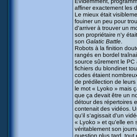
Évidemment, programmati
affiner exactement les d
Le mieux était visibleme
fouiner un peu pour trou
d'arriver à trouver un 
son propriétaire n'y éta
son
Galatic Battle
.
Robots à la finition do
rangés en bordel traîna
source sûrement le PC 
fichiers du blondinet tou
codes étaient nombreux 
de prédilection de leurs
le mot « Lyoko » mais ça
que ça devait être un n
détour des répertoires 
contenait des vidéos. Un
qu'il s'agissait d'un vi
« Lyoko » et qu'elle en 
véritablement son journa
question plus tard, tou