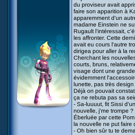
du proviseur avait appr
faire son apparition à Ka
apparemment d'un autre
madame Einstein ne suff
Rugault l'intéressait, c
les affronter. Cette dern
avait eu cours l'autre t
dirigea pour aller à la r
Cherchant les nouvelles 
courts, bruns, relative
visage dont une grande
évidemment l'accessoire
lunette, pas très design
Déjà on pouvait constate
ça ne rebuta pas sa sei
- Sa-luuuut, fit Sissi d'u
nouvelle, j'me trompe ?
Éberluée par cette Pompa
la nouvelle ne put fair
- Oh bien sûr tu te dem