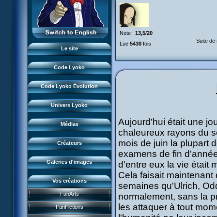
Monstres
XANA
L'équipe
Lieux
Monstres
LyokoRéseau
Garage Kids
Dossiers
Note :
13,5/20
Lieux
Professionnels
Bande dessinée
Suite de
Lyokostats
Lue
5430
fois
Musiques
Dossiers
Le site
CL Chronicles
Historique CL
Vidéos
Lyokostats
Évènements CL
Code Lyoko
Renders & images HD
Histoire CLE
Source d'inspiration
Conceptuels
Code Lyoko Évolution
Moonscoop
Interviews
Accueil
Revue de presse
Norimage
Univers Lyoko
Code Lyoko
Subdigitals US
Créateurs CL
Aujourd'hui était une j
Évolution (Terre)
Médias
Créateurs CLE
chaleureux rayons du so
Évolution (Virtuel)
mois de juin la plupart
Créateurs
Renders & images HD
examens de fin d'année
Galeries d'images
d'entre eux la vie était 
Cela faisait maintenan
Vos créations
semaines qu'Ulrich, Odd
Jeu FR3
FanArts
normalement, sans la pr
Course CL
DVD et vidéos
les attaquer à tout mo
Présentation
FanFictions
Perdus ds Lyoko
CD et singles