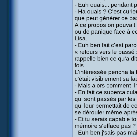
- Euh ouais... pendant 
- Ha ouais ? C'est curi
que peut générer ce ba
A ce propos on pouvait 
ou de panique face à c
Lisa.
- Euh ben fait c'est par
« retours vers le passé 
rappelle bien ce qu'a di
fois...
L'intéressée pencha la t
c'était visiblement sa f
- Mais alors comment il 
- En fait ce supercalcu
qui sont passés par le
qui leur permettait de 
se dérouler même après 
- Et tu serais capable 
mémoire s'efface pas ?
- Euh ben j'sais pas mai