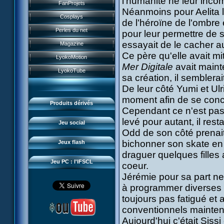
l'humanité ne leur incom
Historique
FanProjets
Form Anti-XANA
Livres
Néanmoins pour Aelita l
Les personnages
Cosplays
de l'héroïne de l'ombre 
Frôlion Attack
Jeux vidéo
Les pouvoirs
Perles du net
pour leur permettre de 
Mort des frelions
Jeux et jouets
Guide du jeu
essayait de le cacher au
Magazine
Monster Swarm
Jeu de cartes
Ce père qu'elle avait mi
Missions
LyokoMotion
Course 2
Goodies
Mer Digitale
avait maint
Présentation
Monstres
LyokoTube
Aelita's Battle
sa création, il semblerai
Divers
News IFSCL
Cartes & galerie
De leur côté Yumi et Ul
Odd's Battle
Catalogue
Le créateur
Communauté
moment afin de se concen
Code Lyoko's Galaxy
Produits dérivés
Médias
Cependant ce n'est pas p
3D Duo
Manta Bomber
levé pour autant, il rest
Questions fréquentes
Jeu social
Sector 2 Escape
Odd de son côté prenai
Téléchargements
bichonner son skate en 
Jeux flash
Réseau IFSCL
draguer quelques filles
Jeu PC : l'IFSCL
coeur.
Jérémie pour sa part ne
à programmer diverses ch
toujours pas fatigué et
conventionnels mainten
Aujourd'hui c'était Siss