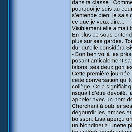
dans ta classe ! Comme je
pourquoi je suis au cour
s'entende bien, je sais
ce que je veux dire...
Visiblement elle aimait 
En plus ce sous-entendu
plus sur ses gardes. T
dur qu'elle considéra Si
- Bon ben voilà les prése
posant amicalement sa m
talons, ses deux gorilles
Cette première journée 
cette conversation qui lu
collège. Cela signifiai
risquait d'être dévoilé, la
appeler avec un nom de 
Cherchant à oublier ses 
dégourdir les jambes et 
boisson, Lisa aperçu un 
un blondinet à lunette p
très afféré, semblant pas