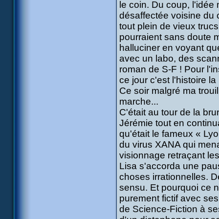
le coin. Du coup, l'idée
désaffectée voisine du c
tout plein de vieux truc
pourraient sans doute me 
halluciner en voyant qu
avec un labo, des scanne
roman de S-F ! Pour l'in
ce jour c'est l'histoire l
Ce soir malgré ma trouil
marche...
C'était au tour de la br
Jérémie tout en continua
qu'était le fameux « Lyok
du virus XANA qui mena
visionnage retraçant le
Lisa s'accorda une paus
choses irrationnelles. De
sensu. Et pourquoi ce n
purement fictif avec se
de Science-Fiction à se