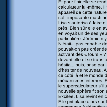
Et pour finir elle se ren
calculateur lui-même. Il 
appareil de cette nature
sol l'imposante machin
Lisa s'autorisa à faire 
près. Bien sûr elle en av
en voyait un de ses yeux
particulière. Jérémie n
N'était-il pas capable 
pouvait-on pas créer d
activant des « tours » ? 
devant elle et se transf
hésita... puis, prise par
d'hésiter de nouveau. Ap
ce côté là et le monde d
mécanismes internes. El
le supercalculateur s'ill
nouvelle sphère fit son 
Excitée, Lisa revint en 
Elle prit place alors su
commença à décortiquer