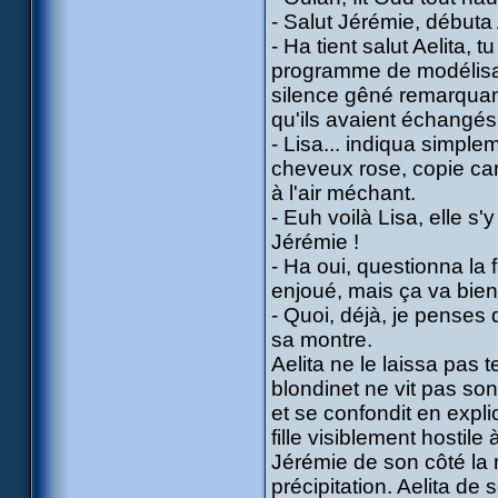
- Salut Jérémie, débuta 
- Ha tient salut Aelita, 
programme de modélisat
silence gêné remarquant 
qu'ils avaient échangé
- Lisa... indiqua simplem
cheveux rose, copie car
à l'air méchant.
- Euh voilà Lisa, elle s
Jérémie !
- Ha oui, questionna la
enjoué, mais ça va bient
- Quoi, déjà, je penses 
sa montre.
Aelita ne le laissa pas 
blondinet ne vit pas so
et se confondit en expl
fille visiblement hostil
Jérémie de son côté la 
précipitation. Aelita de