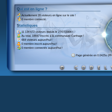
Qui est en ligne ?
Actuellement
28 visiteurs
en ligne sur le site !
0 membre connecté.
Statistiques
11 134 672 visiteurs
depuis le 27/07/2004 !
Au total,
18847 inscrits
à la communauté Carthage !
664 visiteurs
aujourd'hui !
0 membre inscrit
aujourd'hui !
0 membre
connectés aujourd'hui !
Page générée en 0.0425s (P