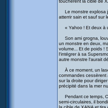
touchèrent la cible de 
Le monstre explosa jus
atterrir sain et sauf sur 
« Yahoo ! Et deux à un 
Son ami grogna, louvoyan
un monstre en deux, ma
volume... Et de poids ! 
l'intégrer à sa Supersm
autre monstre l'aurait d
À ce moment, un laser q
commandes cessèrent au
sur la droite pour diri
précipité dans la mer n
Pendant ce temps, Odd s
semi-circulaires, il bond
la cible de XANA et tira