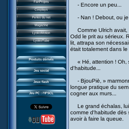
Historique
FanProjets
- Encore un peu...
Form Anti-XANA
Livres
Les personnages
Cosplays
Frôlion Attack
Jeux vidéo
- Nan ! Debout, ou je 
Les pouvoirs
Perles du net
Mort des frelions
Jeux et jouets
Guide du jeu
Magazine
Monster Swarm
Jeu de cartes
Comme Ulrich avait, un
Missions
LyokoMotion
Odd le prit au sérieux. 
Course 2
Goodies
Présentation
Monstres
LyokoTube
lit, attrapa son nécessair
Aelita's Battle
Divers
News IFSCL
Cartes & galerie
était totalement dans le
Odd's Battle
Catalogue
Le créateur
Communauté
Code Lyoko's Galaxy
Produits dérivés
« Hé, attention ! Oh, s
Médias
3D Duo
Manta Bomber
d'habitude...
Questions fréquentes
Jeu social
Sector 2 Escape
Téléchargements
- BjouPiè, » marmonna
Jeux flash
Réseau IFSCL
longue pratique du sem
cogner aux murs...
Jeu PC : l'IFSCL
Le grand échalas, lui, 
comme d'habitude dès six
avoir à faire la queue.