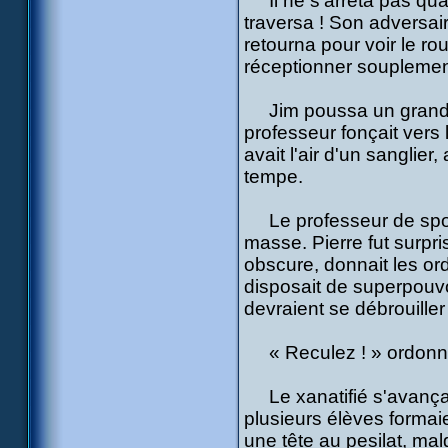
Il ne s'arrêta pas quan
traversa ! Son adversai
retourna pour voir le ro
réceptionner souplement
Jim poussa un grand cri
professeur fonçait vers
avait l'air d'un sanglier
tempe.
Le professeur de spor
masse. Pierre fut surpri
obscure, donnait les ord
disposait de superpouvoi
devraient se débrouiller 
« Reculez ! » ordonna
Le xanatifié s'avança s
plusieurs élèves formai
une tête au pesilat, mal