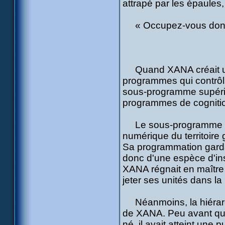
attrapé par les épaules, 
« Occupez-vous donc d
Quand XANA créait un 
programmes qui contrôla
sous-programme supérie
programmes de cognitio
Le sous-programme charg
numérique du territoire g
Sa programmation gardai
donc d'une espèce d'ins
XANA régnait en maître 
jeter ses unités dans la 
Néanmoins, la hiérarchi
de XANA. Peu avant que 
né, il avait atteint une 