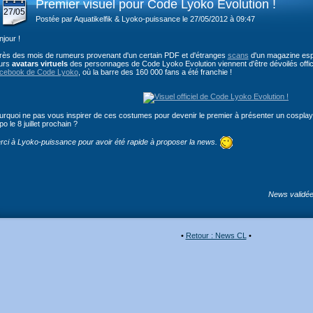
Premier visuel pour Code Lyoko Evolution !
27/05
Postée par Aquatikelfik & Lyoko-puissance le 27/05/2012 à 09:47
jour !
rès des mois de rumeurs provenant d'un certain PDF et d'étranges
scans
d'un magazine esp
turs
avatars virtuels
des personnages de Code Lyoko Evolution viennent d'être dévoilés offic
cebook de Code Lyoko
, où la barre des 160 000 fans a été franchie !
urquoi ne pas vous inspirer de ces costumes pour devenir le premier à présenter un cospla
o le 8 juillet prochain ?
rci à Lyoko-puissance pour avoir été rapide à proposer la news.
News validée 
•
Retour : News CL
•