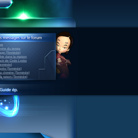
ve
inthe du temps
nage [Terminée]
able dans la maison
back de Code Lyoko
Terminée]
après [Terminée]
sa chimère [Terminée]
la raison [Terminée]