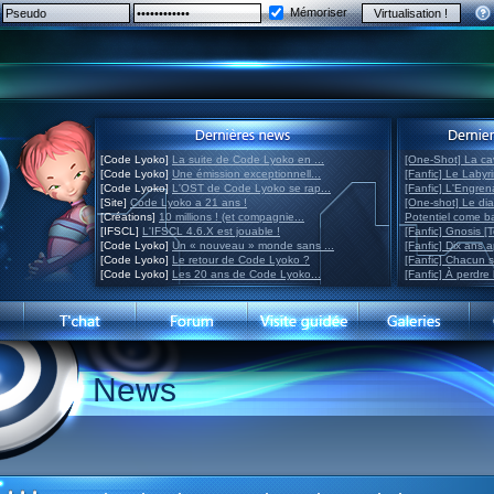
Mémoriser
[Code Lyoko]
La suite de Code Lyoko en ...
[One-Shot] La ca
[Code Lyoko]
Une émission exceptionnell...
[Fanfic] Le Labyr
[Code Lyoko]
L'OST de Code Lyoko se rap...
[Fanfic] L'Engre
[Site]
Code Lyoko a 21 ans !
[One-shot] Le di
[Créations]
10 millions ! (et compagnie...
Potentiel come 
[IFSCL]
L'IFSCL 4.6.X est jouable !
[Fanfic] Gnosis [
[Code Lyoko]
Un « nouveau » monde sans ...
[Fanfic] Dix ans 
[Code Lyoko]
Le retour de Code Lyoko ?
[Fanfic] Chacun 
[Code Lyoko]
Les 20 ans de Code Lyoko...
[Fanfic] À perdre 
News