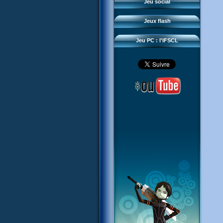
Questions fréquentes
Jeu social
Sector 2 Escape
Téléchargements
Jeux flash
Réseau IFSCL
Jeu PC : l'IFSCL