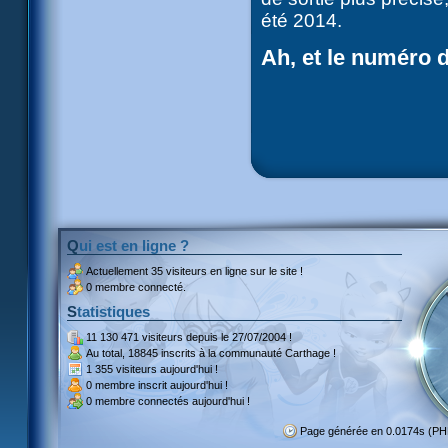
été 2014.
Ah, et le numéro d
Qui est en ligne ?
Actuellement
35 visiteurs
en ligne sur le site !
0 membre connecté.
Statistiques
11 130 471 visiteurs
depuis le 27/07/2004 !
Au total,
18845 inscrits
à la communauté Carthage !
1 355 visiteurs
aujourd'hui !
0 membre inscrit
aujourd'hui !
0 membre
connectés aujourd'hui !
Page générée en 0.0174s (P