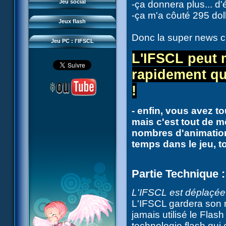
Questions fréquentes
Jeu social
-ça donnera plus... d'é
Sector 2 Escape
-ça m'a côuté 295 dol
Téléchargements
Jeux flash
Réseau IFSCL
Donc la super news c'
Jeu PC : l'IFSCL
L'IFSCL peut 
rapidement qu
!
- enfin, vous avez t
mais c'est tout de
nombres d'animation
temps dans le jeu, 
Partie Technique :
L'IFSCL est déplaçée
L'IFSCL gardera son no
jamais utilisé le Flas
technologie flash qui 