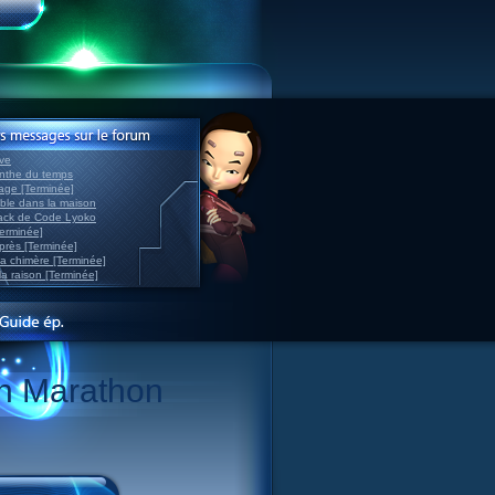
ve
inthe du temps
nage [Terminée]
able dans la maison
back de Code Lyoko
Terminée]
après [Terminée]
sa chimère [Terminée]
la raison [Terminée]
n Marathon