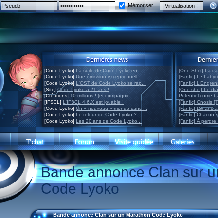
Mémoriser
[Code Lyoko]
La suite de Code Lyoko en ...
[One-Shot] La ca
[Code Lyoko]
Une émission exceptionnell...
[Fanfic] Le Labyr
[Code Lyoko]
L'OST de Code Lyoko se rap...
[Fanfic] L'Engre
[Site]
Code Lyoko a 21 ans !
[One-shot] Le di
[Créations]
10 millions ! (et compagnie...
Potentiel come 
[IFSCL]
L'IFSCL 4.6.X est jouable !
[Fanfic] Gnosis [
[Code Lyoko]
Un « nouveau » monde sans ...
[Fanfic] Dix ans 
[Code Lyoko]
Le retour de Code Lyoko ?
[Fanfic] Chacun 
[Code Lyoko]
Les 20 ans de Code Lyoko...
[Fanfic] À perdre 
Bande annonce Clan sur u
Code Lyoko
Bande annonce Clan sur un Marathon Code Lyoko