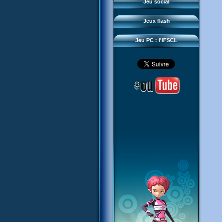
Questions fréquentes
Jeu social
Sector 2 Escape
Téléchargements
Jeux flash
Réseau IFSCL
Jeu PC : l'IFSCL