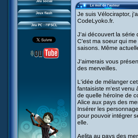
Questions fréquentes
Jeu social
Sector 2 Escape
Le mot de l'auteur
Téléchargements
Je suis Vélociraptor, j
Jeux flash
Réseau IFSCL
CodeLyoko.fr.
Jeu PC : l'IFSCL
J'ai découvert la séri
C'est ma soeur qui me l'
saisons. Même actuelle
J'aimerais vous présen
des merveilles.
L'idée de mélanger cet
fantaisiste m'est venu 
de quelle héroïne de co
Alice aux pays des merv
Insérer les personnage
pour pouvoir intégrer 
elle.
Aelita au pays des merv