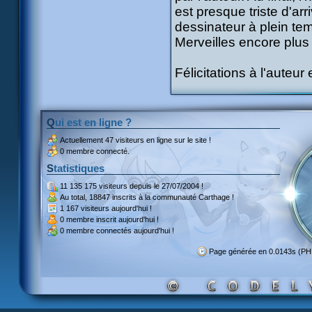
est presque triste d'arr
dessinateur à plein tem
Merveilles encore plus
Félicitations à l'auteur 
Qui est en ligne ?
Actuellement
47 visiteurs
en ligne sur le site !
0 membre connecté.
Statistiques
11 135 175 visiteurs
depuis le 27/07/2004 !
Au total,
18847 inscrits
à la communauté Carthage !
1 167 visiteurs
aujourd'hui !
0 membre inscrit
aujourd'hui !
0 membre
connectés aujourd'hui !
Page générée en 0.0143s (P