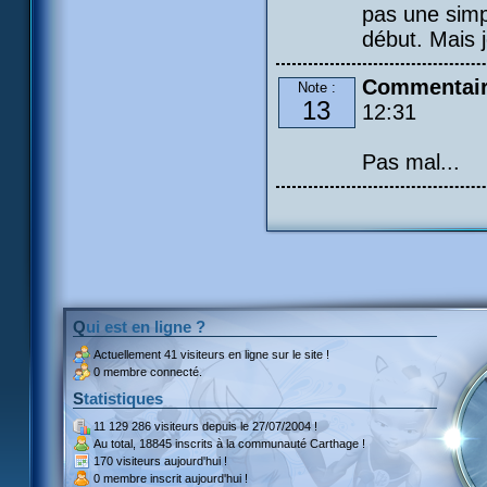
pas une simp
début. Mais j
Commentair
Note :
13
12:31
Pas mal...
Qui est en ligne ?
Actuellement
41 visiteurs
en ligne sur le site !
0 membre connecté.
Statistiques
11 129 286 visiteurs
depuis le 27/07/2004 !
Au total,
18845 inscrits
à la communauté Carthage !
170 visiteurs
aujourd'hui !
0 membre inscrit
aujourd'hui !