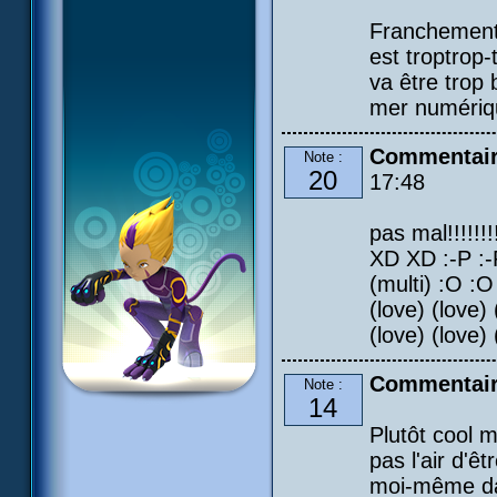
Franchement l
est troptrop
va être trop
mer numériq
Commentai
Note :
20
17:48
pas mal!!!!!!!!
XD XD :-P :-P
(multi) :O :O
(love) (love) 
(love) (love) 
Commentair
Note :
14
Plutôt cool m
pas l'air d'ê
moi-même dan