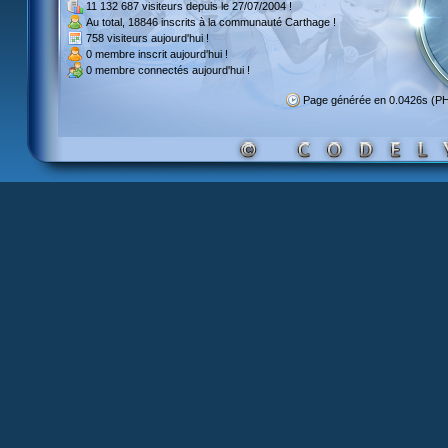
11 132 687 visiteurs
depuis le 27/07/2004 !
Au total,
18846 inscrits
à la communauté Carthage !
758 visiteurs
aujourd'hui !
0 membre inscrit
aujourd'hui !
0 membre
connectés aujourd'hui !
Page générée en 0.0426s (P