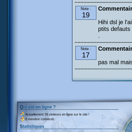
Commentair
Note :
19
Hihi dsl je l'
ptits defauts
.
Commentaire
Note :
17
pas mal mais
Qui est en ligne ?
Actuellement
39 visiteurs
en ligne sur le site !
0 membre connecté.
Statistiques