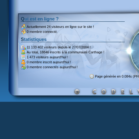
Qui est en ligne ?
Actuellement
24 visiteurs
en ligne sur le site !
0 membre connecté.
Statistiques
11 133 402 visiteurs
depuis le 27/07/2004 !
Au total,
18846 inscrits
à la communauté Carthage !
1 473 visiteurs
aujourd'hui !
0 membre inscrit
aujourd'hui !
0 membre
connectés aujourd'hui !
Page générée en 0.084s (PH