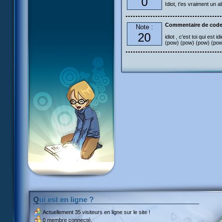
0
Idiot, t'es vraiment un ab
Commentaire de code
Note :
20
idiot , c'est toi qui est
(pow) (pow) (pow) (p
Qui est en ligne ?
Actuellement
35 visiteurs
en ligne sur le site !
0 membre connecté.