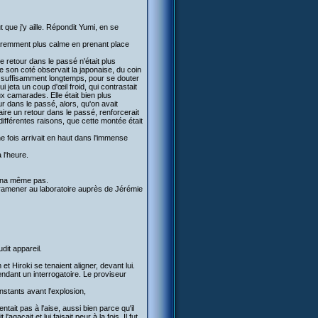
 que j'y aille. Répondit Yumi, en se
pparemment plus calme en prenant place
 retour dans le passé n'était plus
e son coté observait la japonaise, du coin
puis suffisamment longtemps, pour se douter
ui jeta un coup d'œil froid, qui contrastait
eux camarades. Elle était bien plus
ur dans le passé, alors, qu'on avait
aire un retour dans le passé, renforcerait
 différentes raisons, que cette montée était
ne fois arrivait en haut dans l'immense
 l'heure.
ourna même pas.
a ramener au laboratoire auprès de Jérémie
dit appareil.
 Hiroki se tenaient aligner, devant lui.
endant un interrogatoire. Le proviseur
nstants avant l'explosion,
tait pas à l'aise, aussi bien parce qu'il
agaçait et lui faisait peur à la fois. Il fut