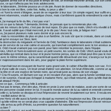
atank arrêta son tir et eut juste le temps de voir, un éventail meurtrier arrivait, sur son cent
se, ce qui n'affecta pas les trois adolescents.
e laboratoire, Jérémie poussa un cri de joie. Avant de donner de nouvelles directives.
 bon la voie est libre, cette fois. Aelita, tu peux y aller !
 et Yumi la virent s'éloigner, avant de se regarder à leur tour. Un simple regard, leur suffit en 
rent néanmoins, vouloir dire quelque chose, mais s'arrêtèrent quand ils entendirent la voie de
ie.
 j'ai manqué la fin du film, c'est pas vrai !
st ce que tu faisais ? demanda Jérémie. Je pensais que tu remonterais plus vite.
ais les retours de lyoko, c'est pas de tout repos. En plus que ce matin, Ulrich m'a réveillé à 6
e. Il avait oublié que c'était mercredi, je te dis pas ! Avec tout cela, je fatigue moi !
a, j'ai passé plusieurs nuits sans dormir et je suis encore là.
 mais tu ressembles de plus en plus à un fantôme. Je suis sûr que te croisais, dans un couloir ob
it qu'on essaye sur Sissi, tient.
a destruction du mégatank et l'arrivée de Odd, l'ambiance dans le laboratoire s'était subite
e de service de sa voie calme et assurée, qui tranchait complètement avec le ton anxieux avec
. Odd n'avait vraiment pas son pareil, pour faire retomber la pression, dans l'équipe.
oko, Ulrich et Yumi écoutèrent avec un petit sourire, les sorties de Odd. Ulrich aurait voulu d
it Aelita qui rentrait dans la tour et le jeune homme pensa, que ce n'était peut-être pas le momen
 avec le même sérieux, qui la caractérisait quand elle désactivait une tour, s'avança sur la
er majestueusement dans les airs, pour gagner la plate-forme supérieure.
 marchait tout en essayant de fourrer sans grand soin, le cahier d'Aurélie dans son sac. Il s
 d'une salle de cours. Un bruit venait d'attirer son attention. Un bruit d'étincelle, comme un appa
 la tête et vit une espèce de fumée noire, qui arrivait juste au niveau de son visage.
! Cria t'il surpris, en lâchant son sac et en reculant d'un pas, alors que la fumée semblait es
i de surprise, n'avait pas échappé à madame Hertz, qui s'était retourné, alors qu'elle était dev
it attaqué Hiroki.
st ce que... Commença t'elle à articuler.
'eut pas le temps, d'en dire plus, Hiroki en proie à une sorte de malaise, avait une sorte de s
tre personne voulait entrer en lui. Il voyait le monde autour de lui au ralenti et entendit co
celle-ci, la fumée se dissipa et il eut l'impression de revenir brutalement sur terre. Il recula e
vacillait autour de lui.
 Hertz vit elle aussi la fumée se dissipé au moment où l'explosion eut lieu. Elle se précipit
té qu'elle-même ne se serait plus crue capable d'atteindre. Elle eut l'impression d'avoir retrou
elle arriva au prêt d'Hiroki, sa première question fut naturellement :
a bien ?
répondit, celui-ci, qui avait l'impression, que le monde redevenait normal, en à peine quelque