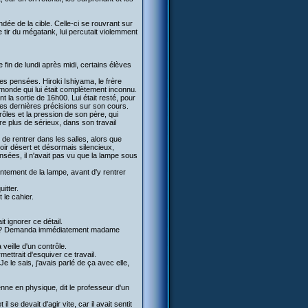
ée de la cible. Celle-ci se rouvrant sur
tir du mégatank, lui percutait violemment
 fin de lundi après midi, certains élèves
s pensées. Hiroki Ishiyama, le frère
monde qui lui était complètement inconnu.
 la sortie de 16h00. Lui était resté, pour
es dernières précisions sur son cours.
trôles et la pression de son père, qui
re plus de sérieux, dans son travail
de rentrer dans les salles, alors que
loir désert et désormais silencieux,
sées, il n'avait pas vu que la lampe sous
lentement de la lampe, avant d'y rentrer
itter.
 le cahier.
t ignorer ce détail.
 plaît ? Demanda immédiatement madame
 veille d'un contrôle.
mettrait d'esquiver ce travail.
 le sais, j'avais parlé de ça avec elle,
nne en physique, dit le professeur d'un
se devait d'agir vite, car il avait sentit