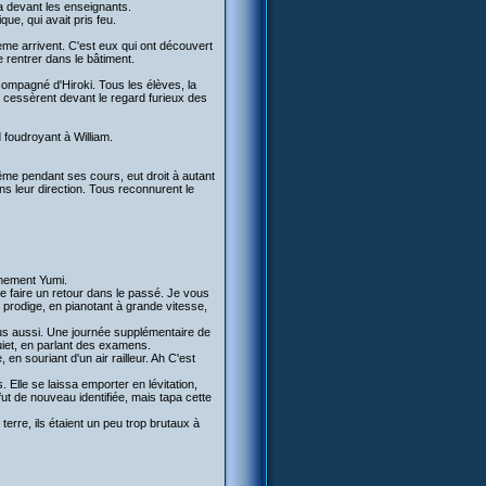
ta devant les enseignants.
ique, qui avait pris feu.
xième arrivent. C'est eux qui ont découvert
de rentrer dans le bâtiment.
compagné d'Hiroki. Tous les élèves, la
ui cessèrent devant le regard furieux des
d foudroyant à William.
ême pendant ses cours, eut droit à autant
ans leur direction. Tous reconnurent le
lmement Yumi.
de faire un retour dans le passé. Je vous
 prodige, en pianotant à grande vitesse,
ous aussi. Une journée supplémentaire de
uiet, en parlant des examens.
en souriant d'un air railleur. Ah C'est
 Elle se laissa emporter en lévitation,
ut de nouveau identifiée, mais tapa cette
terre, ils étaient un peu trop brutaux à