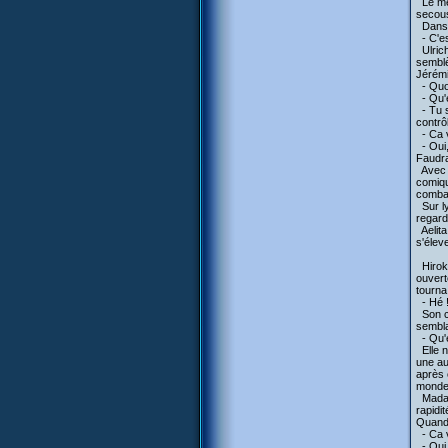
Le még
secous
Dans l
- C'est
Ulrich
semblè
Jérém
- Quoi,
- Qu'e
- Tu s
contrôl
- Ca v
- Oui,
Faudra
Avec l
comiqu
combat
Sur ly
regarda
Aelita
s'élev
Hiroki
ouverte
tourna
- Hé !
Son cr
sembla
- Qu'e
Elle n
une au
après 
monde 
Madame
rapidi
Quand 
- Ca v
- Oui 