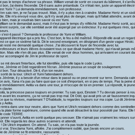
ut pas le temps d'achever sa phrase. William venait de sortir en courant du bâtiment, il s'arrê
 bon, j'ai éteins l'incendie. Dit-il sans autre préambule. Ce n'était rien, juste un appareil électr
st Yumi ? Lui demanda immédiatement, son professeur.
'en sais rien, je ne l'ai pas trouvé. Mais, il n'y a plus rien à craindre. Madame Hertz et un si
die. Elle m'a envoyé vous dire, qu'il n'y avait plus de danger, mais qu'il fallait attendre, avant 
 bien, mais je voudrais bien savoir où est Yumi.
lliam se le demandait aussi, mais il n'eut pas le temps d'y réfléchir. Madame Hertz sortit, ac
èrent surpris, car elle semblait avoir été aspergé par un extincteur. Il y eut quelques rires, q
seurs.
s'est-il passé ? Demanda le professeur de Yumi et William.
ppareil électrique qui a pris feu. C'est bon, le feu a été maîtrisé. Répondit-elle avait un regar
st ce que ce sixième fait là. Dit le second enseignant, en désignant d'un geste vague Hiroki.
tait resté me demandé quelque chose. J'ai découvert le foyer de l'incendie avec lui.
ofesseurs et leurs élèves écoutaient tous ce que disait madame Hertz, qui n'avait jamais m
ntion. Mais elle n'en dit pas plus. Elle venait de voir deux hommes, qui arrivaient en courant d
eur accompagné de Jim le professeur de sport.
se mit devant l'interface, elle fut identifiée, puis elle tapa le code Lyoko.
ine, Jérémie et Odd regardèrent l'écran. Jérémie poussa un soupir de soulagement.
t bon. Tour désactivé. Dit-il, d'un ton neutre.
sortit de la tour. Ulrich et Yumi l'attendaient dehors.
s Jérémie, il y a besoin d'un retour dans le passé ou on peut revenir sur terre. Demanda ca
n avis, Xana n'a pas pu faire quoi que ce soit d'important, en si peu de temps. Pas la peine 
 immédiatement. Aelita va dans une tour, je m'occupe de toi en premier. Lui répondit, le jeune
n clavier.
oilà, la princesse passe toujours en premier. Tu sais quoi, Einstein ? Tu devrais penser à n
on avant les examens, ça ne serait pas trop mal. Dit Odd, qui avait pris un air faussement inq
e que tu révises, maintenant ? D'habitude, tu regardes toujours sur ma copie. Lui dit Jérémie, 
 y Aelita.
 rentra dans une tour neutre, alors que Yumi et Ulrich restaient dehors comme des sentinelles.
à la plate forme supérieure, comme quand elle avait désactivé la tour possédé par Xana. Elle f
i le code TERRE.
nner s'ouvrit, Aelita en sortit quelque peu secouer. Elle n'aimait pas vraiment les retours sur 
ût. Elle regarda les deux autres scanners et attendit.
! Dit Ulrich impatient. On attend. Tu sais, on n'a pas toute la journée.
t vrai. S'exclama Yumi, affolée. J'ai complètement oublié, que j'avais encore un cours.
e de Jérémie se fit entendre, rassurante.