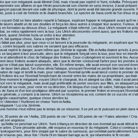
oko que son mégatank avait éliminé Odd, mais n'avait pas repéré ni Yumi, ni Aelita. Prévoya
 reprendre ses affaires et que Hiroki poursuivrait son chemin en sens inverse, il avait prépar
garçon passait devant une salle de physique, dont la porte avait été laissée grande ouverte. P
ts, juste à coté de l'entrée et ils étaient branchés. Le spectre de Xana sortit de l'un d'eux et 
 voyant Odd se faire abattre repartit à l'attaque, espérant frapper le mégatank avant qu'il ne se
de lasers abattit un de ses doubles et força les deux autres à stopper leur avance. Furieux, ils r
 en formation au dessus d'eux. Le mégatank s'était refermé. Les deux Ulrich restant se prépar
bat, se retira rapidement vers la tour. Les Ulrich déconcertés virent aussi, que les frolions ne
rent, quand Jérémie hurla un ordre à leur attention.
h, fait quelque chose, Xana a repéré les filles !!
n fallait pas plus, pour que ceux-ci se lancent à la poursuite du mégatank, en espérant que Y
ns, contre lesquels ses sabres ne seraient que peu efficaces.
vait repéré le danger, avant même que Jérémie le signale. Elle et Aelita étaient arrivés à proxi
s se lançaient à leur poursuite, alors que le mégatank fonçait vers la tour, pour leur en interdire
e et attendirent le choc de l'attaque des frolions. Ceux-ci plongèrent et ouvrirent le feu. Aucun ti
ent deux frolions avaient attaqués, alors que le dernier contournait l'arbre pour les prendre à r
qui ne s'était pas laissé surprendre, elle. En même temps, elle avait envoyé son second évent
ir de laser bien placé, l'un d'eux dévia l'attaque, envoyant l'éventail se perdre bien loin dans 
ation de rage et tendit la main, pour rattraper l'éventail qu'elle avait lancé contre le premier 
 frolions tira sur l'éventail l'empêchant de revenir entre les mains de sa propriétaire, qui ét
e moment le mégatank voyant Ulrich le chargeait, tira et atteignit sa cible, mais il avait perdu
ncé vers le mégatank, mais avait jugé préférable de porter secours aux filles, en attaquant par 
éviait de sa route, pour venir en sa direction, il le bloqua d'un coup de sabre, l'attrapa dans
s de Xana et d'un bon prodigieux détruisit par surprise, le premier frolion et envoyant l'éventai
e générale, y compris à la sienne. Ulrich se réceptionna au sol, content de ce succès et s'attenda
signée catastropher, quelque chose derrière lui.
ch ! Attention ! Hurlèrent en chœur Yumi et Aelita.
égatank ! Lui cria Jérémie.
ne homme n'eut même pas le temps de se retourner. Il se prit un tir puissant en plein dans le
ch, 30 points de vie ! Aelita, 100 points de vie ! Yumi, 100 points de vie ! Faites attention ! C
sait son angoisse.
 qu'Aelita se penchait sur Ulrich. Yumi s'élança en direction de son éventail qui avait détruit le
n arbre. D'une pirouette adroite, elle esquiva un nouveau tir du mégatank. Celui-ci continua su
 lyokoguerriers, pour être stoppé par le sabre du samouraï, qui semblait particulièrement furi
 m'auras pas, deux fois ! Hurla t'il en faisant barrage au tir, qui néanmoins le fit reculer.