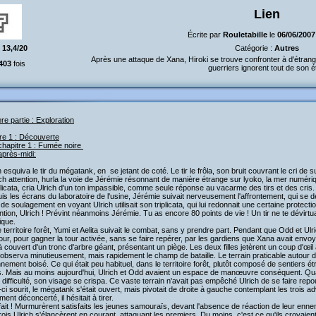
Lien
Écrite par
Rouletabille
le
06/06/2007
:
13,4/20
Catégorie :
Autres
Après une attaque de Xana, Hiroki se trouve confronter à d'étran
403
fois
guerriers ignorent tout de son ét
re partie : Exploration
re 1 : Découverte
hapitre 1 : Fumée noire
après-midi:
 esquiva le tir du mégatank, en se jetant de coté. Le tir le frôla, son bruit couvrant le cri de
ch attention, hurla la voie de Jérémie résonnant de manière étrange sur lyoko, la mer numérique
licata, cria Ulrich d'un ton impassible, comme seule réponse au vacarme des tirs et des cris.
 les écrans du laboratoire de l'usine, Jérémie suivait nerveusement l'affrontement, qui se dérou
 de soulagement en voyant Ulrich utilisait son triplicata, qui lui redonnait une certaine protect
ntion, Ulrich ! Prévint néanmoins Jérémie. Tu as encore 80 points de vie ! Un tir ne te dévirtu
ique.
 territoire forêt, Yumi et Aelita suivait le combat, sans y prendre part. Pendant que Odd et Ulric
our, pour gagner la tour activée, sans se faire repérer, par les gardiens que Xana avait envoy
 à couvert d'un tronc d'arbre géant, présentant un piège. Les deux filles jetèrent un coup d'œil a
bserva minutieusement, mais rapidement le champ de bataille. Le terrain praticable autour de
ement boisé. Ce qui était peu habituel, dans le territoire forêt, plutôt composé de sentiers étr
s. Mais au moins aujourd'hui, Ulrich et Odd avaient un espace de manœuvre conséquent. Qua
 difficulté, son visage se crispa. Ce vaste terrain n'avait pas empêché Ulrich de se faire re
ci sourit, le mégatank s'était ouvert, mais pivotait de droite à gauche contemplant les trois adv
ment déconcerté, il hésitait à tirer.
ait ! Murmurèrent satisfaits les jeunes samouraïs, devant l'absence de réaction de leur enne
ois Ulrich s'élancèrent en courant, attaquant les premiers. Du moins, c'est ce qu'ils croyaient, 