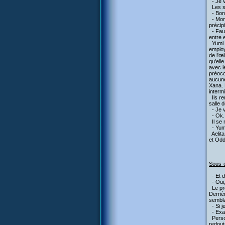
- Je v
Les sca
- Bon 
- Mon 
précip
- Faut
entre e
Yumi é
employ
de l'œ
qu'elle
avec l
préocc
aucune
Xana. E
interm
Ils re
salle 
- Je v
- Ok. 
Il se 
- Yumi
Aelita
et Odd
Sous-c
- Et d
- Oui,
Le pro
Derriè
sembla 
- Si j
- Exac
Person
redouta