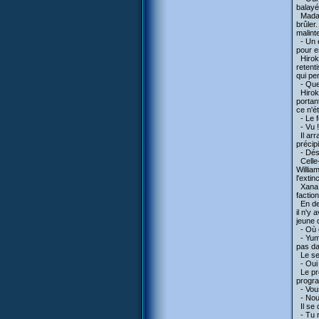
balayé
Madame
brûler.
malint
- Un ex
pour e
Hiroki
retent
qui pe
- Que 
Hiroki 
portan
ce n'ét
- Le f
- Vu !
Il arr
précip
- Déso
Celle-
Willia
l'extin
Xana o
faction
En deh
il n'y
jeune 
- Où e
- Yumi
pas da
Le sec
- Oui 
Le pre
progr
- Vous
- Nous
Il se 
- Tu re