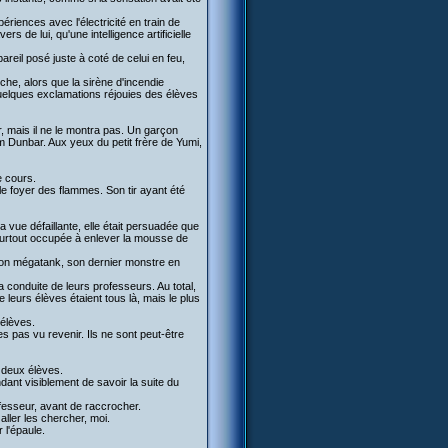
ériences avec l'électricité en train de
vers de lui, qu'une intelligence artificielle
pareil posé juste à coté de celui en feu,
che, alors que la sirène d'incendie
 quelques exclamations réjouies des élèves
isir, mais il ne le montra pas. Un garçon
am Dunbar. Aux yeux du petit frère de Yumi,
e cours.
 le foyer des flammes. Son tir ayant été
sa vue défaillante, elle était persuadée que
t surtout occupée à enlever la mousse de
 son mégatank, son dernier monstre en
 conduite de leurs professeurs. Au total,
 leurs élèves étaient tous là, mais le plus
 élèves.
es pas vu revenir. Ils ne sont peut-être
 deux élèves.
dant visiblement de savoir la suite du
fesseur, avant de raccrocher.
ller les chercher, moi.
 l'épaule.