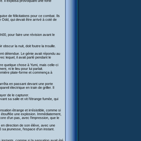
re. Il explosa provoquant une forte
guise de félicitations pour ce combat. Ils
 Odd, qui devait être arrivé à coté de
h00, pour faire une révision avant le
scur la nuit, doit foutre la trouille.
ment détendue. Le génie avait répondu au
 lequel, il avait parlé pendant le
ire quelque chose à Yumi, mais celle-ci
t, ni le lieu pour lui parlait.
 première plate-forme et commença à
'arrêta en passant devant une porte
reil électrique en train de griller. Il
sayer de le capturer.
ant sa salle et vit l'étrange fumée, qui
ensation étrange et irrésistible, comme si
mme étouffée une explosion. Immédiatement,
ncore d'un pas, avec l'impression, que le
a en direction de son élève, avec une
vé sa jeunesse, l'espace d'un instant.
s instants, comme si la sensation avait été