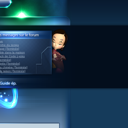
ve
inthe du temps
nage [Terminée]
able dans la maison
back de Code Lyoko
Terminée]
après [Terminée]
sa chimère [Terminée]
la raison [Terminée]