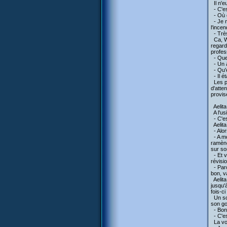
Il n'e
- C'est
- Où e
- Je n
l'incen
- Très
Ca, Wi
regard
profes
- Que 
- Un a
- Qu'e
- Il é
Les pr
d'atte
provis
Aelita 
A l'us
- C'es
Aelita 
- Alor
- A mo
ramène
sur so
- Et v
révisi
- Parc
bon, va
Aelita
jusqu'
fois-c
Un sca
son go
- Bon 
- C'es
La voi