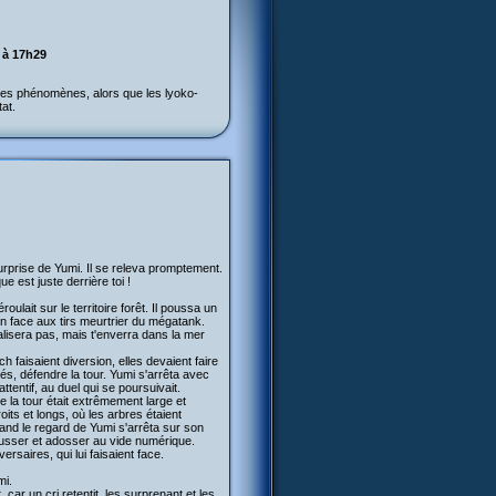
 à 17h29
ges phénomènes, alors que les lyoko-
at.
 surprise de Yumi. Il se releva promptement.
 est juste derrière toi !
lait sur le territoire forêt. Il poussa un
ion face aux tirs meurtrier du mégatank.
alisera pas, mais t'enverra dans la mer
h faisaient diversion, elles devaient faire
és, défendre la tour. Yumi s'arrêta avec
ttentif, au duel qui se poursuivait.
 la tour était extrêmement large et
oits et longs, où les arbres étaient
nd le regard de Yumi s'arrêta sur son
pousser et adosser au vide numérique.
ersaires, qui lui faisaient face.
mi.
car un cri retentit, les surprenant et les