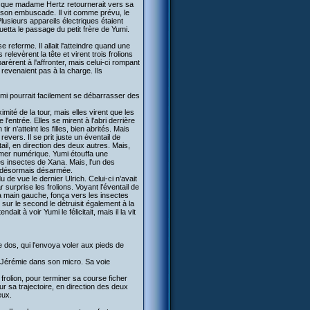
nt que madame Hertz retournerait vers sa
é son embuscade. Il vit comme prévu, le
lusieurs appareils électriques étaient
guetta le passage du petit frère de Yumi.
 referme. Il allait l'atteindre quand une
elevèrent la tête et virent trois frolions
èrent à l'affronter, mais celui-ci rompant
 revenaient pas à la charge. Ils
umi pourrait facilement se débarrasser des
mité de la tour, mais elles virent que les
 l'entrée. Elles se mirent à l'abri derrière
r n'atteint les filles, bien abrités. Mais
evers. Il se prit juste un éventail de
ail, en direction des deux autres. Mais,
la mer numérique. Yumi étouffa une
des insectes de Xana. Mais, l'un des
ait désormais désarmée.
 de vue le dernier Ulrich. Celui-ci n'avait
surprise les frolions. Voyant l'éventail de
 sa main gauche, fonça vers les insectes
l sur le second le détruisit également à la
it à voir Yumi le félicitait, mais il la vit
 dos, qui l'envoya voler aux pieds de
ria Jérémie dans son micro. Sa voie
 frolion, pour terminer sa course ficher
r sa trajectoire, en direction des deux
eux.