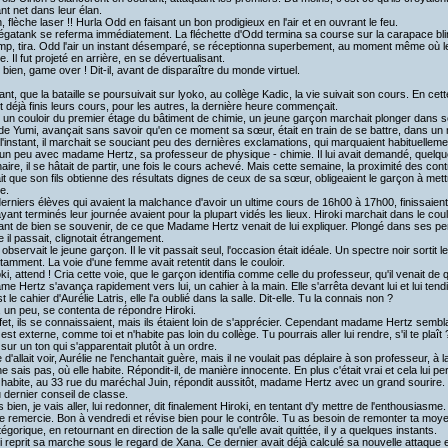
nt net dans leur élan.
, flèche laser !! Hurla Odd en faisant un bon prodigieux en l'air et en ouvrant le feu.
atank se referma immédiatement. La fléchette d'Odd termina sa course sur la carapace blind
mp, tira. Odd l'air un instant désemparé, se réceptionna superbement, au moment même où le 
re. Il fut projeté en arrière, en se dévertualisant.
bien, game over ! Dit-il, avant de disparaître du monde virtuel.
t, que la bataille se poursuivait sur lyoko, au collège Kadic, la vie suivait son cours. En cette
t déjà finis leurs cours, pour les autres, la dernière heure commençait.
n couloir du premier étage du bâtiment de chimie, un jeune garçon marchait plonger dans se
de Yumi, avançait sans savoir qu'en ce moment sa sœur, était en train de se battre, dans un 
'instant, il marchait se souciant peu des dernières exclamations, qui marquaient habituellement
 un peu avec madame Hertz, sa professeur de physique - chimie. Il lui avait demandé, quelqu
naire, il se hâtait de partir, une fois le cours achevé. Mais cette semaine, la proximité des con
it que son fils obtienne des résultats dignes de ceux de sa sœur, obligeaient le garçon à mett
ire.
rniers élèves qui avaient la malchance d'avoir un ultime cours de 16h00 à 17h00, finissaient 
yant terminés leur journée avaient pour la plupart vidés les lieux. Hiroki marchait dans le cou
nt de bien se souvenir, de ce que Madame Hertz venait de lui expliquer. Plongé dans ses pen
e il passait, clignotait étrangement.
bservait le jeune garçon. Il le vit passait seul, l'occasion était idéale. Un spectre noir sortit 
itamment. La voie d'une femme avait retentit dans le couloir.
i, attend ! Cria cette voie, que le garçon identifia comme celle du professeur, qu'il venait de qu
 Hertz s'avança rapidement vers lui, un cahier à la main. Elle s'arrêta devant lui et lui tendit
 le cahier d'Aurélie Latris, elle l'a oublié dans la salle. Dit-elle. Tu la connais non ?
 un peu, se contenta de répondre Hiroki.
et, ils se connaissaient, mais ils étaient loin de s'apprécier. Cependant madame Hertz semblai
 est externe, comme toi et n'habite pas loin du collège. Tu pourrais aller lui rendre, s'il te
 sur un ton qui s'apparentait plutôt à un ordre.
d'allait voir, Aurélie ne l'enchantait guère, mais il ne voulait pas déplaire à son professeur, à la
 sais pas, où elle habite. Répondit-il, de manière innocente. En plus c'était vrai et cela lui per
 habite, au 33 rue du maréchal Juin, répondit aussitôt, madame Hertz avec un grand sourire. Je
u dernier conseil de classe.
bien, je vais aller, lui redonner, dit finalement Hiroki, en tentant d'y mettre de l'enthousiasme.
e remercie. Bon à vendredi et révise bien pour le contrôle. Tu as besoin de remonter ta moye
égorique, en retournant en direction de la salle qu'elle avait quittée, il y a quelques instants.
 reprit sa marche sous le regard de Xana. Ce dernier avait déjà calculé sa nouvelle attaque et il 