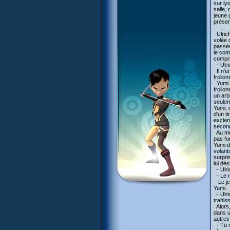
sur ly
salle,
jeune 
présen
Ulrich
volée 
passés
le com
compri
- Ulric
Il n'e
frolio
Yumi a
frolion
un arbr
seulem
Yumi, 
d'un t
exclam
second
Au mêm
pas fo
Yumi d
volant
surpris
lui dé
- Ulri
- Le m
Le jeu
Yumi.
- Ulri
trahis
Alors,
dans u
autres
- Tu ne