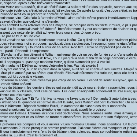
e, disparue, après s'être brièvement manifestée.
 Hertz entra aussitôt, d'un air décidé dans la salle et vit l'un des appareils, servant aux exp
 De toute évidence, c'était lui qui avait fait explosion. Ce qu'elle ignorait, c'est que c'était au tra
entionnée avait voulu prendre le contrôle de son élève.
tincteur, vite ! Cria t'elle à l'attention d'Hiroki, alors qu'elle-même prenait immédiatement l'ap
ssayait d'éviter que celui-ci ne s'étende.
 qui semblait avoir retrouvé tous ses moyens, se précipita vers l'extincteur mural, le plus pro
issait. Le feu semblait avoir été détecté. Immédiatement, il y eut un raclement de chaises et
nsaient que cette alerte, allait achever leurs cours plus tôt que prévu.
se passe t'il ? Dit une voie.
qui venait de se saisir de l'extincteur, tourna la tête. Ce qu'il vit ne le lui fit pas vraiment pla
t des vêtements noirs et rouges rappliquait dans sa direction. Il reconnut, comme étant Willi
ait qu'un bellâtre qui tournait autour de sa sœur. A ce titre, Hiroki ne l'appréciait pas du tout.
eu, pardi ! Répondit-il simplement.
 S'exclama d'un ton déterminé William, qui venait de voir un peu de fumée sortir d'une salle d
acha l'extincteur des mains d'Hiroki, courut jusqu'à la salle et tira de la neige carbonique vers
ité, il aspergea au passage madame Hertz, qu'il ne s'attendait pas à voir ici.
lé, madame ! Dit-il en achevant d'éteindre le feu. Pas fait exprès !
ci ayant eut droit, à un tir en plein dans la figure, avait reculé et enlevé ses lunettes. Malgré 
m était plus amusé par sa bêtise, que désolé. Elle avait sûrement l'air furieuse, mais elle étai
cteur, qui lui couvrait le visage.
bservait la scène, mais n'essaya pas d'agir de nouveau. Il venait de sentir sur lyoko, que
 venait d'être anéanti.
ors du bâtiment, les derniers élèves qui auraient dû avoir cours, étaient rassemblés, sous la
 avait que deux classes, dont celle de Yumi. Les deux enseignants achevaient de s'assurer, que
d'entre eux s'exclama :
st William Dunbar ? Et Yumi Ishiyama vous ne l'avez pas vu ? Demanda t'il autoritaire à ses
 n'était pas là, quand on est arrivé devant la salle, alors William est parti la chercher. On ne l
ns le bâtiment. Répondit Matthias Burel, un camarade de classe des deux concernés.
ond enseignant l'air grave, téléphone en main, avait appelé le proviseur.
monsieur Delmas. L'alarme incendie s'est déclenchée. Nous sommes sortis, mais il manque
mier enseignant et les élèves se turent et observèrent, le professeur et son téléphone, atten
amme.
 prévenez les pompiers et vous arrivez ? Bien monsieur Delmas, nous attendons. Dit le pro
 attendons ?! Hurla presque le premier professeur. J'ai deux élèves qui manquent et je vais a
dirigea immédiatement vers l'entrée du bâtiment des sciences, mais son collègue le retient par
stes là. Lui dit-il. C'est le règlement et...