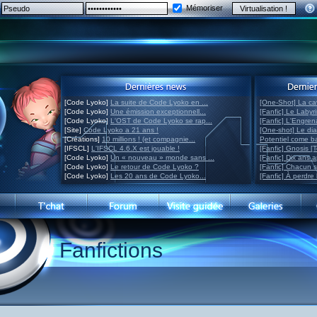
Mémoriser
[Code Lyoko]
La suite de Code Lyoko en ...
[One-Shot] La ca
[Code Lyoko]
Une émission exceptionnell...
[Fanfic] Le Labyr
[Code Lyoko]
L'OST de Code Lyoko se rap...
[Fanfic] L'Engre
[Site]
Code Lyoko a 21 ans !
[One-shot] Le di
[Créations]
10 millions ! (et compagnie...
Potentiel come 
[IFSCL]
L'IFSCL 4.6.X est jouable !
[Fanfic] Gnosis [
[Code Lyoko]
Un « nouveau » monde sans ...
[Fanfic] Dix ans 
[Code Lyoko]
Le retour de Code Lyoko ?
[Fanfic] Chacun 
[Code Lyoko]
Les 20 ans de Code Lyoko...
[Fanfic] À perdre 
Fanfictions