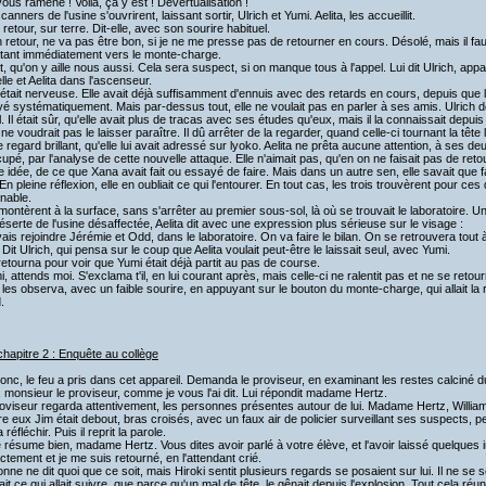
ous ramène ! Voilà, ça y est ! Dévertualisation !
nners de l'usine s'ouvrirent, laissant sortir, Ulrich et Yumi. Aelita, les accueillit.
retour, sur terre. Dit-elle, avec son sourire habituel.
retour, ne va pas être bon, si je ne me presse pas de retourner en cours. Désolé, mais il faut
itant immédiatement vers le monte-charge.
, qu'on y aille nous aussi. Cela sera suspect, si on manque tous à l'appel. Lui dit Ulrich, a
lle et Aelita dans l'ascenseur.
tait nerveuse. Elle avait déjà suffisamment d'ennuis avec des retards en cours, depuis que le
é systématiquement. Mais par-dessus tout, elle ne voulait pas en parler à ses amis. Ulrich d
il. Il était sûr, qu'elle avait plus de tracas avec ses études qu'eux, mais il la connaissait de
 ne voudrait pas le laisser paraître. Il dû arrêter de la regarder, quand celle-ci tournant la tête l
e regard brillant, qu'elle lui avait adressé sur lyoko. Aelita ne prêta aucune attention, à ses d
upé, par l'analyse de cette nouvelle attaque. Elle n'aimait pas, qu'en on ne faisait pas de reto
 idée, de ce que Xana avait fait ou essayé de faire. Mais dans un autre sen, elle savait que f
n pleine réflexion, elle en oubliait ce qui l'entourer. En tout cas, les trois trouvèrent pour ces
inable.
montèrent à la surface, sans s'arrêter au premier sous-sol, là où se trouvait le laboratoire. U
déserte de l'usine désaffectée, Aelita dit avec une expression plus sérieuse sur le visage :
ais rejoindre Jérémie et Odd, dans le laboratoire. On va faire le bilan. On se retrouvera tout à
Dit Ulrich, qui pensa sur le coup que Aelita voulait peut-être le laissait seul, avec Yumi.
retourna pour voir que Yumi était déjà partit au pas de course.
, attends moi. S'exclama t'il, en lui courant après, mais celle-ci ne ralentit pas et ne se ret
 les observa, avec un faible sourire, en appuyant sur le bouton du monte-charge, qui allait l
.
hapitre 2 : Enquête au collège
onc, le feu a pris dans cet appareil. Demanda le proviseur, en examinant les restes calciné du
 monsieur le proviseur, comme je vous l'ai dit. Lui répondit madame Hertz.
viseur regarda attentivement, les personnes présentes autour de lui. Madame Hertz, William et
re eux Jim était debout, bras croisés, avec un faux air de policier surveillant ses suspects, p
réfléchir. Puis il reprit la parole.
e résume bien, madame Hertz. Vous dites avoir parlé à votre élève, et l'avoir laissé quelques i
tement et je me suis retourné, en l'attendant crié.
ne ne dit quoi que ce soit, mais Hiroki sentit plusieurs regards se posaient sur lui. Il ne se sen
it ce qui allait suivre, que parce qu'un mal de tête, le gênait depuis l'explosion. Tout cela réunit l'